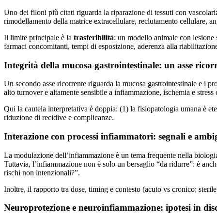
Uno dei filoni più citati riguarda la riparazione di tessuti con vascol
rimodellamento della matrice extracellulare, reclutamento cellulare, an
Il limite principale è la
trasferibilità
: un modello animale con lesione s
farmaci concomitanti, tempi di esposizione, aderenza alla riabilitazione
Integrità della mucosa gastrointestinale: un asse ricor
Un secondo asse ricorrente riguarda la mucosa gastrointestinale e i proc
alto turnover e altamente sensibile a infiammazione, ischemia e stress 
Qui la cautela interpretativa è doppia: (1) la fisiopatologia umana è e
riduzione di recidive e complicanze.
Interazione con processi infiammatori: segnali e ambi
La modulazione dell’infiammazione è un tema frequente nella biologia r
Tuttavia, l’infiammazione non è solo un bersaglio “da ridurre”: è anc
rischi non intenzionali?”.
Inoltre, il rapporto tra dose, timing e contesto (acuto vs cronico; steril
Neuroprotezione e neuroinfiammazione: ipotesi in dis