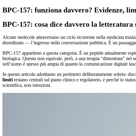
BPC-157: funziona davvero? Evidenze, limit
BPC-157: cosa dice davvero la letteratura s
Alcune molecole attraversano un ciclo ricorrente nella medicina trasla
disordinato — l’ingresso nella conversazione pubblica. È un passaggio 
BPC-157 appartiene a questa categoria. È un peptide attualmente esplora
biologica. Questo non equivale, però, a una terapia “dimostrata” nel se
nell’uomo è spesso più ampia di quanto la comunicazione digitale lasc
In questo articolo adottiamo un perimetro deliberatamente sobrio: di
limiti
restano centrali sul piano clinico e regolatorio, e perché lo stat
scientifica, non istruzioni.