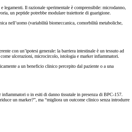
ni e legamenti. Il razionale sperimentale è comprensibile: microdanno,
oria, un peptide potrebbe modulare traiettorie di guarigione.
onica nell’uomo (variabilità biomeccanica, comorbilità metaboliche,
rente con un’ipotesi generale: la barriera intestinale è un tessuto ad
i come ulcerazioni, microcircolo, istologia e marker infiammatori.
ticamente a un beneficio clinico percepito dal paziente o a una
 infiammatori o in esiti di danno tissutale in presenza di BPC-157.
 “riduce un marker?”, ma “migliora un outcome clinico senza introdurre