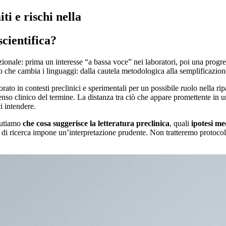
i e rischi nella
cientifica?
zionale: prima un interesse “a bassa voce” nei laboratori, poi una progr
che cambia i linguaggi: dalla cautela metodologica alla semplificazione n
to in contesti preclinici e sperimentali per un possibile ruolo nella ri
nso clinico del termine. La distanza tra ciò che appare promettente in u
i intendere.
scutiamo
che cosa suggerisce la letteratura preclinica
, quali
ipotesi me
us di ricerca impone un’interpretazione prudente. Non tratteremo protocoll