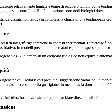
arizzazione relativamente limitata e tempi di recupero lunghi, come tendi
giogenesi e controllo dell’infiammazione sono nodi biologici dove, in te
tandardizzata non replica la complessità clinica di una tendinopatia cr
).
rente
essi di integrità/rigenerazione in contesti sperimentali. L’interesse è coe
ossidativo. In modelli preclinici, i ricercatori esplorano spesso parametr
terogenea e (2) un effetto su un endpoint istologico non equivale automa
guità
igenerativa. Alcuni lavori preclinici suggeriscono variazioni in marker
he una fase necessaria della guarigione. In medicina, la domanda non è
e vs infettivo; locale vs sistemico) può cambiare direzione all’effetto.
cussione