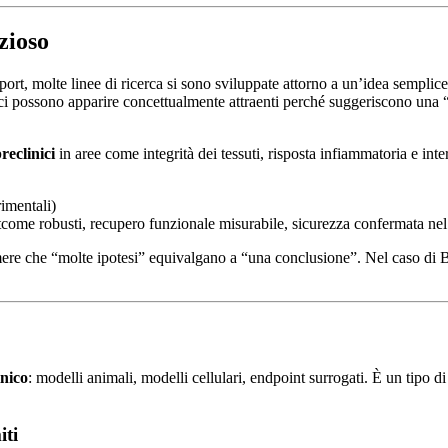
zioso
sport, molte linee di ricerca si sono sviluppate attorno a un’idea semplic
ici possono apparire concettualmente attraenti perché suggeriscono una “
reclinici
in aree come integrità dei tessuti, risposta infiammatoria e inte
rimentali)
tcome robusti, recupero funzionale misurabile, sicurezza confermata ne
ere che “molte ipotesi” equivalgano a “una conclusione”. Nel caso di BPC
inico
: modelli animali, modelli cellulari, endpoint surrogati. È un tipo di
iti