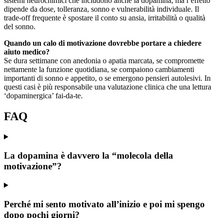
sistemi neurochimici che includono anche la dopamina, ma l’effetto
dipende da dose, tolleranza, sonno e vulnerabilità individuale. Il
trade-off frequente è spostare il conto su ansia, irritabilità o qualità
del sonno.
Quando un calo di motivazione dovrebbe portare a chiedere
aiuto medico?
Se dura settimane con anedonia o apatia marcata, se compromette
nettamente la funzione quotidiana, se compaiono cambiamenti
importanti di sonno e appetito, o se emergono pensieri autolesivi. In
questi casi è più responsabile una valutazione clinica che una lettura
‘dopaminergica’ fai-da-te.
FAQ
La dopamina è davvero la “molecola della
motivazione”?
Perché mi sento motivato all’inizio e poi mi spengo
dopo pochi giorni?