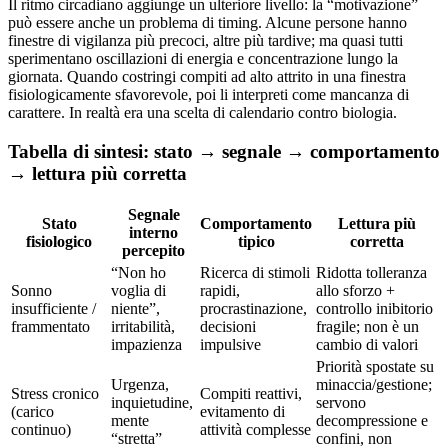
Il ritmo circadiano aggiunge un ulteriore livello: la “motivazione”
può essere anche un problema di timing. Alcune persone hanno
finestre di vigilanza più precoci, altre più tardive; ma quasi tutti
sperimentano oscillazioni di energia e concentrazione lungo la
giornata. Quando costringi compiti ad alto attrito in una finestra
fisiologicamente sfavorevole, poi li interpreti come mancanza di
carattere. In realtà era una scelta di calendario contro biologia.
Tabella di sintesi: stato → segnale → comportamento
→ lettura più corretta
Segnale
Stato
Comportamento
Lettura più
interno
fisiologico
tipico
corretta
percepito
“Non ho
Ricerca di stimoli
Ridotta tolleranza
Sonno
voglia di
rapidi,
allo sforzo +
insufficiente /
niente”,
procrastinazione,
controllo inibitorio
frammentato
irritabilità,
decisioni
fragile; non è un
impazienza
impulsive
cambio di valori
Priorità spostate su
Urgenza,
minaccia/gestione;
Stress cronico
Compiti reattivi,
inquietudine,
servono
(carico
evitamento di
mente
decompressione e
continuo)
attività complesse
“stretta”
confini, non