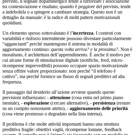
previsto, il segnale dopaminergico tende a rafforzare l’associazione
tra contesto/azione e risultato; quando è
peggiore
del previsto, tende
a indebolirla o a spingere a cambiare strategia. Questo non è un
dettaglio da manuale: è la radice di molti pattern motivazionali
quotidiani.
Un elemento spesso sottovalutato è l’
incertezza
. I contesti con
variabilità e rinforzo intermittente possono diventare particolarmente
“aggancianti” perché mantengono il sistema in modalità di
aggiornamento continuo:
questa volta arriva? e la prossima?
. Non è
moralismo, è architettura dell’apprendimento. È anche il motivo per
cui alcune forme di stimolazione digitale (notifiche, feed, micro-
ricompense imprevedibili) possono occupare spazio motivazionale
senza offrire valore proporzionato: non perché “il telefono è
cattivo”, ma perché fornisce un flusso di segnali predittivi ad alta
frequenza.
Il passaggio dal desiderio all’azione avviene quando queste
previsioni influenzano: -
attenzione
(cosa entra nel primo piano
mentale), -
esplorazione
(cercare alternative), -
persistenza
(restare
su un compito nonostante attrito), -
aggiornamento delle priorità
(cosa viene promosso o degradato nella lista interna).
Il problema è che molte attività importanti hanno una struttura
predittiva fragile: obiettivi vaghi, ricompense lontane, feedback
assente. Il cervello non è “pigro”: sta lavorando con un modello in