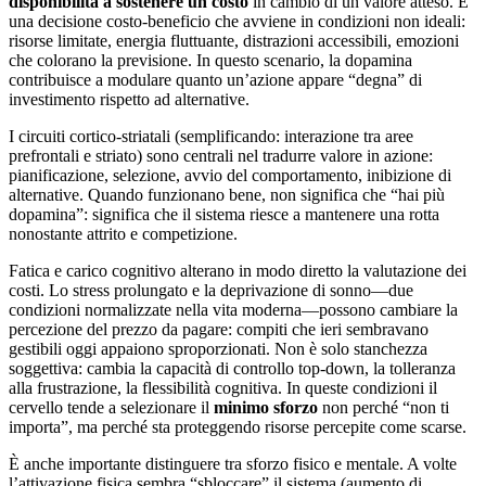
disponibilità a sostenere un costo
in cambio di un valore atteso. È
una decisione costo-beneficio che avviene in condizioni non ideali:
risorse limitate, energia fluttuante, distrazioni accessibili, emozioni
che colorano la previsione. In questo scenario, la dopamina
contribuisce a modulare quanto un’azione appare “degna” di
investimento rispetto ad alternative.
I circuiti cortico-striatali (semplificando: interazione tra aree
prefrontali e striato) sono centrali nel tradurre valore in azione:
pianificazione, selezione, avvio del comportamento, inibizione di
alternative. Quando funzionano bene, non significa che “hai più
dopamina”: significa che il sistema riesce a mantenere una rotta
nonostante attrito e competizione.
Fatica e carico cognitivo alterano in modo diretto la valutazione dei
costi. Lo stress prolungato e la deprivazione di sonno—due
condizioni normalizzate nella vita moderna—possono cambiare la
percezione del prezzo da pagare: compiti che ieri sembravano
gestibili oggi appaiono sproporzionati. Non è solo stanchezza
soggettiva: cambia la capacità di controllo top-down, la tolleranza
alla frustrazione, la flessibilità cognitiva. In queste condizioni il
cervello tende a selezionare il
minimo sforzo
non perché “non ti
importa”, ma perché sta proteggendo risorse percepite come scarse.
È anche importante distinguere tra sforzo fisico e mentale. A volte
l’attivazione fisica sembra “sbloccare” il sistema (aumento di