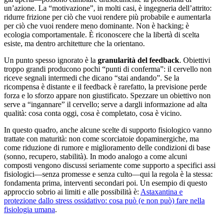
un’azione. La “motivazione”, in molti casi, è ingegneria dell’attrito:
ridurre frizione per ciò che vuoi rendere più probabile e aumentarla
per ciò che vuoi rendere meno dominante. Non è hacking; è
ecologia comportamentale. È riconoscere che la libertà di scelta
esiste, ma dentro architetture che la orientano.
Un punto spesso ignorato è la
granularità del feedback
. Obiettivi
troppo grandi producono pochi “punti di conferma”: il cervello non
riceve segnali intermedi che dicano “stai andando”. Se la
ricompensa è distante e il feedback è rarefatto, la previsione perde
forza e lo sforzo appare non giustificato. Spezzare un obiettivo non
serve a “ingannare” il cervello; serve a dargli informazione ad alta
qualità: cosa conta oggi, cosa è completato, cosa è vicino.
In questo quadro, anche alcune scelte di supporto fisiologico vanno
trattate con maturità: non come scorciatoie dopaminergiche, ma
come riduzione di rumore e miglioramento delle condizioni di base
(sonno, recupero, stabilità). In modo analogo a come alcuni
composti vengono discussi seriamente come supporto a specifici assi
fisiologici—senza promesse e senza culto—qui la regola è la stessa:
fondamenta prima, interventi secondari poi. Un esempio di questo
approccio sobrio ai limiti e alle possibilità è:
Astaxantina e
protezione dallo stress ossidativo: cosa può (e non può) fare nella
fisiologia umana
.