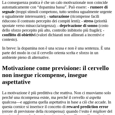
La conseguenza pratica è che un calo motivazionale non coincide
automaticamente con “dopamina bassa”. Può essere: -
rumore di
segnale
(troppi stimoli competono, tutto sembra ugualmente urgente
o ugualmente interessante); -
saturazione
(ricompense facili
riducono il contrasto percepito dei compiti lenti); -
stress
(priorità
spostate verso minaccia/urgenza); -
deprivazione di sonno
(costo
dello sforzo percepito più alto, controllo inibitorio più fragile); -
conflitto di obiettivi
(valori dichiarati non allineati a incentivi e
contesto).
In breve: la dopamina non è una scusa e non è una sentenza. È una
parte del modo in cui il cervello orienta scelta e sforzo in un
ambiente pieno di alternative.
Motivazione come previsione: il cervello
non insegue ricompense, insegue
aspettative
La motivazione è più predittiva che reattiva. Non ci muoviamo solo
perché una ricompensa esiste, ma perché il cervello
si aspetta
qualcosa—e aggiorna quella aspettativa in base a ciò che accade. In
questa cornice si inserisce il concetto di
reward prediction error
(errore di previsione della ricompensa): quando l’esito è
migliore
del