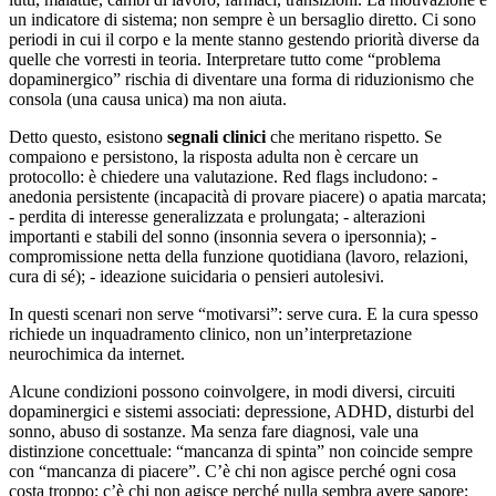
un indicatore di sistema; non sempre è un bersaglio diretto. Ci sono
periodi in cui il corpo e la mente stanno gestendo priorità diverse da
quelle che vorresti in teoria. Interpretare tutto come “problema
dopaminergico” rischia di diventare una forma di riduzionismo che
consola (una causa unica) ma non aiuta.
Detto questo, esistono
segnali clinici
che meritano rispetto. Se
compaiono e persistono, la risposta adulta non è cercare un
protocollo: è chiedere una valutazione. Red flags includono: -
anedonia persistente (incapacità di provare piacere) o apatia marcata;
- perdita di interesse generalizzata e prolungata; - alterazioni
importanti e stabili del sonno (insonnia severa o ipersonnia); -
compromissione netta della funzione quotidiana (lavoro, relazioni,
cura di sé); - ideazione suicidaria o pensieri autolesivi.
In questi scenari non serve “motivarsi”: serve cura. E la cura spesso
richiede un inquadramento clinico, non un’interpretazione
neurochimica da internet.
Alcune condizioni possono coinvolgere, in modi diversi, circuiti
dopaminergici e sistemi associati: depressione, ADHD, disturbi del
sonno, abuso di sostanze. Ma senza fare diagnosi, vale una
distinzione concettuale: “mancanza di spinta” non coincide sempre
con “mancanza di piacere”. C’è chi non agisce perché ogni cosa
costa troppo; c’è chi non agisce perché nulla sembra avere sapore;