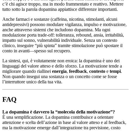
c’è chi agisce troppo, ma in modo frammentato e reattivo. Mettere
tutto sotto la parola dopamina appiattisce differenze importanti.
Anche farmaci e sostanze (caffeina, nicotina, stimolanti, alcuni
antidepressivi) possono modulare vigilanza, impulso e motivazione,
anche attraverso sistemi che includono dopamina. Ma ogni
modulazione porta trade-off: tolleranza, rebound, ansia, irritabilità,
impatto sul sonno, vulnerabilità individuale. Senza un contesto
clinico, inseguire “più spinta” tramite stimolazione può spostare il
conto in avanti—spesso sul recupero.
La sintesi, qui, è volutamente non eroica: la dopamina è uno dei
linguaggi del valore atteso e dello sforzo. La motivazione tende a
migliorare quando riallinei
energia
,
feedback
,
contesto
e
tempi
.
Non quando insegui una sostanza o un concetto come se fosse
l’interruttore unico della tua vita.
FAQ
La dopamina è davvero la “molecola della motivazione”?
È una semplificazione. La dopamina contribuisce a orientare
attenzione e scelta dell’azione in base al valore atteso e al feedback,
ma la motivazione emerge dall’integrazione tra previsione, costo