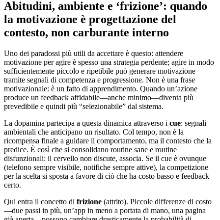
Abitudini, ambiente e ‘frizione’: quando
la motivazione è progettazione del
contesto, non carburante interno
Uno dei paradossi più utili da accettare è questo: attendere
motivazione per agire è spesso una strategia perdente; agire in modo
sufficientemente piccolo e ripetibile può generare motivazione
tramite segnali di competenza e progressione. Non è una frase
motivazionale: è un fatto di apprendimento. Quando un’azione
produce un feedback affidabile—anche minimo—diventa più
prevedibile e quindi più “selezionabile” dal sistema.
La dopamina partecipa a questa dinamica attraverso i
cue
: segnali
ambientali che anticipano un risultato. Col tempo, non è la
ricompensa finale a guidare il comportamento, ma il contesto che la
predice. È così che si consolidano routine sane e routine
disfunzionali: il cervello non discute, associa. Se il cue è ovunque
(telefono sempre visibile, notifiche sempre attive), la competizione
per la scelta si sposta a favore di ciò che ha costo basso e feedback
certo.
Qui entra il concetto di
frizione
(attrito). Piccole differenze di costo
—due passi in più, un’app in meno a portata di mano, una pagina
già aperta—possono cambiare drasticamente la probabilità di