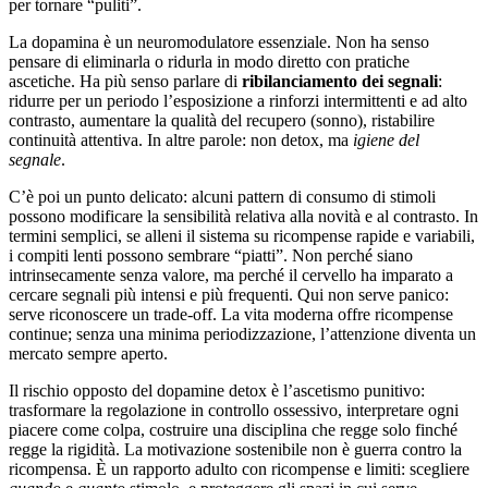
per tornare “puliti”.
La dopamina è un neuromodulatore essenziale. Non ha senso
pensare di eliminarla o ridurla in modo diretto con pratiche
ascetiche. Ha più senso parlare di
ribilanciamento dei segnali
:
ridurre per un periodo l’esposizione a rinforzi intermittenti e ad alto
contrasto, aumentare la qualità del recupero (sonno), ristabilire
continuità attentiva. In altre parole: non detox, ma
igiene del
segnale
.
C’è poi un punto delicato: alcuni pattern di consumo di stimoli
possono modificare la sensibilità relativa alla novità e al contrasto. In
termini semplici, se alleni il sistema su ricompense rapide e variabili,
i compiti lenti possono sembrare “piatti”. Non perché siano
intrinsecamente senza valore, ma perché il cervello ha imparato a
cercare segnali più intensi e più frequenti. Qui non serve panico:
serve riconoscere un trade-off. La vita moderna offre ricompense
continue; senza una minima periodizzazione, l’attenzione diventa un
mercato sempre aperto.
Il rischio opposto del dopamine detox è l’ascetismo punitivo:
trasformare la regolazione in controllo ossessivo, interpretare ogni
piacere come colpa, costruire una disciplina che regge solo finché
regge la rigidità. La motivazione sostenibile non è guerra contro la
ricompensa. È un rapporto adulto con ricompense e limiti: scegliere