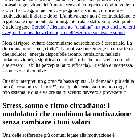
arousal, regolazione dell’umore, senso di competenza), altre volte lo
sforzo fisico aggiunge carico e peggiora il sonno, con ricadute
motivazionali il giorno dopo. L’ambivalenza non è contraddizione: è
regolazione dipendente da timing, intensità e stato. Su questo punto
è utile leggere:
Perché l’allenamento “ti calma” ma può anche tenerti
sveglio: l’ambivalenza biologica dell’esercizio su ansia e sonno
.
Nota di rigore: evitare determinismo neurochimico è essenziale. La
dopamina non “spiega tutto”. La motivazione emerge da un sistema
che include: - energia disponibile (sonno, nutrizione, malattia,
infiammazione), - significato e identità (ciò che una scelta comunica
a te stesso), - abilità percepita (auto-efficacia), - rischio e incertezza,
- contesto e alternative.
Quando interpreti un giorno “a bassa spinta”, la domanda più adulta
non è “cosa non va in me?”, ma “quale costo sta stimando oggi il
mio sistema, e quale valore sta riuscendo davvero a prevedere?”.
Stress, sonno e ritmo circadiano: i
modulatori che cambiano la motivazione
senza cambiare i tuoi valori
Una delle sofferenze più comuni legate alla motivazione è