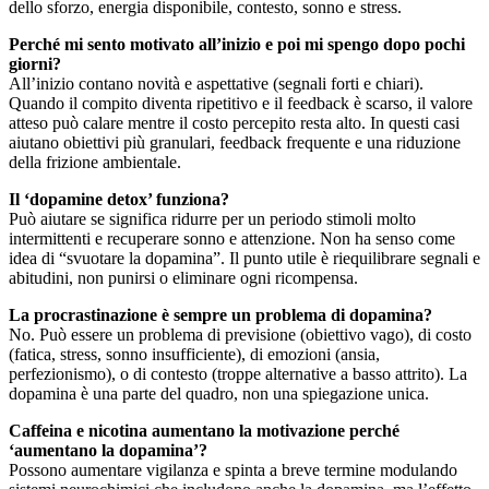
dello sforzo, energia disponibile, contesto, sonno e stress.
Perché mi sento motivato all’inizio e poi mi spengo dopo pochi
giorni?
All’inizio contano novità e aspettative (segnali forti e chiari).
Quando il compito diventa ripetitivo e il feedback è scarso, il valore
atteso può calare mentre il costo percepito resta alto. In questi casi
aiutano obiettivi più granulari, feedback frequente e una riduzione
della frizione ambientale.
Il ‘dopamine detox’ funziona?
Può aiutare se significa ridurre per un periodo stimoli molto
intermittenti e recuperare sonno e attenzione. Non ha senso come
idea di “svuotare la dopamina”. Il punto utile è riequilibrare segnali e
abitudini, non punirsi o eliminare ogni ricompensa.
La procrastinazione è sempre un problema di dopamina?
No. Può essere un problema di previsione (obiettivo vago), di costo
(fatica, stress, sonno insufficiente), di emozioni (ansia,
perfezionismo), o di contesto (troppe alternative a basso attrito). La
dopamina è una parte del quadro, non una spiegazione unica.
Caffeina e nicotina aumentano la motivazione perché
‘aumentano la dopamina’?
Possono aumentare vigilanza e spinta a breve termine modulando