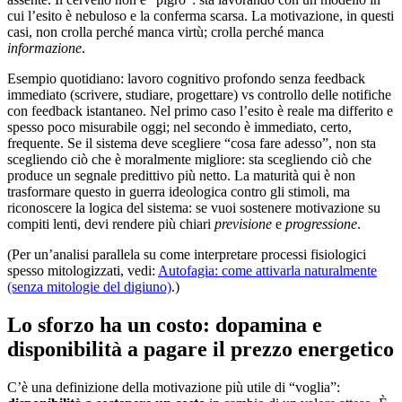
cui l’esito è nebuloso e la conferma scarsa. La motivazione, in questi
casi, non crolla perché manca virtù; crolla perché manca
informazione
.
Esempio quotidiano: lavoro cognitivo profondo senza feedback
immediato (scrivere, studiare, progettare) vs controllo delle notifiche
con feedback istantaneo. Nel primo caso l’esito è reale ma differito e
spesso poco misurabile oggi; nel secondo è immediato, certo,
frequente. Se il sistema deve scegliere “cosa fare adesso”, non sta
scegliendo ciò che è moralmente migliore: sta scegliendo ciò che
produce un segnale predittivo più netto. La maturità qui è non
trasformare questo in guerra ideologica contro gli stimoli, ma
riconoscere la logica del sistema: se vuoi sostenere motivazione su
compiti lenti, devi rendere più chiari
previsione
e
progressione
.
(Per un’analisi parallela su come interpretare processi fisiologici
spesso mitologizzati, vedi:
Autofagia: come attivarla naturalmente
(senza mitologie del digiuno)
.)
Lo sforzo ha un costo: dopamina e
disponibilità a pagare il prezzo energetico
C’è una definizione della motivazione più utile di “voglia”: