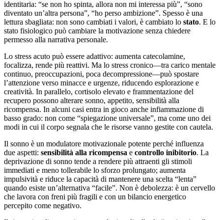
identitaria: “se non ho spinta, allora non mi interessa più”, “sono
diventato un’altra persona”, “ho perso ambizione”. Spesso è una
lettura sbagliata: non sono cambiati i valori, è cambiato lo
stato
. E lo
stato fisiologico può cambiare la motivazione senza chiedere
permesso alla narrativa personale.
Lo stress acuto può essere adattivo: aumenta catecolamine,
focalizza, rende più reattivi. Ma lo stress cronico—tra carico mentale
continuo, preoccupazioni, poca decompressione—può spostare
l’attenzione verso minacce e urgenze, riducendo esplorazione e
creatività. In parallelo, cortisolo elevato e frammentazione del
recupero possono alterare sonno, appetito, sensibilità alla
ricompensa. In alcuni casi entra in gioco anche infiammazione di
basso grado: non come “spiegazione universale”, ma come uno dei
modi in cui il corpo segnala che le risorse vanno gestite con cautela.
Il sonno è un modulatore motivazionale potente perché influenza
due aspetti:
sensibilità alla ricompensa
e
controllo inibitorio
. La
deprivazione di sonno tende a rendere più attraenti gli stimoli
immediati e meno tollerabile lo sforzo prolungato; aumenta
impulsività e riduce la capacità di mantenere una scelta “lenta”
quando esiste un’alternativa “facile”. Non è debolezza: è un cervello
che lavora con freni più fragili e con un bilancio energetico
percepito come negativo.