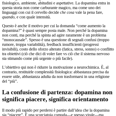
fisiologico, ambiente, abitudini e aspettative. La dopamina entra in
questa storia non come carburante magico, ma come uno dei
linguaggi con cui il cervello decide
che cosa
vale la pena fare,
quando
, e con quale intensità.
Questo è anche il motivo per cui la domanda “come aumento la
dopamina?” è quasi sempre posta male. Non perché la dopamina
non conti, ma perché la spinta ad agire raramente è un problema
“monocausale”. Spesso è una questione di segnali confusi (troppo
rumore, troppa variabilità), feedback insufficienti (progressi
invisibili), costo dello sforzo alterato (fatica, stress, sonno) o conflitto
tra obiettivi (ciò che dici di voler fare vs ciò che il sistema nervoso
sta stimando come più urgente o più facile).
L’obiettivo qui non è ridurre la motivazione a neurochimica. È, al
contrario, restituirle complessità fisiologica: abbastanza precisa da
essere utile, abbastanza adulta da non trasformarsi in una religione
del “più”.
La confusione di partenza: dopamina non
significa piacere, significa orientamento
Il modo più rapido per perdersi è partire dall’idea che la dopamina
sia “piacere”. È una scorciatoia comoda—e spesso virale—ma