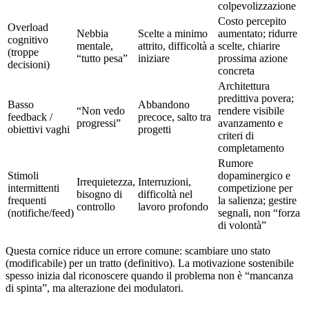
colpevolizzazione
Costo percepito
Overload
Nebbia
Scelte a minimo
aumentato; ridurre
cognitivo
mentale,
attrito, difficoltà a
scelte, chiarire
(troppe
“tutto pesa”
iniziare
prossima azione
decisioni)
concreta
Architettura
predittiva povera;
Basso
Abbandono
“Non vedo
rendere visibile
feedback /
precoce, salto tra
progressi”
avanzamento e
obiettivi vaghi
progetti
criteri di
completamento
Rumore
Stimoli
dopaminergico e
Irrequietezza,
Interruzioni,
intermittenti
competizione per
bisogno di
difficoltà nel
frequenti
la salienza; gestire
controllo
lavoro profondo
(notifiche/feed)
segnali, non “forza
di volontà”
Questa cornice riduce un errore comune: scambiare uno stato
(modificabile) per un tratto (definitivo). La motivazione sostenibile
spesso inizia dal riconoscere quando il problema non è “mancanza
di spinta”, ma alterazione dei modulatori.