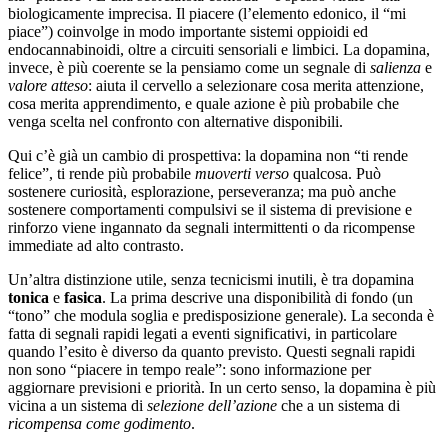
biologicamente imprecisa. Il piacere (l’elemento edonico, il “mi
piace”) coinvolge in modo importante sistemi oppioidi ed
endocannabinoidi, oltre a circuiti sensoriali e limbici. La dopamina,
invece, è più coerente se la pensiamo come un segnale di
salienza
e
valore atteso
: aiuta il cervello a selezionare cosa merita attenzione,
cosa merita apprendimento, e quale azione è più probabile che
venga scelta nel confronto con alternative disponibili.
Qui c’è già un cambio di prospettiva: la dopamina non “ti rende
felice”, ti rende più probabile
muoverti verso
qualcosa. Può
sostenere curiosità, esplorazione, perseveranza; ma può anche
sostenere comportamenti compulsivi se il sistema di previsione e
rinforzo viene ingannato da segnali intermittenti o da ricompense
immediate ad alto contrasto.
Un’altra distinzione utile, senza tecnicismi inutili, è tra dopamina
tonica
e
fasica
. La prima descrive una disponibilità di fondo (un
“tono” che modula soglia e predisposizione generale). La seconda è
fatta di segnali rapidi legati a eventi significativi, in particolare
quando l’esito è diverso da quanto previsto. Questi segnali rapidi
non sono “piacere in tempo reale”: sono informazione per
aggiornare previsioni e priorità. In un certo senso, la dopamina è più
vicina a un sistema di
selezione dell’azione
che a un sistema di
ricompensa come godimento
.