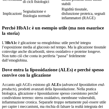
di cicli fisiologici
stabili
Rigidità tissutale,
Segnalazione e
Implicazioni
disfunzione proteica, segnali
fisiologia normale
infiammatori (RAGE)
Perché HbA1c è un esempio utile (ma non esaurisce
la storia)
L’
HbA1c
è glicazione su emoglobina: utile perché integra
l’esposizione media al glucosio nel tempo. Ma la glicazione tissutale
coinvolge anche dicarbonili, stress ossidativo e proteine longeve.
Non tutto ciò che conta in periferia “passa” fedelmente
dall’emoglobina.
Dove entra la lipossidazione (ALEs) e perché spesso
convive con la glicazione
Accanto agli AGEs esistono gli
ALEs
(
advanced lipoxidation end-
products
), prodotti avanzati della lipossidazione. Nella pratica
biologica, glicazione e lipossidazione spesso coesistono perché
condividono terreno: stress ossidativo, membrane vulnerabili,
infiammazione cronica. Separarle troppo nettamente può essere utile
per capire i meccanismi, ma rischia di falsare la realtà integrata dei