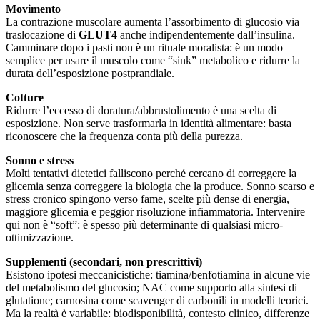
Movimento
La contrazione muscolare aumenta l’assorbimento di glucosio via
traslocazione di
GLUT4
anche indipendentemente dall’insulina.
Camminare dopo i pasti non è un rituale moralista: è un modo
semplice per usare il muscolo come “sink” metabolico e ridurre la
durata dell’esposizione postprandiale.
Cotture
Ridurre l’eccesso di doratura/abbrustolimento è una scelta di
esposizione. Non serve trasformarla in identità alimentare: basta
riconoscere che la frequenza conta più della purezza.
Sonno e stress
Molti tentativi dietetici falliscono perché cercano di correggere la
glicemia senza correggere la biologia che la produce. Sonno scarso e
stress cronico spingono verso fame, scelte più dense di energia,
maggiore glicemia e peggior risoluzione infiammatoria. Intervenire
qui non è “soft”: è spesso più determinante di qualsiasi micro-
ottimizzazione.
Supplementi (secondari, non prescrittivi)
Esistono ipotesi meccanicistiche: tiamina/benfotiamina in alcune vie
del metabolismo del glucosio; NAC come supporto alla sintesi di
glutatione; carnosina come scavenger di carbonili in modelli teorici.
Ma la realtà è variabile: biodisponibilità, contesto clinico, differenze