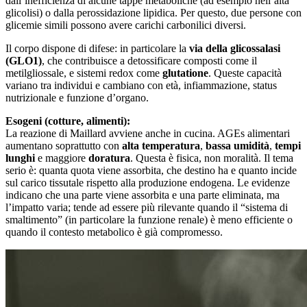
dall’inefficienza di alcune tappe metaboliche (ad esempio nell’alta
glicolisi) o dalla perossidazione lipidica. Per questo, due persone con
glicemie simili possono avere carichi carbonilici diversi.
Il corpo dispone di difese: in particolare la
via della glicossalasi
(GLO1)
, che contribuisce a detossificare composti come il
metilgliossale, e sistemi redox come
glutatione
. Queste capacità
variano tra individui e cambiano con età, infiammazione, status
nutrizionale e funzione d’organo.
Esogeni (cotture, alimenti):
La reazione di Maillard avviene anche in cucina. AGEs alimentari
aumentano soprattutto con
alta temperatura
,
bassa umidità
,
tempi
lunghi
e maggiore
doratura
. Questa è fisica, non moralità. Il tema
serio è: quanta quota viene assorbita, che destino ha e quanto incide
sul carico tissutale rispetto alla produzione endogena. Le evidenze
indicano che una parte viene assorbita e una parte eliminata, ma
l’impatto varia; tende ad essere più rilevante quando il “sistema di
smaltimento” (in particolare la funzione renale) è meno efficiente o
quando il contesto metabolico è già compromesso.