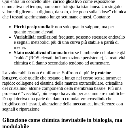
Qui entra un concetto utile:
carico glicativo
come esposizione
cumulativa nel tempo, non come fotografia istantanea. Un singolo
valore di glicemia a digiuno, da solo, dice poco sulla “dose” chimica
che i tessuti sperimentano lungo settimane e mesi. Contano:
Picchi postprandiali
: non solo quanto salgono, ma per
quanto restano elevati.
Variabilità
: oscillazioni frequenti possono stressare endotelio
e segnali metabolici più di una curva più stabile a parità di
media.
Stato ossidativo/infiammatorio
: se l’ambiente cellulare è già
“caldo” (ROS elevati, infiammazione persistente), la reattività
chimica e il danno secondario tendono ad aumentare.
La vulnerabilità non è uniforme. Soffrono di più le
proteine
longeve
, cioè quelle che restano a lungo nel corpo senza turnover
rapido: collagene ed elastina della matrice extracellulare, cristalline
del cristallino, alcune componenti della membrana basale. Più una
proteina è “vecchia”, più tempo ha avuto per accumulare modifiche.
Da qui deriva una parte del danno cumulativo:
crosslink
che
irrigidiscono i tessuti, alterazione della meccanica, interferenze con
segnali e riparazione.
Glicazione come chimica inevitabile in biologia, ma
modulabile