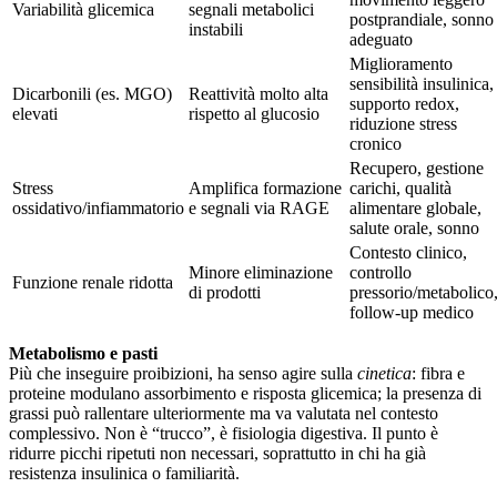
Variabilità glicemica
segnali metabolici
postprandiale, sonno
instabili
adeguato
Miglioramento
sensibilità insulinica,
Dicarbonili (es. MGO)
Reattività molto alta
supporto redox,
elevati
rispetto al glucosio
riduzione stress
cronico
Recupero, gestione
Stress
Amplifica formazione
carichi, qualità
ossidativo/infiammatorio
e segnali via RAGE
alimentare globale,
salute orale, sonno
Contesto clinico,
Minore eliminazione
controllo
Funzione renale ridotta
di prodotti
pressorio/metabolico
follow-up medico
Metabolismo e pasti
Più che inseguire proibizioni, ha senso agire sulla
cinetica
: fibra e
proteine modulano assorbimento e risposta glicemica; la presenza di
grassi può rallentare ulteriormente ma va valutata nel contesto
complessivo. Non è “trucco”, è fisiologia digestiva. Il punto è
ridurre picchi ripetuti non necessari, soprattutto in chi ha già
resistenza insulinica o familiarità.