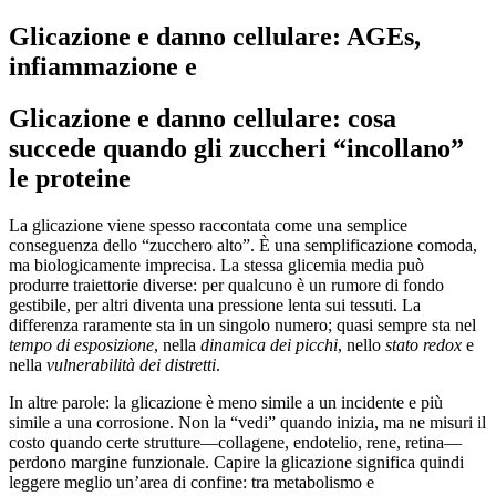
Glicazione e danno cellulare: AGEs,
infiammazione e
Glicazione e danno cellulare: cosa
succede quando gli zuccheri “incollano”
le proteine
La glicazione viene spesso raccontata come una semplice
conseguenza dello “zucchero alto”. È una semplificazione comoda,
ma biologicamente imprecisa. La stessa glicemia media può
produrre traiettorie diverse: per qualcuno è un rumore di fondo
gestibile, per altri diventa una pressione lenta sui tessuti. La
differenza raramente sta in un singolo numero; quasi sempre sta nel
tempo di esposizione
, nella
dinamica dei picchi
, nello
stato redox
e
nella
vulnerabilità dei distretti
.
In altre parole: la glicazione è meno simile a un incidente e più
simile a una corrosione. Non la “vedi” quando inizia, ma ne misuri il
costo quando certe strutture—collagene, endotelio, rene, retina—
perdono margine funzionale. Capire la glicazione significa quindi
leggere meglio un’area di confine: tra metabolismo e