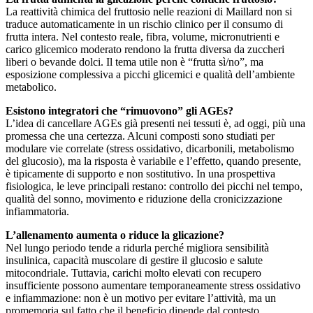
La reattività chimica del fruttosio nelle reazioni di Maillard non si
traduce automaticamente in un rischio clinico per il consumo di
frutta intera. Nel contesto reale, fibra, volume, micronutrienti e
carico glicemico moderato rendono la frutta diversa da zuccheri
liberi o bevande dolci. Il tema utile non è “frutta sì/no”, ma
esposizione complessiva a picchi glicemici e qualità dell’ambiente
metabolico.
Esistono integratori che “rimuovono” gli AGEs?
L’idea di cancellare AGEs già presenti nei tessuti è, ad oggi, più una
promessa che una certezza. Alcuni composti sono studiati per
modulare vie correlate (stress ossidativo, dicarbonili, metabolismo
del glucosio), ma la risposta è variabile e l’effetto, quando presente,
è tipicamente di supporto e non sostitutivo. In una prospettiva
fisiologica, le leve principali restano: controllo dei picchi nel tempo,
qualità del sonno, movimento e riduzione della cronicizzazione
infiammatoria.
L’allenamento aumenta o riduce la glicazione?
Nel lungo periodo tende a ridurla perché migliora sensibilità
insulinica, capacità muscolare di gestire il glucosio e salute
mitocondriale. Tuttavia, carichi molto elevati con recupero
insufficiente possono aumentare temporaneamente stress ossidativo
e infiammazione: non è un motivo per evitare l’attività, ma un
promemoria sul fatto che il beneficio dipende dal contesto