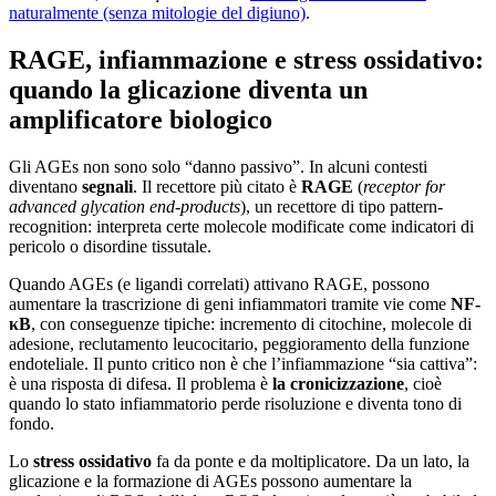
naturalmente (senza mitologie del digiuno)
.
RAGE, infiammazione e stress ossidativo:
quando la glicazione diventa un
amplificatore biologico
Gli AGEs non sono solo “danno passivo”. In alcuni contesti
diventano
segnali
. Il recettore più citato è
RAGE
(
receptor for
advanced glycation end-products
), un recettore di tipo pattern-
recognition: interpreta certe molecole modificate come indicatori di
pericolo o disordine tissutale.
Quando AGEs (e ligandi correlati) attivano RAGE, possono
aumentare la trascrizione di geni infiammatori tramite vie come
NF-
κB
, con conseguenze tipiche: incremento di citochine, molecole di
adesione, reclutamento leucocitario, peggioramento della funzione
endoteliale. Il punto critico non è che l’infiammazione “sia cattiva”:
è una risposta di difesa. Il problema è
la cronicizzazione
, cioè
quando lo stato infiammatorio perde risoluzione e diventa tono di
fondo.
Lo
stress ossidativo
fa da ponte e da moltiplicatore. Da un lato, la
glicazione e la formazione di AGEs possono aumentare la