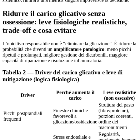
sistemico: ridurla a una metrica singola impoverisce la decisione.
Ridurre il carico glicativo senza
ossessione: leve fisiologiche realistiche,
trade-off e cosa evitare
L’obiettivo responsabile non è “eliminare la glicazione”. È ridurre la
probabilità che diventi un
amplificatore patologico
: meno picchi
ripetuti e prolungati, migliore gestione dei dicarbonili, maggiore
capacità di riparazione e risoluzione infiammatoria.
Tabella 2 — Driver del carico glicativo e leve di
mitigazione (logica fisiologica)
Perché aumenta il
Leve realistiche
Driver
carico
(non ossessive)
Struttura del pasto
Finestre chimiche
(fibre/proteine),
Picchi postprandiali
favorevoli a
porzioni coerenti,
frequenti
glicazione/ossidazione
ordine dei
macronutrienti
Regolarità,
Stress endoteliale e
movimento leggero