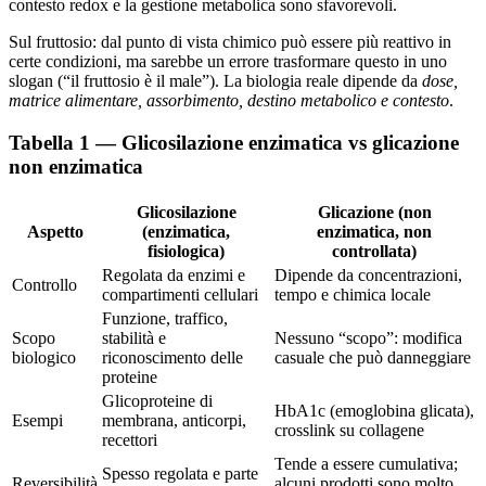
contesto redox e la gestione metabolica sono sfavorevoli.
Sul fruttosio: dal punto di vista chimico può essere più reattivo in
certe condizioni, ma sarebbe un errore trasformare questo in uno
slogan (“il fruttosio è il male”). La biologia reale dipende da
dose,
matrice alimentare, assorbimento, destino metabolico e contesto
.
Tabella 1 — Glicosilazione enzimatica vs glicazione
non enzimatica
Glicosilazione
Glicazione (non
Aspetto
(enzimatica,
enzimatica, non
fisiologica)
controllata)
Regolata da enzimi e
Dipende da concentrazioni,
Controllo
compartimenti cellulari
tempo e chimica locale
Funzione, traffico,
Scopo
stabilità e
Nessuno “scopo”: modifica
biologico
riconoscimento delle
casuale che può danneggiare
proteine
Glicoproteine di
HbA1c (emoglobina glicata),
Esempi
membrana, anticorpi,
crosslink su collagene
recettori
Tende a essere cumulativa;
Spesso regolata e parte
Reversibilità
alcuni prodotti sono molto