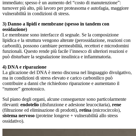
immediato; spesso è un aumento del “costo di manutenzione”:
turnover più alto, più lavoro per proteasoma e autofagia, maggiore
vulnerabilità in condizioni di stress.
3) Danno a lipidi e membrane (spesso in tandem con
ossidazione)
Le membrane sono interfacce di segnale. Se la composizione
lipidica e la struttura vengono alterate (perossidazione, reazioni con
carbonili), possono cambiare permeabilità, recettori e microdomini
funzionali. Questo rende più facile l’innesco di ulteriori reazioni e
può disturbare la segnalazione insulinica e infiammatoria.
4) DNA e riparazione
La glicazione del DNA è meno discussa nel linguaggio divulgativo,
ma in condizioni di stress elevato e carico carbonilico può
contribuire a danni che richiedono riparazione e aumentano il
“rumore” genotossico.
Sul piano degli organi, alcune conseguenze sono particolarmente
rilevanti:
endotelio
(disfunzione e adesione leucocitaria),
rene
(filtrazione ed eliminazione di prodotti),
retina
(microcircolo),
sistema nervoso
(proteine longeve + vulnerabilità allo stress
ossidativo).