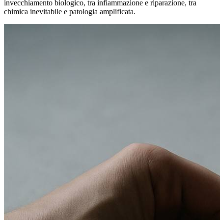
invecchiamento biologico, tra infiammazione e riparazione, tra
chimica inevitabile e patologia amplificata.