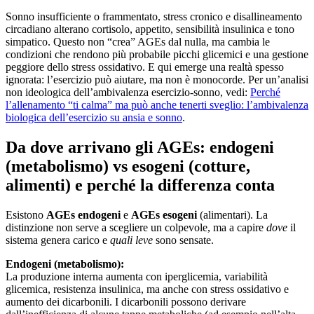
Sonno insufficiente o frammentato, stress cronico e disallineamento
circadiano alterano cortisolo, appetito, sensibilità insulinica e tono
simpatico. Questo non “crea” AGEs dal nulla, ma cambia le
condizioni che rendono più probabile picchi glicemici e una gestione
peggiore dello stress ossidativo. E qui emerge una realtà spesso
ignorata: l’esercizio può aiutare, ma non è monocorde. Per un’analisi
non ideologica dell’ambivalenza esercizio-sonno, vedi:
Perché
l’allenamento “ti calma” ma può anche tenerti sveglio: l’ambivalenza
biologica dell’esercizio su ansia e sonno
.
Da dove arrivano gli AGEs: endogeni
(metabolismo) vs esogeni (cotture,
alimenti) e perché la differenza conta
Esistono
AGEs endogeni
e
AGEs esogeni
(alimentari). La
distinzione non serve a scegliere un colpevole, ma a capire
dove
il
sistema genera carico e
quali leve
sono sensate.
Endogeni (metabolismo):
La produzione interna aumenta con iperglicemia, variabilità
glicemica, resistenza insulinica, ma anche con stress ossidativo e
aumento dei dicarbonili. I dicarbonili possono derivare