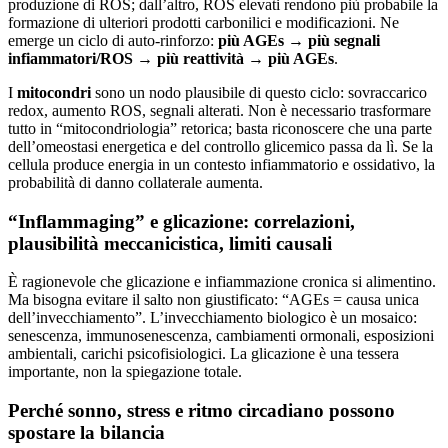
produzione di ROS; dall’altro, ROS elevati rendono più probabile la
formazione di ulteriori prodotti carbonilici e modificazioni. Ne
emerge un ciclo di auto-rinforzo:
più AGEs → più segnali
infiammatori/ROS → più reattività → più AGEs
.
I
mitocondri
sono un nodo plausibile di questo ciclo: sovraccarico
redox, aumento ROS, segnali alterati. Non è necessario trasformare
tutto in “mitocondriologia” retorica; basta riconoscere che una parte
dell’omeostasi energetica e del controllo glicemico passa da lì. Se la
cellula produce energia in un contesto infiammatorio e ossidativo, la
probabilità di danno collaterale aumenta.
“Inflammaging” e glicazione: correlazioni,
plausibilità meccanicistica, limiti causali
È ragionevole che glicazione e infiammazione cronica si alimentino.
Ma bisogna evitare il salto non giustificato: “AGEs = causa unica
dell’invecchiamento”. L’invecchiamento biologico è un mosaico:
senescenza, immunosenescenza, cambiamenti ormonali, esposizioni
ambientali, carichi psicofisiologici. La glicazione è una tessera
importante, non la spiegazione totale.
Perché sonno, stress e ritmo circadiano possono
spostare la bilancia