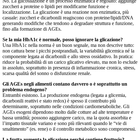
No. La glicosilazione è un processo enzimatica e regolato: aggiunge
zuccheri a proteine o lipidi per modificarne funzione e
localizzazione. La glicazione è una reazione non enzimatica, più
casuale: zuccheri e dicarbonili reagiscono con proteine/lipidi/DNA
generando modifiche che tendono a degradare struttura e funzione,
fino alla formazione di AGEs.
Se la mia HbA1c è normale, posso ignorare la glicazione?
Una HbA1c nella norma è un buon segnale, ma non descrive tutto:
non cattura bene i picchi postprandiali, la variabilità glicemica né la
componente legata ai dicarbonili e allo stress ossidativo. In pratica:
riduce la probabilità di un carico glicativo elevato, ma non lo esclude
in assoluto, soprattutto in presenza di infiammazione cronica, stress,
scarsa qualità del sonno o disfunzione renale.
Gli AGEs negli alimenti contano davvero o è soprattutto un
problema endogeno?
Entrambi esistono. La produzione endogena (legata a glicemia,
dicarbonili reattivi e stato redox) è spesso il contributo più
determinante, soprattutto nelle condizioni cardiometaboliche. Gli
AGEs esogeni dipendono molto dalle cotture ad alte temperature e
bassa umidità; possono aggiungere carico, ma la quota assorbita e
l’impatto tissutale variano e sono più rilevanti quando le “vie di
smaltimento” (es. rene) o il controllo metabolico sono compromessi.
La frutta aumenta la glicazione perché contiene fruttosio?