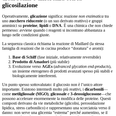
glicosilazione
Operativamente,
glicazione
significa: reazione
non enzimatica
tra
uno
zucchero riducente
(o un suo derivato reattivo) e gruppi
amminici su
proteine
,
lipidi
o
DNA
. È una chimica che non chiede
permesso: avviene quando i reagenti si incontrano abbastanza a
lungo nelle condizioni giuste.
La sequenza classica richiama la reazione di Maillard (la stessa
famiglia di reazioni che in cucina produce “doratura” e aromi):
Base di Schiff
(fase iniziale, relativamente reversibile)
Prodotto di Amadori
(più stabile)
Evoluzione verso
AGEs
(
advanced glycation end-products
),
un insieme eterogeneo di prodotti avanzati spesso più stabili e
biologicamente interferenti.
Un punto spesso sottovalutato: il glucosio non è l’unico attore
importante. Esistono intermedi molto più reattivi, i
dicarbonili
—
come
metilgliossale (MGO)
,
glicossale
e
3-deossiglucosone
—che
possono accelerare enormemente la modifica delle proteine. Questi
composti derivano da vie metaboliche (glicolisi, perossidazione
lipidica, stress carbonilico) e rappresentano una scorciatoia verso il
danno: non serve una glicemia “estrema” perché aumentino, se il