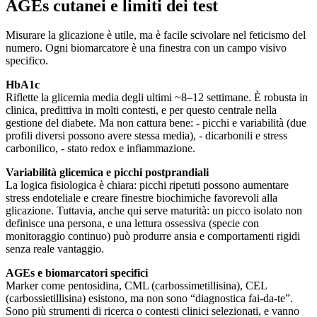
AGEs cutanei e limiti dei test
Misurare la glicazione è utile, ma è facile scivolare nel feticismo del
numero. Ogni biomarcatore è una finestra con un campo visivo
specifico.
HbA1c
Riflette la glicemia media degli ultimi ~8–12 settimane. È robusta in
clinica, predittiva in molti contesti, e per questo centrale nella
gestione del diabete. Ma non cattura bene: - picchi e variabilità (due
profili diversi possono avere stessa media), - dicarbonili e stress
carbonilico, - stato redox e infiammazione.
Variabilità glicemica e picchi postprandiali
La logica fisiologica è chiara: picchi ripetuti possono aumentare
stress endoteliale e creare finestre biochimiche favorevoli alla
glicazione. Tuttavia, anche qui serve maturità: un picco isolato non
definisce una persona, e una lettura ossessiva (specie con
monitoraggio continuo) può produrre ansia e comportamenti rigidi
senza reale vantaggio.
AGEs e biomarcatori specifici
Marker come pentosidina, CML (carbossimetillisina), CEL
(carbossietillisina) esistono, ma non sono “diagnostica fai-da-te”.
Sono più strumenti di ricerca o contesti clinici selezionati, e vanno