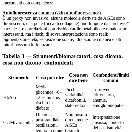
interpretati con competenza.
Autofluorescenza cutanea (skin autofluorescence)
È un proxy non invasivo: alcune molecole derivate da AGEs sono
fluorescenti, e la pelle (ricca di collagene) può fungere da “archivio”
parziale. Le correlazioni con rischio cardiometabolico e renale sono
interessanti, ma i rischi di sovrainterpretazione sono reali:
pigmentazione, età, esposizione solare, idratazione cutanea e altri
fattori possono influenzare.
Tabella 3 — Strumenti/biomarcatori: cosa dicono,
cosa non dicono, confondenti
Cosa non
Confondenti/limiti
Strumento
Cosa può dire
dice bene
comuni
Media
Picchi,
Turnover
glicemica ~8–
variabilità,
eritrocitario,
HbA1c
12 settimane,
dicarbonili,
anemie,
rischio in
stato redox
emoglobinopatie
diabete
Dinamica
Non misura
Interpretazione
postprandiale,
direttamente
CGM/variabilità
ansiosa, contesto
oscillazioni,
AGEs
dei pasti/attività
tempo in range
tissutali