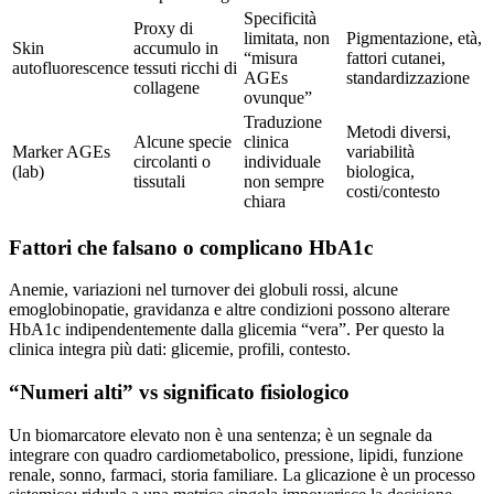
Specificità
Proxy di
limitata, non
Pigmentazione, età,
Skin
accumulo in
“misura
fattori cutanei,
autofluorescence
tessuti ricchi di
AGEs
standardizzazione
collagene
ovunque”
Traduzione
Metodi diversi,
Alcune specie
clinica
Marker AGEs
variabilità
circolanti o
individuale
(lab)
biologica,
tissutali
non sempre
costi/contesto
chiara
Fattori che falsano o complicano HbA1c
Anemie, variazioni nel turnover dei globuli rossi, alcune
emoglobinopatie, gravidanza e altre condizioni possono alterare
HbA1c indipendentemente dalla glicemia “vera”. Per questo la
clinica integra più dati: glicemie, profili, contesto.
“Numeri alti” vs significato fisiologico
Un biomarcatore elevato non è una sentenza; è un segnale da
integrare con quadro cardiometabolico, pressione, lipidi, funzione
renale, sonno, farmaci, storia familiare. La glicazione è un processo