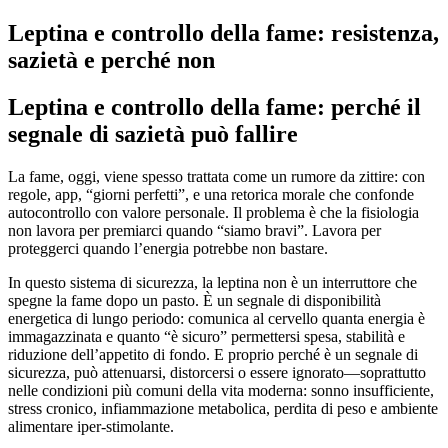
Leptina e controllo della fame: resistenza,
sazietà e perché non
Leptina e controllo della fame: perché il
segnale di sazietà può fallire
La fame, oggi, viene spesso trattata come un rumore da zittire: con
regole, app, “giorni perfetti”, e una retorica morale che confonde
autocontrollo con valore personale. Il problema è che la fisiologia
non lavora per premiarci quando “siamo bravi”. Lavora per
proteggerci quando l’energia potrebbe non bastare.
In questo sistema di sicurezza, la leptina non è un interruttore che
spegne la fame dopo un pasto. È un segnale di disponibilità
energetica di lungo periodo: comunica al cervello quanta energia è
immagazzinata e quanto “è sicuro” permettersi spesa, stabilità e
riduzione dell’appetito di fondo. E proprio perché è un segnale di
sicurezza, può attenuarsi, distorcersi o essere ignorato—soprattutto
nelle condizioni più comuni della vita moderna: sonno insufficiente,
stress cronico, infiammazione metabolica, perdita di peso e ambiente
alimentare iper-stimolante.