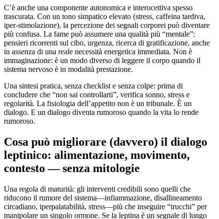
C’è anche una componente autonomica e interocettiva spesso
trascurata. Con un tono simpatico elevato (stress, caffeina tardiva,
iper-stimolazione), la percezione dei segnali corporei può diventare
più confusa. La fame può assumere una qualità più “mentale”:
pensieri ricorrenti sul cibo, urgenza, ricerca di gratificazione, anche
in assenza di una reale necessità energetica immediata. Non è
immaginazione: è un modo diverso di leggere il corpo quando il
sistema nervoso è in modalità prestazione.
Una sintesi pratica, senza checklist e senza colpe: prima di
concludere che “non sai controllarti”, verifica sonno, stress e
regolarità. La fisiologia dell’appetito non è un tribunale. È un
dialogo. E un dialogo diventa rumoroso quando la vita lo rende
rumoroso.
Cosa può migliorare (davvero) il dialogo
leptinico: alimentazione, movimento,
contesto — senza mitologie
Una regola di maturità: gli interventi credibili sono quelli che
riducono il rumore del sistema—infiammazione, disallineamento
circadiano, iperpalatabilità, stress—più che inseguire “trucchi” per
manipolare un singolo ormone. Se la leptina è un segnale di lungo