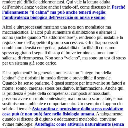
rendere più difficile addormentarsi. Qui vale la lettura adulta
dell’ambivalenza: vedere anche i trade-off, come discusso in
Perché
l’allenamento “ti calma” ma può anche tenerti sveglio:
l’ambivalenza biologica dell’esercizio su ansia e sonno
.
Alcol e ultraprocessati meritano una nota non moralistica ma
meccanicistica. L’alcol può aumentare disinibizione e alterare il
sonno (anche quando “fa addormentare”), rendendo più instabile la
regolazione dell’appetito il giorno successivo. Gli ultraprocessati
combinano densità energetica, palatabilità e facilità di consumo:
spesso aggirano i segnali di stop di breve termine e aumentano la
salienza di ricompensa. Non sono “veleno”, ma sono un test di stress
per un sistema già sotto carico.
E i supplementi? In generale, non esiste un “integratore della
leptina” che ripristini in modo diretto e prevedibile il segnale.
Quando ha senso parlarne, è quasi sempre per intervenire su fattori a
monte: sonno, carenze, stress ossidativo, infiammazione. Anche qui,
la prudenza è parte della competenza: composti antiossidanti
possono avere un ruolo contestuale, ma non sono scorciatoie, e non
sostituiscono ambiente e comportamento. Un esempio di approccio
sobrio al tema è
Astaxantina e protezione dallo stress ossidativo:
cosa può (e non può) fare nella fisiologia umana
. Analogamente,
quando si discute di digiuno e adattamenti metabolici, conviene
evitare mitologie:
Autofagia: come attivarla naturalmente (senza