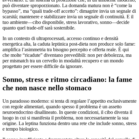
può diventare sproporzionato. La domanda matura non è “come la
bypasso”, ma “quali trade-off accetto”: dimagrire invia un segnale di
scarsità; mantenere e stabilizzare invia un segnale di continuità. E il
tuo ambiente—cibo disponibile, stress lavorativo, sonno—decide
quanto quel trade-off sarà sostenibile.
In un contesto di ultraprocessati, accesso continuo e densità
energetica alta, la caduta leptinica post-dieta non produce solo fame:
amplifica l’asimmetria tra bisogno percepito e offerta reale. È qui
che molte “ricadute” diventano prevedibili: non per debolezza, ma
per mismatch tra un cervello in modalità recupero e un mondo
progettato per essere difficile da ignorare.
Sonno, stress e ritmo circadiano: la fame
che non nasce nello stomaco
Un paradosso moderno: si tenta di regolare l’appetito esclusivamente
con regole alimentari, quando spesso il problema è un assetto
neuroendocrino disallineato. In queste condizioni, il cibo diventa il
luogo in cui si manifesta il problema, non necessariamente la sua
origine. La leptina funziona dentro una rete che include sonno, stress
e tempo biologico.