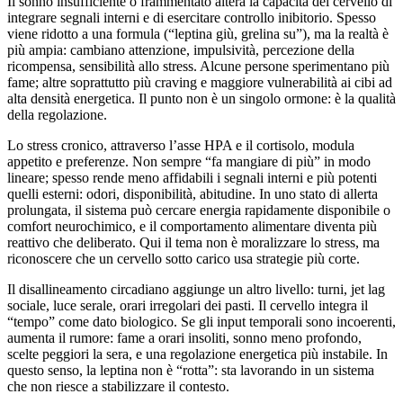
Il sonno insufficiente o frammentato altera la capacità del cervello di
integrare segnali interni e di esercitare controllo inibitorio. Spesso
viene ridotto a una formula (“leptina giù, grelina su”), ma la realtà è
più ampia: cambiano attenzione, impulsività, percezione della
ricompensa, sensibilità allo stress. Alcune persone sperimentano più
fame; altre soprattutto più craving e maggiore vulnerabilità ai cibi ad
alta densità energetica. Il punto non è un singolo ormone: è la qualità
della regolazione.
Lo stress cronico, attraverso l’asse HPA e il cortisolo, modula
appetito e preferenze. Non sempre “fa mangiare di più” in modo
lineare; spesso rende meno affidabili i segnali interni e più potenti
quelli esterni: odori, disponibilità, abitudine. In uno stato di allerta
prolungata, il sistema può cercare energia rapidamente disponibile o
comfort neurochimico, e il comportamento alimentare diventa più
reattivo che deliberato. Qui il tema non è moralizzare lo stress, ma
riconoscere che un cervello sotto carico usa strategie più corte.
Il disallineamento circadiano aggiunge un altro livello: turni, jet lag
sociale, luce serale, orari irregolari dei pasti. Il cervello integra il
“tempo” come dato biologico. Se gli input temporali sono incoerenti,
aumenta il rumore: fame a orari insoliti, sonno meno profondo,
scelte peggiori la sera, e una regolazione energetica più instabile. In
questo senso, la leptina non è “rottа”: sta lavorando in un sistema
che non riesce a stabilizzare il contesto.