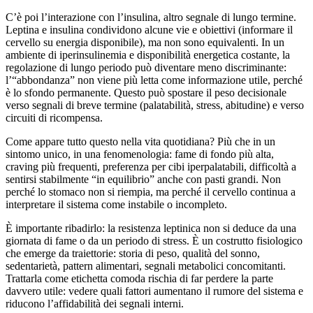
C’è poi l’interazione con l’insulina, altro segnale di lungo termine.
Leptina e insulina condividono alcune vie e obiettivi (informare il
cervello su energia disponibile), ma non sono equivalenti. In un
ambiente di iperinsulinemia e disponibilità energetica costante, la
regolazione di lungo periodo può diventare meno discriminante:
l’“abbondanza” non viene più letta come informazione utile, perché
è lo sfondo permanente. Questo può spostare il peso decisionale
verso segnali di breve termine (palatabilità, stress, abitudine) e verso
circuiti di ricompensa.
Come appare tutto questo nella vita quotidiana? Più che in un
sintomo unico, in una fenomenologia: fame di fondo più alta,
craving più frequenti, preferenza per cibi iperpalatabili, difficoltà a
sentirsi stabilmente “in equilibrio” anche con pasti grandi. Non
perché lo stomaco non si riempia, ma perché il cervello continua a
interpretare il sistema come instabile o incompleto.
È importante ribadirlo: la resistenza leptinica non si deduce da una
giornata di fame o da un periodo di stress. È un costrutto fisiologico
che emerge da traiettorie: storia di peso, qualità del sonno,
sedentarietà, pattern alimentari, segnali metabolici concomitanti.
Trattarla come etichetta comoda rischia di far perdere la parte
davvero utile: vedere quali fattori aumentano il rumore del sistema e
riducono l’affidabilità dei segnali interni.