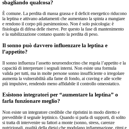
sbagliando qualcosa?
È comune. La perdita di massa grassa e il deficit energetico riducono
la leptina e attivano adattamenti che aumentano la spinta a mangiare
e rendono il corpo più parsimonioso. Non è solo psicologia: è
fisiologia di difesa delle riserve. Per questo la fase di mantenimento
e la stabilizzazione contano quanto la perdita di peso.
Il sonno può davvero influenzare la leptina e
l’appetito?
Il sonno influenza l’assetto neuroendocrino che regola l’appetito e la
capacità di interpretare i segnali interni. Non esiste una formula
valida per tutti, ma in molte persone sonno insufficiente o irregolare
aumenta la vulnerabilità alla fame di fondo, ai craving e alle scelte
più impulsive, rendendo meno affidabile il controllo omeostatico.
Esistono integratori per “aumentare la leptina” o
farla funzionare meglio?
Non esiste un integratore credibile che ripristini in modo diretto e
prevedibile il segnale leptinico. Quando si parla di supporti, di solito
si tratta di intervenire su fattori a monte (sonno, stress, carenze
nutrizionali, qualità della dieta) che modulano infiammazione, ritmi e