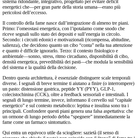
sistema ridondante, integrativo, progettato per evitare deficit
energetici che—per gran parte della storia umana—erano più
pericolosi dell’eccesso.
Il controllo della fame nasce dall’integrazione di almeno tre piani.
Primo: l’omeostasi energetica, con l’ipotalamo come snodo che
riceve segnali sullo stato dei depositi e sull’energia in circolo.
Secondo: i circuiti edonici e motivazionali (ricompensa, abitudine,
salienza), che decidono quanto un cibo “conta” nella tua attenzione
e quanto è difficile ignorarlo. Terzo: il contesto fisiologico e
ambientale—sonno, stress, ritmo circadiano, disponibilità di cibo,
densità energetica, prevedibilità dei pasti—che modula la sensibilità
del sistema e la qualità della decisione.
Dentro questa architettura, è essenziale distinguere scale temporali
diverse. I segnali di breve termine ti aiutano a finire (o interrompere)
un pasto: distensione gastrica, peptide YY (PYY), GLP-1,
colecistochinina (CCK), oltre a feedback sensoriali e intestinali. I
segnali di lungo termine, invece, informano il cervello sul “capitale
energetico” e sul contesto metabolico: leptina e insulina sono tra i
principali. Confondere questi piani genera una falsa aspettativa: che
un ormone di lungo periodo debba “spegnere” immediatamente la
fame come un farmaco sintomatico.
Qui entra un equivoco utile da sciogliere: sazietà (il senso di