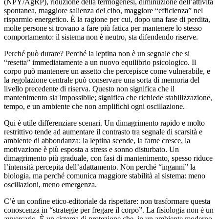
(NPY/AgRP), riduzione della termogenesi, diminuzione dell’attività
spontanea, maggiore salienza del cibo, maggiore “efficienza” nel
risparmio energetico. È la ragione per cui, dopo una fase di perdita,
molte persone si trovano a fare più fatica per mantenere lo stesso
comportamento: il sistema non è neutro, sta difendendo riserve.
Perché può durare? Perché la leptina non è un segnale che si
“resetta” immediatamente a un nuovo equilibrio psicologico. Il
corpo può mantenere un assetto che percepisce come vulnerabile, e
la regolazione centrale può conservare una sorta di memoria del
livello precedente di riserva. Questo non significa che il
mantenimento sia impossibile; significa che richiede stabilizzazione,
tempo, e un ambiente che non amplifichi ogni oscillazione.
Qui è utile differenziare scenari. Un dimagrimento rapido e molto
restrittivo tende ad aumentare il contrasto tra segnale di scarsità e
ambiente di abbondanza: la leptina scende, la fame cresce, la
motivazione è più esposta a stress e sonno disturbato. Un
dimagrimento più graduale, con fasi di mantenimento, spesso riduce
l’intensità percepita dell’adattamento. Non perché “inganni” la
biologia, ma perché comunica maggiore stabilità al sistema: meno
oscillazioni, meno emergenza.
C’è un confine etico-editoriale da rispettare: non trasformare questa
conoscenza in “strategie per fregare il corpo”. La fisiologia non è un
avversario. È un sistema di protezione che, in un ambiente moderno,