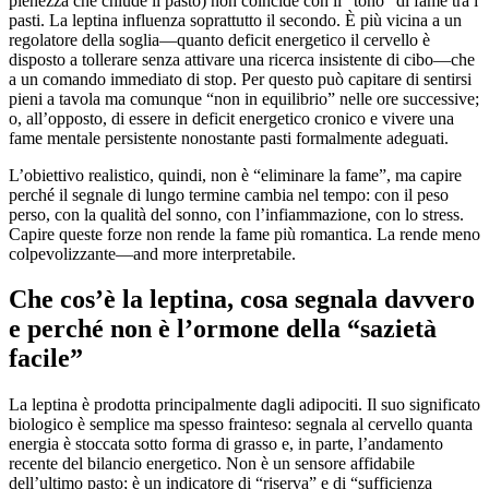
pienezza che chiude il pasto) non coincide con il “tono” di fame tra i
pasti. La leptina influenza soprattutto il secondo. È più vicina a un
regolatore della soglia—quanto deficit energetico il cervello è
disposto a tollerare senza attivare una ricerca insistente di cibo—che
a un comando immediato di stop. Per questo può capitare di sentirsi
pieni a tavola ma comunque “non in equilibrio” nelle ore successive;
o, all’opposto, di essere in deficit energetico cronico e vivere una
fame mentale persistente nonostante pasti formalmente adeguati.
L’obiettivo realistico, quindi, non è “eliminare la fame”, ma capire
perché il segnale di lungo termine cambia nel tempo: con il peso
perso, con la qualità del sonno, con l’infiammazione, con lo stress.
Capire queste forze non rende la fame più romantica. La rende meno
colpevolizzante—and more interpretabile.
Che cos’è la leptina, cosa segnala davvero
e perché non è l’ormone della “sazietà
facile”
La leptina è prodotta principalmente dagli adipociti. Il suo significato
biologico è semplice ma spesso frainteso: segnala al cervello quanta
energia è stoccata sotto forma di grasso e, in parte, l’andamento
recente del bilancio energetico. Non è un sensore affidabile
dell’ultimo pasto; è un indicatore di “riserva” e di “sufficienza