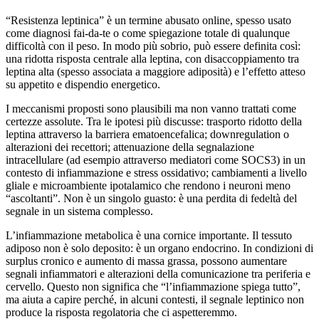
“Resistenza leptinica” è un termine abusato online, spesso usato
come diagnosi fai-da-te o come spiegazione totale di qualunque
difficoltà con il peso. In modo più sobrio, può essere definita così:
una ridotta risposta centrale alla leptina, con disaccoppiamento tra
leptina alta (spesso associata a maggiore adiposità) e l’effetto atteso
su appetito e dispendio energetico.
I meccanismi proposti sono plausibili ma non vanno trattati come
certezze assolute. Tra le ipotesi più discusse: trasporto ridotto della
leptina attraverso la barriera ematoencefalica; downregulation o
alterazioni dei recettori; attenuazione della segnalazione
intracellulare (ad esempio attraverso mediatori come SOCS3) in un
contesto di infiammazione e stress ossidativo; cambiamenti a livello
gliale e microambiente ipotalamico che rendono i neuroni meno
“ascoltanti”. Non è un singolo guasto: è una perdita di fedeltà del
segnale in un sistema complesso.
L’infiammazione metabolica è una cornice importante. Il tessuto
adiposo non è solo deposito: è un organo endocrino. In condizioni di
surplus cronico e aumento di massa grassa, possono aumentare
segnali infiammatori e alterazioni della comunicazione tra periferia e
cervello. Questo non significa che “l’infiammazione spiega tutto”,
ma aiuta a capire perché, in alcuni contesti, il segnale leptinico non
produce la risposta regolatoria che ci aspetteremmo.