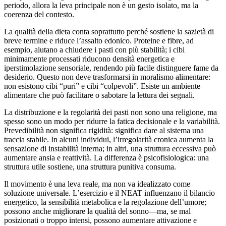
periodo, allora la leva principale non è un gesto isolato, ma la
coerenza del contesto.
La qualità della dieta conta soprattutto perché sostiene la sazietà di
breve termine e riduce l’assalto edonico. Proteine e fibre, ad
esempio, aiutano a chiudere i pasti con più stabilità; i cibi
minimamente processati riducono densità energetica e
iperstimolazione sensoriale, rendendo più facile distinguere fame da
desiderio. Questo non deve trasformarsi in moralismo alimentare:
non esistono cibi “puri” e cibi “colpevoli”. Esiste un ambiente
alimentare che può facilitare o sabotare la lettura dei segnali.
La distribuzione e la regolarità dei pasti non sono una religione, ma
spesso sono un modo per ridurre la fatica decisionale e la variabilità.
Prevedibilità non significa rigidità: significa dare al sistema una
traccia stabile. In alcuni individui, l’irregolarità cronica aumenta la
sensazione di instabilità interna; in altri, una struttura eccessiva può
aumentare ansia e reattività. La differenza è psicofisiologica: una
struttura utile sostiene, una struttura punitiva consuma.
Il movimento è una leva reale, ma non va idealizzato come
soluzione universale. L’esercizio e il NEAT influenzano il bilancio
energetico, la sensibilità metabolica e la regolazione dell’umore;
possono anche migliorare la qualità del sonno—ma, se mal
posizionati o troppo intensi, possono aumentare attivazione e