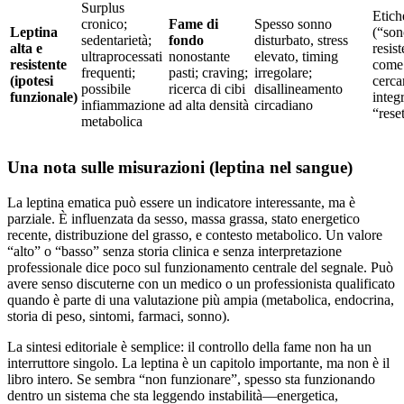
Surplus
Etiche
cronico;
Fame di
Spesso sonno
Leptina
(“son
sedentarietà;
fondo
disturbato, stress
alta e
resist
ultraprocessati
nonostante
elevato, timing
resistente
come 
frequenti;
pasti; craving;
irregolare;
(ipotesi
cerca
possibile
ricerca di cibi
disallineamento
funzionale)
integ
infiammazione
ad alta densità
circadiano
“rese
metabolica
Una nota sulle misurazioni (leptina nel sangue)
La leptina ematica può essere un indicatore interessante, ma è
parziale. È influenzata da sesso, massa grassa, stato energetico
recente, distribuzione del grasso, e contesto metabolico. Un valore
“alto” o “basso” senza storia clinica e senza interpretazione
professionale dice poco sul funzionamento centrale del segnale. Può
avere senso discuterne con un medico o un professionista qualificato
quando è parte di una valutazione più ampia (metabolica, endocrina,
storia di peso, sintomi, farmaci, sonno).
La sintesi editoriale è semplice: il controllo della fame non ha un
interruttore singolo. La leptina è un capitolo importante, ma non è il
libro intero. Se sembra “non funzionare”, spesso sta funzionando
dentro un sistema che sta leggendo instabilità—energetica,