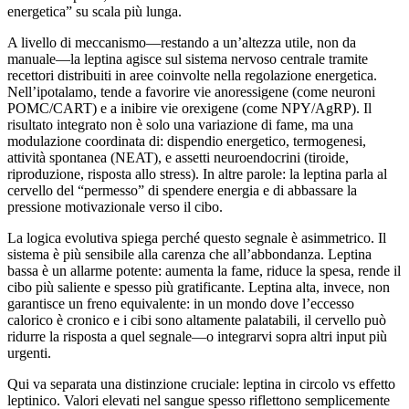
energetica” su scala più lunga.
A livello di meccanismo—restando a un’altezza utile, non da
manuale—la leptina agisce sul sistema nervoso centrale tramite
recettori distribuiti in aree coinvolte nella regolazione energetica.
Nell’ipotalamo, tende a favorire vie anoressigene (come neuroni
POMC/CART) e a inibire vie orexigene (come NPY/AgRP). Il
risultato integrato non è solo una variazione di fame, ma una
modulazione coordinata di: dispendio energetico, termogenesi,
attività spontanea (NEAT), e assetti neuroendocrini (tiroide,
riproduzione, risposta allo stress). In altre parole: la leptina parla al
cervello del “permesso” di spendere energia e di abbassare la
pressione motivazionale verso il cibo.
La logica evolutiva spiega perché questo segnale è asimmetrico. Il
sistema è più sensibile alla carenza che all’abbondanza. Leptina
bassa è un allarme potente: aumenta la fame, riduce la spesa, rende il
cibo più saliente e spesso più gratificante. Leptina alta, invece, non
garantisce un freno equivalente: in un mondo dove l’eccesso
calorico è cronico e i cibi sono altamente palatabili, il cervello può
ridurre la risposta a quel segnale—o integrarvi sopra altri input più
urgenti.
Qui va separata una distinzione cruciale: leptina in circolo vs effetto
leptinico. Valori elevati nel sangue spesso riflettono semplicemente