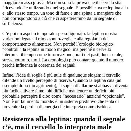
maggiore massa grassa. Ma non sono la prova che il cervello stia
“ricevendo” e utilizzando quel segnale. È possibile avere leptina alta
e, allo stesso tempo, un tono di fame e una spinta a mangiare che
non corrispondono a ciò che ci aspetteremmo da un segnale di
sufficienza.
C’è poi un aspetto temporale spesso ignorato: la leptina mostra
variazioni legate al ritmo sonno-veglia e alla regolarità del
comportamento alimentare. Non perché l’orologio biologico
“controlli” la leptina in modo magico, ma perché il cervello
interpreta il tempo come informazione: orari dei pasti, luce serale,
stress notturno, turni. La cronologia può contare quanto il numero,
perché influenza la coerenza dei segnali.
Infine, l’idea di soglia è più utile di qualunque slogan: il cervello
difende un livello percepito di riserva. Quando la leptina cala (ad
esempio dopo dimagrimento), la soglia di allarme si abbassa: diventa
più facile attivare fame, più difficile mantenere un deficit, più
probabile percepire il cibo come “necessario” anziché “opzionale”.
Non è un fallimento morale: è un sistema predittivo che tenta di
prevenire la perdita di energia che interpreta come rischiosa.
Resistenza alla leptina: quando il segnale
c’è, ma il cervello lo interpreta male