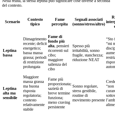
Nella realtà, la stessa leptina può significare cose diverse a seconda
del contesto.
R
Contesto
Fame
Segnali associati
Scenario
inter
tipico
percepita
(sonno/stress/altro)
Fame di
Dimagrimento
“Sto 
fondo più
recente; deficit
“mi 
alta
, pensieri
Spesso più
energetico;
disci
Leptina
ricorrenti sul
irritabilità, sonno
bassa massa
aume
bassa
cibo;
fragile, stanchezza;
grassa; periodi
restr
maggiore
riduzione NEAT
di restrizione
rispo
salienza del
prolungata
autom
cibo
Maggiore
Fame più
massa grassa
Crede
proporzionata;
ma buona
Sonno regolare,
“non 
Leptina
sazietà di
risposta
stress gestibile,
curar
alta ma
breve termine
regolatoria;
routine di
sotto
sensibile
funziona;
contesto
movimento presente
l’amb
meno craving
relativamente
alime
persistente
stabile