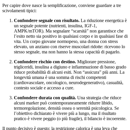
Per capire dove nasce la semplificazione, conviene guardare a tre
scivolamenti tipici:
Confondere segnale con risultato.
La riduzione energetica è
un segnale potente (nutrienti, insulina, IGF-1,
AMPK/mTOR). Ma segnalare “scarsità” non garantisce che
l’esito netto sia positivo in qualsiasi corpo e in qualsiasi fase di
vita. Un corpo giovane normopeso, una donna con stress
elevato, un anziano con riserve muscolari ridotte: ricevono lo
stesso segnale, ma non hanno la stessa capacità di pagarlo.
Confondere rischio con destino.
Migliorare pressione,
trigliceridi, insulina a digiuno e infiammazione di basso grado
riduce probabilità di alcuni esiti. Non “assicura” più anni. La
longevità umana è una somma di rischi competenti
(cardiovascolare, oncologico, neurodegenerativo), casualità,
contesto sociale e accesso a cure.
Confondere durata con qualità.
Una strategia che riduce
alcuni marker può contemporaneamente ridurre libido,
termoregolazione, densità ossea o serenità psicologica. Se
l’obiettivo dichiarato è vivere più a lungo, ma il risultato
pratico è vivere peggio (o più fragile), il bilancio è incoerente.
Il punto decisivo è questo: la restrizione calorica è una leva che