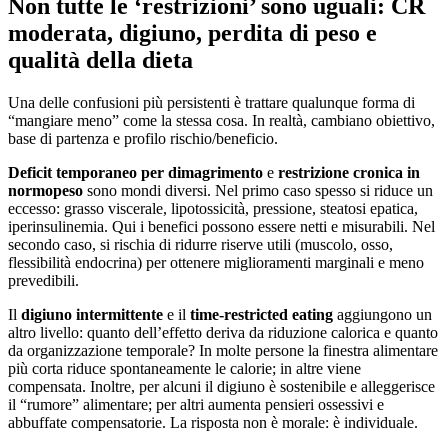
Non tutte le ‘restrizioni’ sono uguali: CR
moderata, digiuno, perdita di peso e
qualità della dieta
Una delle confusioni più persistenti è trattare qualunque forma di
“mangiare meno” come la stessa cosa. In realtà, cambiano obiettivo,
base di partenza e profilo rischio/beneficio.
Deficit temporaneo per dimagrimento
e
restrizione cronica in
normopeso
sono mondi diversi. Nel primo caso spesso si riduce un
eccesso: grasso viscerale, lipotossicità, pressione, steatosi epatica,
iperinsulinemia. Qui i benefici possono essere netti e misurabili. Nel
secondo caso, si rischia di ridurre riserve utili (muscolo, osso,
flessibilità endocrina) per ottenere miglioramenti marginali e meno
prevedibili.
Il
digiuno intermittente
e il
time-restricted eating
aggiungono un
altro livello: quanto dell’effetto deriva da riduzione calorica e quanto
da organizzazione temporale? In molte persone la finestra alimentare
più corta riduce spontaneamente le calorie; in altre viene
compensata. Inoltre, per alcuni il digiuno è sostenibile e alleggerisce
il “rumore” alimentare; per altri aumenta pensieri ossessivi e
abbuffate compensatorie. La risposta non è morale: è individuale.