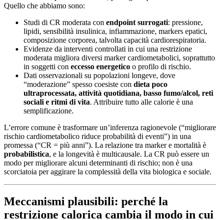
Quello che abbiamo sono:
Studi di CR moderata con
endpoint surrogati
: pressione,
lipidi, sensibilità insulinica, infiammazione, markers epatici,
composizione corporea, talvolta capacità cardiorespiratoria.
Evidenze da interventi controllati in cui una restrizione
moderata migliora diversi marker cardiometabolici, soprattutto
in soggetti con
eccesso energetico
o profilo di rischio.
Dati osservazionali su popolazioni longeve, dove
“moderazione” spesso coesiste con
dieta poco
ultraprocessata, attività quotidiana, basso fumo/alcol, reti
sociali e ritmi di vita
. Attribuire tutto alle calorie è una
semplificazione.
L’errore comune è trasformare un’inferenza ragionevole (“migliorare
rischio cardiometabolico riduce probabilità di eventi”) in una
promessa (“CR = più anni”). La relazione tra marker e mortalità è
probabilistica
, e la longevità è multicausale. La CR può essere un
modo per migliorare alcuni determinanti di rischio; non è una
scorciatoia per aggirare la complessità della vita biologica e sociale.
Meccanismi plausibili: perché la
restrizione calorica cambia il modo in cui