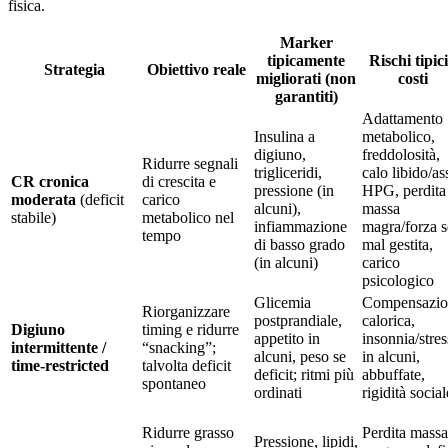
fisica.
Marker
tipicamente
Rischi tipici
Strategia
Obiettivo reale
migliorati (non
costi
garantiti)
Adattamento
Insulina a
metabolico,
digiuno,
freddolosità,
Ridurre segnali
trigliceridi,
calo libido/as
CR cronica
di crescita e
pressione (in
HPG, perdita
moderata
(deficit
carico
alcuni),
massa
stabile)
metabolico nel
infiammazione
magra/forza s
tempo
di basso grado
mal gestita,
(in alcuni)
carico
psicologico
Glicemia
Compensazio
Riorganizzare
postprandiale,
calorica,
Digiuno
timing e ridurre
appetito in
insonnia/stres
intermittente /
“snacking”;
alcuni, peso se
in alcuni,
time-restricted
talvolta deficit
deficit; ritmi più
abbuffate,
spontaneo
ordinati
rigidità social
Ridurre grasso
Perdita massa
Pressione, lipidi,