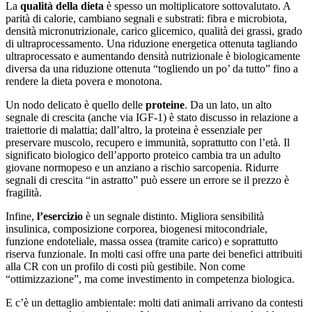
La
qualità della dieta
è spesso un moltiplicatore sottovalutato. A
parità di calorie, cambiano segnali e substrati: fibra e microbiota,
densità micronutrizionale, carico glicemico, qualità dei grassi, grado
di ultraprocessamento. Una riduzione energetica ottenuta tagliando
ultraprocessato e aumentando densità nutrizionale è biologicamente
diversa da una riduzione ottenuta “togliendo un po’ da tutto” fino a
rendere la dieta povera e monotona.
Un nodo delicato è quello delle
proteine
. Da un lato, un alto
segnale di crescita (anche via IGF-1) è stato discusso in relazione a
traiettorie di malattia; dall’altro, la proteina è essenziale per
preservare muscolo, recupero e immunità, soprattutto con l’età. Il
significato biologico dell’apporto proteico cambia tra un adulto
giovane normopeso e un anziano a rischio sarcopenia. Ridurre
segnali di crescita “in astratto” può essere un errore se il prezzo è
fragilità.
Infine,
l’esercizio
è un segnale distinto. Migliora sensibilità
insulinica, composizione corporea, biogenesi mitocondriale,
funzione endoteliale, massa ossea (tramite carico) e soprattutto
riserva funzionale. In molti casi offre una parte dei benefici attribuiti
alla CR con un profilo di costi più gestibile. Non come
“ottimizzazione”, ma come investimento in competenza biologica.
E c’è un dettaglio ambientale: molti dati animali arrivano da contesti