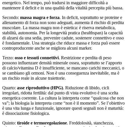
energetico. Nel tempo, può tradursi in maggiore difficoltà a
mantenere il deficit e in una qualità della vitalità percepita più bassa.
Secondo:
massa magra e forza
. In deficit, soprattutto se proteine e
allenamento di forza non sono adeguati, aumenta il rischio di perdita
muscolare. La massa magra non è estetica: è riserva metabolica,
stabilità, autonomia. Per la longevità pratica (healthspan) la capacità
di alzarsi da una sedia, prevenire cadute, sostenere connettivo e osso
è fondamentale. Una strategia che riduce massa e forza può essere
controproducente anche se migliora alcuni marker.
Terzo:
osso e tessuti connettivi
. Restrizione e perdita di peso
possono influenzare densità minerale ossea, soprattutto se l’apporto
di calcio/vitamina D è insufficiente, se mancano carichi meccanici, o
se cambiano gli ormoni. Non è una conseguenza inevitabile, ma è
un rischio reale in alcune traiettorie.
Quarto:
asse riproduttivo (HPG)
. Riduzione di libido, cicli
irregolari, ridotta fertilità: dal punto di vista evolutivo è una scelta
energetica coerente. La cultura la interpreta come “qualcosa che non
va”; la biologia la interpreta come “non è il momento”. Se l’obiettivo
è una vita lunga e funzionale, ignorare questi segnali non è maturità:
è dissociazione fisiologica.
Quinto:
tiroide e termoregolazione
. Freddolosità, stanchezza,