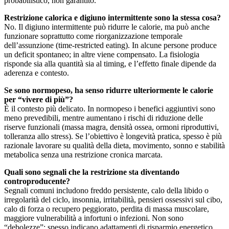
probabilistico, non garantito.
Restrizione calorica e digiuno intermittente sono la stessa cosa?
No. Il digiuno intermittente può ridurre le calorie, ma può anche
funzionare soprattutto come riorganizzazione temporale
dell’assunzione (time-restricted eating). In alcune persone produce
un deficit spontaneo; in altre viene compensato. La fisiologia
risponde sia alla quantità sia al timing, e l’effetto finale dipende da
aderenza e contesto.
Se sono normopeso, ha senso ridurre ulteriormente le calorie
per “vivere di più”?
È il contesto più delicato. In normopeso i benefici aggiuntivi sono
meno prevedibili, mentre aumentano i rischi di riduzione delle
riserve funzionali (massa magra, densità ossea, ormoni riproduttivi,
tolleranza allo stress). Se l’obiettivo è longevità pratica, spesso è più
razionale lavorare su qualità della dieta, movimento, sonno e stabilità
metabolica senza una restrizione cronica marcata.
Quali sono segnali che la restrizione sta diventando
controproducente?
Segnali comuni includono freddo persistente, calo della libido o
irregolarità del ciclo, insonnia, irritabilità, pensieri ossessivi sul cibo,
calo di forza o recupero peggiorato, perdita di massa muscolare,
maggiore vulnerabilità a infortuni o infezioni. Non sono
“debolezze”: spesso indicano adattamenti di risparmio energetico.