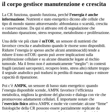
il corpo gestisce manutenzione e crescita
La CR funziona, quando funziona, perché
l’energia è anche
informazione
. Nutrienti e stato energetico dicono alle cellule che
tipo di mondo stanno attraversando: abbondanza o scarsità, crescita
o conservazione. Da qui si attivano reti di segnalazione che
modulano riparazione, stress response, metabolismo e proliferazione.
Una delle vie più citate è
mTOR
, un sensore di nutrienti che
favorisce crescita e anabolismo quando le risorse sono disponibili.
Ridurre l’energia (e spesso anche alcuni amminoacidi) tende a
ridurre il tono mTOR: questo può avere implicazioni sulla
proliferazione cellulare e su alcune dinamiche legate al rischio
tumorale. Ma il freno non è automaticamente “meglio”: in contesti
fragili (anziani sarcopenici, recupero lento, stress alto) ridurre troppo
il segnale anabolico può tradursi in perdita di massa magra e minore
capacità di riparazione.
Poi c’è
AMPK
, un sensore di basso stato energetico: quando
l’energia disponibile scende, AMPK favorisce l’efficienza
metabolica, migliora la gestione del glucosio e dialoga con vie che
promuovono adattamenti cellulari. È importante notare che
l’
esercizio fisico
attiva AMPK e molte vie correlate: alcune “firme”
fisiologiche della CR possono essere parzialmente replicate da