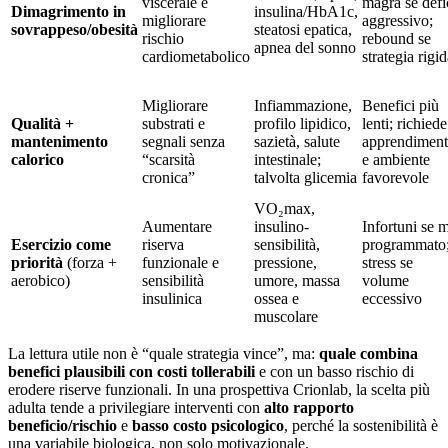
viscerale e
magra se defi
Dimagrimento in
insulina/HbA1c,
migliorare
aggressivo;
sovrappeso/obesità
steatosi epatica,
rischio
rebound se
apnea del sonno
cardiometabolico
strategia rigi
Migliorare
Infiammazione,
Benefici più
Qualità +
substrati e
profilo lipidico,
lenti; richiede
mantenimento
segnali senza
sazietà, salute
apprendimen
calorico
“scarsità
intestinale;
e ambiente
cronica”
talvolta glicemia
favorevole
VO₂max,
Aumentare
insulino-
Infortuni se 
Esercizio come
riserva
sensibilità,
programmato
priorità
(forza +
funzionale e
pressione,
stress se
aerobico)
sensibilità
umore, massa
volume
insulinica
ossea e
eccessivo
muscolare
La lettura utile non è “quale strategia vince”, ma:
quale combina
benefici plausibili con costi tollerabili
e con un basso rischio di
erodere riserve funzionali. In una prospettiva Crionlab, la scelta più
adulta tende a privilegiare interventi con
alto rapporto
beneficio/rischio
e
basso costo psicologico
, perché la sostenibilità è
una variabile biologica, non solo motivazionale.