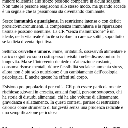
minore tolleranza allo sforzo possono comparire in alcuni soggetti.
Non tutte le persone reagiscono allo stesso modo, ma quando accade
è un segnale che la parsimonia sta diventando dominante.
Sesto:
immunità e guarigione
. In restrizione intensa o con deficit
proteico/micronutrienti, la competenza immunitaria e la riparazione
tissutale possono risentirne. La CR “senza malnutrizione” è un
ideale; nella vita reale è facile scivolare in carenze sottili, soprattutto
se la dieta diventa ripetitiva.
Settimo:
cervello e umore
. Fame, irritabilità, ossessività alimentare e
carico cognitivo sono costi spesso invisibili nelle discussioni sulla
longevità. Ma se l’intervento richiede un’attenzione costante,
consuma risorse mentali, riduce flessibilità sociale e aumenta stress,
allora non è più solo nutrizione: è un cambiamento dell’ecologia
psicologica. E anche questo ha effetti sul corpo.
Esistono poi popolazioni per cui la CR può essere particolarmente
rischiosa: giovani in crescita, anziani fragili, persone sottopeso, chi
ha storia di disturbi alimentari, chi ha alto volume di allenamento,
gravidanza e allattamento. In questi contesti, parlare di restrizione
calorica come strumento di longevità senza una prudenza radicale è
una semplificazione pericolosa.