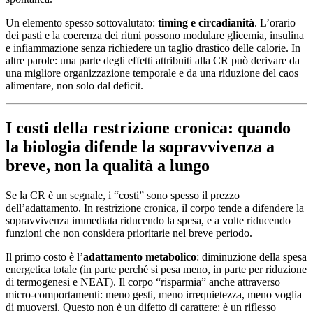
Un elemento spesso sottovalutato:
timing e circadianità
. L’orario
dei pasti e la coerenza dei ritmi possono modulare glicemia, insulina
e infiammazione senza richiedere un taglio drastico delle calorie. In
altre parole: una parte degli effetti attribuiti alla CR può derivare da
una migliore organizzazione temporale e da una riduzione del caos
alimentare, non solo dal deficit.
I costi della restrizione cronica: quando
la biologia difende la sopravvivenza a
breve, non la qualità a lungo
Se la CR è un segnale, i “costi” sono spesso il prezzo
dell’adattamento. In restrizione cronica, il corpo tende a difendere la
sopravvivenza immediata riducendo la spesa, e a volte riducendo
funzioni che non considera prioritarie nel breve periodo.
Il primo costo è l’
adattamento metabolico
: diminuzione della spesa
energetica totale (in parte perché si pesa meno, in parte per riduzione
di termogenesi e NEAT). Il corpo “risparmia” anche attraverso
micro-comportamenti: meno gesti, meno irrequietezza, meno voglia
di muoversi. Questo non è un difetto di carattere: è un riflesso