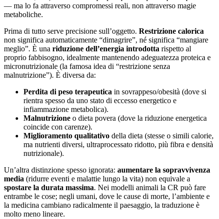
— ma lo fa attraverso compromessi reali, non attraverso magie
metaboliche.
Prima di tutto serve precisione sull’oggetto.
Restrizione calorica
non significa automaticamente “dimagrire”, né significa “mangiare
meglio”. È una
riduzione dell’energia introdotta
rispetto al
proprio fabbisogno, idealmente mantenendo adeguatezza proteica e
micronutrizionale (la famosa idea di “restrizione senza
malnutrizione”). È diversa da:
Perdita di peso terapeutica
in sovrappeso/obesità (dove si
rientra spesso da uno stato di eccesso energetico e
infiammazione metabolica).
Malnutrizione
o dieta povera (dove la riduzione energetica
coincide con carenze).
Miglioramento qualitativo
della dieta (stesse o simili calorie,
ma nutrienti diversi, ultraprocessato ridotto, più fibra e densità
nutrizionale).
Un’altra distinzione spesso ignorata:
aumentare la sopravvivenza
media
(ridurre eventi e malattie lungo la vita) non equivale a
spostare la durata massima
. Nei modelli animali la CR può fare
entrambe le cose; negli umani, dove le cause di morte, l’ambiente e
la medicina cambiano radicalmente il paesaggio, la traduzione è
molto meno lineare.