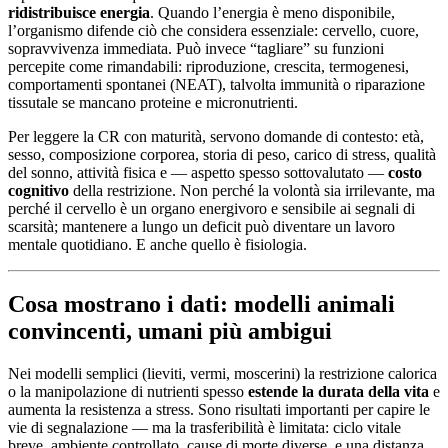
ridistribuisce energia
. Quando l’energia è meno disponibile,
l’organismo difende ciò che considera essenziale: cervello, cuore,
sopravvivenza immediata. Può invece “tagliare” su funzioni
percepite come rimandabili: riproduzione, crescita, termogenesi,
comportamenti spontanei (NEAT), talvolta immunità o riparazione
tissutale se mancano proteine e micronutrienti.
Per leggere la CR con maturità, servono domande di contesto: età,
sesso, composizione corporea, storia di peso, carico di stress, qualità
del sonno, attività fisica e — aspetto spesso sottovalutato —
costo
cognitivo
della restrizione. Non perché la volontà sia irrilevante, ma
perché il cervello è un organo energivoro e sensibile ai segnali di
scarsità; mantenere a lungo un deficit può diventare un lavoro
mentale quotidiano. E anche quello è fisiologia.
Cosa mostrano i dati: modelli animali
convincenti, umani più ambigui
Nei modelli semplici (lieviti, vermi, moscerini) la restrizione calorica
o la manipolazione di nutrienti spesso
estende la durata della vita
e
aumenta la resistenza a stress. Sono risultati importanti per capire le
vie di segnalazione — ma la trasferibilità è limitata: ciclo vitale
breve, ambiente controllato, cause di morte diverse, e una distanza