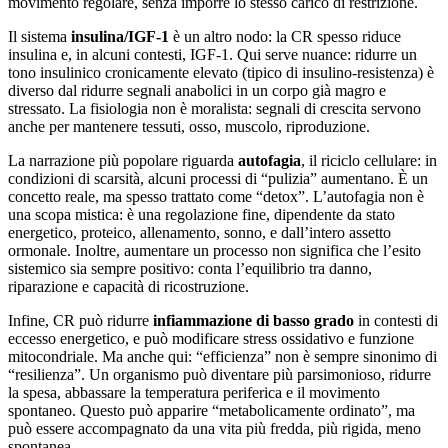
movimento regolare, senza imporre lo stesso carico di restrizione.
Il sistema
insulina/IGF-1
è un altro nodo: la CR spesso riduce
insulina e, in alcuni contesti, IGF-1. Qui serve nuance: ridurre un
tono insulinico cronicamente elevato (tipico di insulino-resistenza) è
diverso dal ridurre segnali anabolici in un corpo già magro e
stressato. La fisiologia non è moralista: segnali di crescita servono
anche per mantenere tessuti, osso, muscolo, riproduzione.
La narrazione più popolare riguarda
autofagia
, il riciclo cellulare: in
condizioni di scarsità, alcuni processi di “pulizia” aumentano. È un
concetto reale, ma spesso trattato come “detox”. L’autofagia non è
una scopa mistica: è una regolazione fine, dipendente da stato
energetico, proteico, allenamento, sonno, e dall’intero assetto
ormonale. Inoltre, aumentare un processo non significa che l’esito
sistemico sia sempre positivo: conta l’equilibrio tra danno,
riparazione e capacità di ricostruzione.
Infine, CR può ridurre
infiammazione di basso grado
in contesti di
eccesso energetico, e può modificare stress ossidativo e funzione
mitocondriale. Ma anche qui: “efficienza” non è sempre sinonimo di
“resilienza”. Un organismo può diventare più parsimonioso, ridurre
la spesa, abbassare la temperatura periferica e il movimento
spontaneo. Questo può apparire “metabolicamente ordinato”, ma
può essere accompagnato da una vita più fredda, più rigida, meno
spontanea.