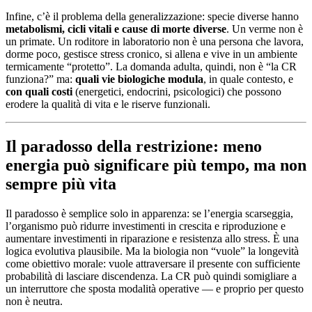
Infine, c’è il problema della generalizzazione: specie diverse hanno
metabolismi, cicli vitali e cause di morte diverse
. Un verme non è
un primate. Un roditore in laboratorio non è una persona che lavora,
dorme poco, gestisce stress cronico, si allena e vive in un ambiente
termicamente “protetto”. La domanda adulta, quindi, non è “la CR
funziona?” ma:
quali vie biologiche modula
, in quale contesto, e
con quali costi
(energetici, endocrini, psicologici) che possono
erodere la qualità di vita e le riserve funzionali.
Il paradosso della restrizione: meno
energia può significare più tempo, ma non
sempre più vita
Il paradosso è semplice solo in apparenza: se l’energia scarseggia,
l’organismo può ridurre investimenti in crescita e riproduzione e
aumentare investimenti in riparazione e resistenza allo stress. È una
logica evolutiva plausibile. Ma la biologia non “vuole” la longevità
come obiettivo morale: vuole attraversare il presente con sufficiente
probabilità di lasciare discendenza. La CR può quindi somigliare a
un interruttore che sposta modalità operative — e proprio per questo
non è neutra.