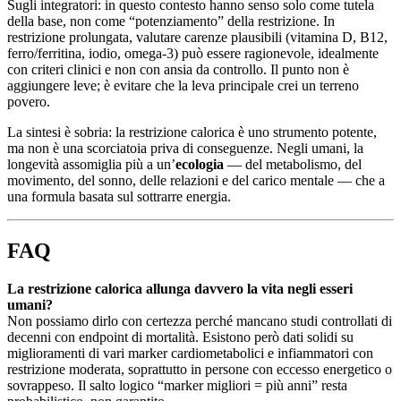
Sugli integratori: in questo contesto hanno senso solo come tutela
della base, non come “potenziamento” della restrizione. In
restrizione prolungata, valutare carenze plausibili (vitamina D, B12,
ferro/ferritina, iodio, omega‑3) può essere ragionevole, idealmente
con criteri clinici e non con ansia da controllo. Il punto non è
aggiungere leve; è evitare che la leva principale crei un terreno
povero.
La sintesi è sobria: la restrizione calorica è uno strumento potente,
ma non è una scorciatoia priva di conseguenze. Negli umani, la
longevità assomiglia più a un’
ecologia
— del metabolismo, del
movimento, del sonno, delle relazioni e del carico mentale — che a
una formula basata sul sottrarre energia.
FAQ
La restrizione calorica allunga davvero la vita negli esseri
umani?
Non possiamo dirlo con certezza perché mancano studi controllati di
decenni con endpoint di mortalità. Esistono però dati solidi su
miglioramenti di vari marker cardiometabolici e infiammatori con
restrizione moderata, soprattutto in persone con eccesso energetico o
sovrappeso. Il salto logico “marker migliori = più anni” resta