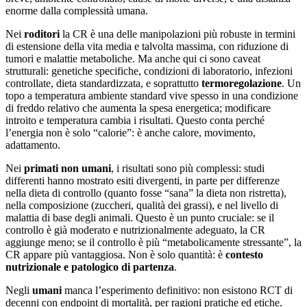
enorme dalla complessità umana.
Nei
roditori
la CR è una delle manipolazioni più robuste in termini
di estensione della vita media e talvolta massima, con riduzione di
tumori e malattie metaboliche. Ma anche qui ci sono caveat
strutturali: genetiche specifiche, condizioni di laboratorio, infezioni
controllate, dieta standardizzata, e soprattutto
termoregolazione
. Un
topo a temperatura ambiente standard vive spesso in una condizione
di freddo relativo che aumenta la spesa energetica; modificare
introito e temperatura cambia i risultati. Questo conta perché
l’energia non è solo “calorie”: è anche calore, movimento,
adattamento.
Nei
primati non umani
, i risultati sono più complessi: studi
differenti hanno mostrato esiti divergenti, in parte per differenze
nella dieta di controllo (quanto fosse “sana” la dieta non ristretta),
nella composizione (zuccheri, qualità dei grassi), e nel livello di
malattia di base degli animali. Questo è un punto cruciale: se il
controllo è già moderato e nutrizionalmente adeguato, la CR
aggiunge meno; se il controllo è più “metabolicamente stressante”, la
CR appare più vantaggiosa. Non è solo quantità: è
contesto
nutrizionale e patologico di partenza
.
Negli
umani
manca l’esperimento definitivo: non esistono RCT di
decenni con endpoint di mortalità, per ragioni pratiche ed etiche.