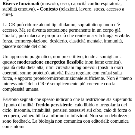
Riserve funzionali
(muscolo, osso, capacità cardiorespiratoria,
stabilità emotiva), -
Contesto
(relazioni, lavoro, stress, accesso a
cure).
La CR può ridurre alcuni tipi di danno, soprattutto quando c’è
eccesso. Ma se diventa sottrazione permanente in un corpo già
“tirato”, può intaccare proprio ciò che rende una vita lunga vivibile:
forza, termoregolazione, desiderio, elasticità mentale, immunità,
piacere sociale del cibo.
Un approccio pragmatico, non prescrittivo, tende a somigliare a
questo:
moderazione energetica flessibile
(non fame cronica),
qualità della dieta alta, ritmi circadiani ragionevoli (pasti in orari
coerenti, sonno protetto), attività fisica regolare con enfasi sulla
forza, e apporto proteico/micronutrizionale sufficiente. Non è “meno
interessante” della CR: è semplicemente più coerente con la
complessità umana.
Esistono segnali che spesso indicano che la restrizione sta superando
il punto di utilità:
freddo persistente
, calo libido o irregolarità del
ciclo, insonnia, irritabilità, pensieri ossessivi sul cibo, calo di forza o
recupero, vulnerabilità a infortuni o infezioni. Non sono debolezze;
sono feedback. La biologia non comunica con editoriali: comunica
con sintomi.