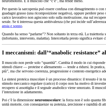
neuromotorio. È il muscolo che “c’è”, ma rende meno.
Per questo la sarcopenia può essere confusa con dimagrimento o con se
guadagni grasso (una ricomposizione negativa), oppure perdere peso sen
carico lavorativo non agiscono solo sulla motivazione, ma sul recupero
serale. Se ti interessa questa ambivalenza (che poi incide sull’aderenz
ansia e sonno
.
Quando ha senso “parlarne”? Non soltanto in terza età. La traiettoria sp
(infortunio, intervento, malattia). Intercettarla presto significa evita
I meccanismi: dall’“anabolic resistance” a
Il muscolo non perde solo “quantità”. Cambia il modo in cui risponde ai
stimoli chiave — proteine e allenamento — tende a ridursi. In pratica,
più”, ma che servono coerenza, progressione e contesto energetico ad
La sintesi proteica muscolare è un processo dinamico: il tessuto è in 
stimolo meccanico regolare (carico) il corpo non ha motivo di investire i
recupero si assottiglia e il segnale anabolico viene smorzato. Il muscol
l’intenzione in adattamento.
Poi c’è la dimensione
neuromuscolare
: la forza non è solo quanta fi
unità motorie, con conseguenze su potenza, precisione e rapidità di att