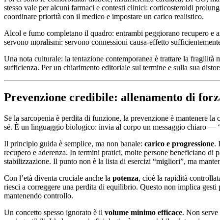
stesso vale per alcuni farmaci e contesti clinici: corticosteroidi pro
coordinare priorità con il medico e impostare un carico realistico.
Alcol e fumo completano il quadro: entrambi peggiorano recupero e amb
servono moralismi: servono connessioni causa-effetto sufficientemente 
Una nota culturale: la tentazione contemporanea è trattare la fragilità
sufficienza. Per un chiarimento editoriale sul termine e sulla sua disto
Prevenzione credibile: allenamento di forz
Se la sarcopenia è perdita di funzione, la prevenzione è mantenere la 
sé. È un linguaggio biologico: invia al corpo un messaggio chiaro — “q
Il principio guida è semplice, ma non banale:
carico e progressione
.
recupero e aderenza. In termini pratici, molte persone beneficiano di pat
stabilizzazione. Il punto non è la lista di esercizi “migliori”, ma mantene
Con l’età diventa cruciale anche la
potenza
, cioè la rapidità control
riesci a correggere una perdita di equilibrio. Questo non implica gesti pe
mantenendo controllo.
Un concetto spesso ignorato è il
volume minimo efficace
. Non serve 