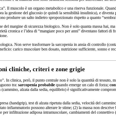
ica”. Il muscolo è un organo metabolico e una riserva funzionale. Quando 
 la gestione del glucosio (e quindi la sensibilità insulinica), e diventa 
ssono produrre un salto indietro sproporzionato rispetto a quanto “sembra
e del margine di sicurezza biologico. Non è solo quanta massa hai, ma q
tarietà cronica e l’idea di “mangiare poco per anni” diventano fattori di 
ione.
iologica. Non serve trasformare la sarcopenia in ansia di controllo (conta
eficio: carico muscolare ben dosato, nutrizione sufficiente, sonno e rec
ni cliniche, criteri e zone grigie
In clinica, però, il punto centrale non è solo la quantità di tessuto, m
inguono tra:
sarcopenia probabile
quando emerge un calo di forza;
con
(cammino, alzata dalla sedia, equilibrio) è significativamente comprome
i presa (handgrip), test di alzata ripetuta dalla sedia, velocità del cam
stato infiammatorio possono alterare le stime; (2) la massa non descrive
er infiltrazione adiposa intramuscolare, cambiamenti del connettivo (fi