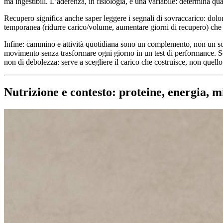
ma ingestibili. L’aderenza, in fisiologia, è una variabile: determina qu
Recupero significa anche saper leggere i segnali di sovraccarico: dolore
temporanea (ridurre carico/volume, aumentare giorni di recupero) che u
Infine: cammino e attività quotidiana sono un complemento, non un sost
movimento senza trasformare ogni giorno in un test di performance. Se c
non di debolezza: serve a scegliere il carico che costruisce, non quel
Nutrizione e contesto: proteine, energia, mi