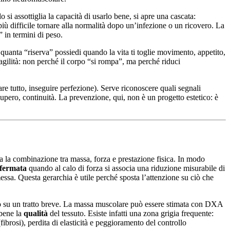
si assottiglia la capacità di usarlo bene, si apre una cascata:
più difficile tornare alla normalità dopo un’infezione o un ricovero. La
” in termini di peso.
uanta “riserva” possiedi quando la vita ti toglie movimento, appetito,
fragilità: non perché il corpo “si rompa”, ma perché riduci
re tutto, inseguire perfezione). Serve riconoscere quali segnali
upero, continuità. La prevenzione, qui, non è un progetto estetico: è
a la combinazione tra massa, forza e prestazione fisica. In modo
fermata
quando al calo di forza si associa una riduzione misurabile di
ssa. Questa gerarchia è utile perché sposta l’attenzione su ciò che
mino su un tratto breve. La massa muscolare può essere stimata con DXA
 bene la
qualità
del tessuto. Esiste infatti una zona grigia frequente:
brosi), perdita di elasticità e peggioramento del controllo