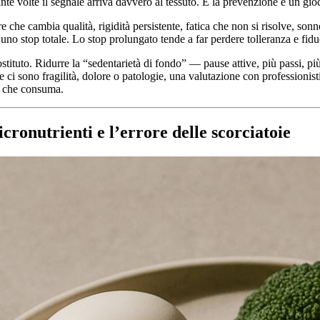
ante volte il segnale arriva davvero al tessuto. E la prevenzione è un gi
 che cambia qualità, rigidità persistente, fatica che non si risolve, sonn
no stop totale. Lo stop prolungato tende a far perdere tolleranza e fid
ituto. Ridurre la “sedentarietà di fondo” — pause attive, più passi, pi
i sono fragilità, dolore o patologie, una valutazione con professionisti
lo che consuma.
cronutrienti e l’errore delle scorciatoie