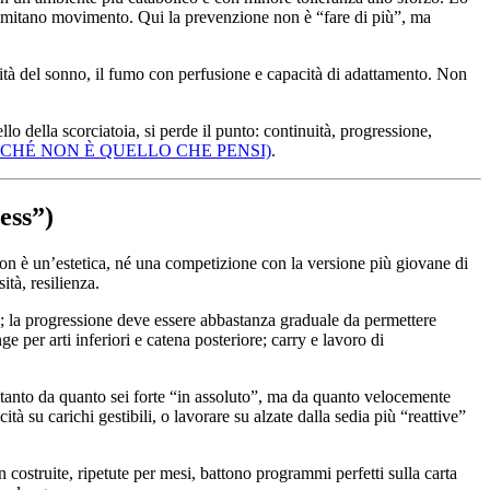
e limitano movimento. Qui la prevenzione non è “fare di più”, ma
ità del sonno, il fumo con perfusione e capacità di adattamento. Non
o della scorciatoia, si perde il punto: continuità, progressione,
RCHÉ NON È QUELLO CHE PENSI)
.
ess”)
non è un’estetica, né una competizione con la versione più giovane di
tà, resilienza.
to; la progressione deve essere abbastanza graduale da permettere
e per arti inferiori e catena posteriore; carry e lavoro di
oltanto da quanto sei forte “in assoluto”, ma da quanto velocemente
tà su carichi gestibili, o lavorare su alzate dalla sedia più “reattive”
 costruite, ripetute per mesi, battono programmi perfetti sulla carta