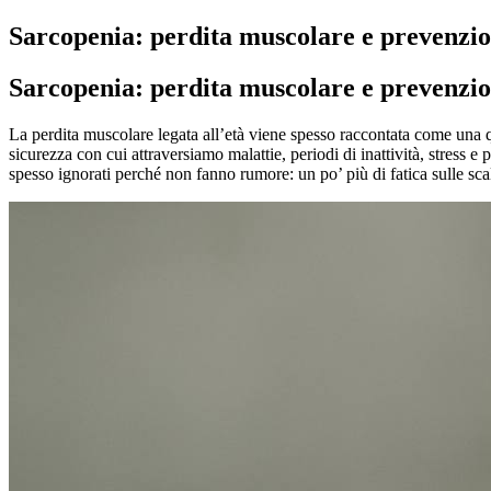
Sarcopenia: perdita muscolare e prevenzio
Sarcopenia: perdita muscolare e prevenzi
La perdita muscolare legata all’età viene spesso raccontata come una qu
sicurezza con cui attraversiamo malattie, periodi di inattività, stress
spesso ignorati perché non fanno rumore: un po’ più di fatica sulle sc