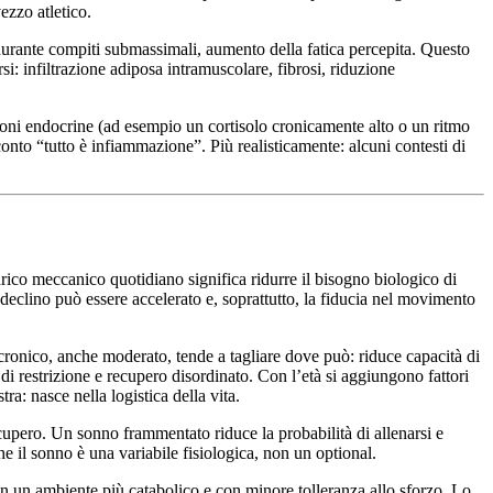
zzo atletico.
durante compiti submassimali, aumento della fatica percepita. Questo
si: infiltrazione adiposa intramuscolare, fibrosi, riduzione
ioni endocrine (ad esempio un cortisolo cronicamente alto o un ritmo
nto “tutto è infiammazione”. Più realisticamente: alcuni contesti di
rico meccanico quotidiano significa ridurre il bisogno biologico di
il declino può essere accelerato e, soprattutto, la fiducia nel movimento
 cronico, anche moderato, tende a tagliare dove può: riduce capacità di
di restrizione e recupero disordinato. Con l’età si aggiungono fattori
ra: nasce nella logistica della vita.
ecupero. Un sonno frammentato riduce la probabilità di allenarsi e
 il sonno è una variabile fisiologica, non un optional.
in un ambiente più catabolico e con minore tolleranza allo sforzo. Lo