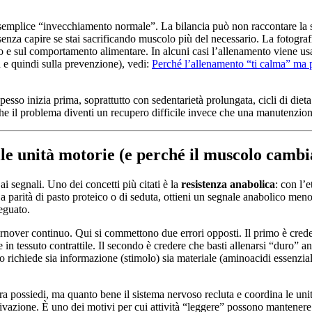
mplice “invecchiamento normale”. La bilancia può non raccontare la sto
za capire se stai sacrificando muscolo più del necessario. La fotografi
 e sul comportamento alimentare. In alcuni casi l’allenamento viene usat
a e quindi sulla prevenzione), vedi:
Perché l’allenamento “ti calma” ma p
esso inizia prima, soprattutto con sedentarietà prolungata, cicli di diet
re che il problema diventi un recupero difficile invece che una manutenzio
lle unità motorie (e perché il muscolo cambi
 segnali. Uno dei concetti più citati è la
resistenza anabolica
: con l’
 a parità di pasto proteico o di seduta, ottieni un segnale anabolico men
eguato.
turnover continuo. Qui si commettono due errori opposti. Il primo è cre
n tessuto contrattile. Il secondo è credere che basti allenarsi “duro” anch
o richiede sia informazione (stimolo) sia materiale (aminoacidi essenziali
bra possiedi, ma quanto bene il sistema nervoso recluta e coordina le uni
ivazione. È uno dei motivi per cui attività “leggere” possono mantenere 