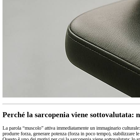
Perché la sarcopenia viene sottovalutata: n
La parola “muscolo” attiva immediatamente un immaginario culturale: fo
produrre forza, generare potenza (forza in poco tempo), stabilizzare l
Questo è uno dei motivi per cui la sarcopenia viene sottovalutata: lo s