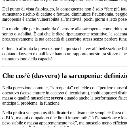
Dal punto di vista fisiologico, la conseguenza non è solo “fare più fat
aumentano rischio di cadute e fratture, diminuisce l’autonomia, peggiora
sarcopenia è anche vulnerabilità all’inattività: pochi giorni a letto po
Un modo utile per inquadrarla è pensare alla sarcopenia come riduzion
sonno o stabilità. È qui che le diete ripetutamente restrittive, la seden
progressivamente la tua capacità di assorbire stress senza perdere funz
Crionlab affronta la prevenzione in questa chiave: alfabetizzazione fis
contano davvero e quali leve hanno un rapporto onesto tra sforzo e ben
manutenzione della capacità.
Che cos’è (davvero) la sarcopenia: definizio
Nella percezione comune, “sarcopenia” coincide con “perdere muscolo”. 
operativo (senza entrare in eccesso di tecnicismi), molti approcci dist
massa o qualità muscolare;
severa
quando anche la performance fisica 
anticipa il problema: la funzione.
Nella pratica vengono usati indicatori relativamente semplici: forza d
o BIA, ma qui compaiono due limiti importanti: (1) l’idratazione e lo 
peso stabile e massa apparentemente “ok”, ma muscolo meno efficiente p