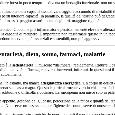
odurre forza in poco tempo — diventa un bersaglio funzionale, non un ve
 riduzione della capacità ossidativa, maggiore accumulo di metaboliti 
erdi ulteriore capacità. In parallelo, la qualità del tessuto può degradar
tà di massa), peggior assorbimento degli urti, maggiore rigidità.
 cronico. Citochine pro-infiammatorie persistentemente elevate e alteraz
a capacità di recupero. È importante non trasformare questo in un racco
edono interventi più essenziali e sostenibili, non più aggressivi.
dentarietà, dieta, sonno, farmaci, malattie
ato è la
sedentarietà
: il muscolo “disimpara” rapidamente. Ridurre il ca
 di inattività: influenza, ricovero, interventi, infortuni. In questi casi 
i autoalimenta.
ine” in astratto, ma manca
adeguatezza energetica
. Un corpo in deficit
 perso sia massa magra. Questo è particolarmente vero in chi alterna fasi 
a solitudine o difficoltà a cucinare. La sarcopenia non nasce solo in palest
 appetito, gestione del glucosio, percezione della fatica e qualità del r
a. Non serve un’ossessione per l’igiene del sonno; serve riconoscere che
attie infiammatorie croniche. In questi contesti il muscolo può trovarsi 