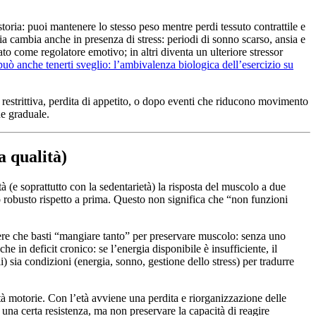
ria: puoi mantenere lo stesso peso mentre perdi tessuto contrattile e
a cambia anche in presenza di stress: periodi di sonno scarso, ansia e
o come regolatore emotivo; in altri diventa un ulteriore stressor
uò anche tenerti sveglio: l’ambivalenza biologica dell’esercizio su
a restrittiva, perdita di appetito, o dopo eventi che riducono movimento
ne graduale.
a qualità)
età (e soprattutto con la sedentarietà) la risposta del muscolo a due
o robusto rispetto a prima. Questo non significa che “non funzioni
dere che basti “mangiare tanto” per preservare muscolo: senza uno
e in deficit cronico: se l’energia disponibile è insufficiente, il
) sia condizioni (energia, sonno, gestione dello stress) per tradurre
tà motorie. Con l’età avviene una perdita e riorganizzazione delle
una certa resistenza, ma non preservare la capacità di reagire