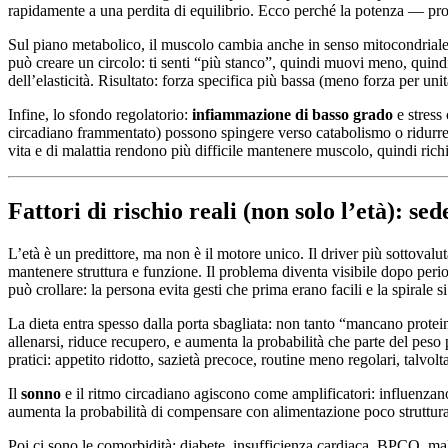
rapidamente a una perdita di equilibrio. Ecco perché la potenza — pr
Sul piano metabolico, il muscolo cambia anche in senso mitocondriale:
può creare un circolo: ti senti “più stanco”, quindi muovi meno, quindi p
dell’elasticità. Risultato: forza specifica più bassa (meno forza per uni
Infine, lo sfondo regolatorio:
infiammazione di basso grado
e stress
circadiano frammentato) possono spingere verso catabolismo o ridurre l
vita e di malattia rendono più difficile mantenere muscolo, quindi richi
Fattori di rischio reali (non solo l’età): se
L’età è un predittore, ma non è il motore unico. Il driver più sottovalut
mantenere struttura e funzione. Il problema diventa visibile dopo periodi
può crollare: la persona evita gesti che prima erano facili e la spirale s
La dieta entra spesso dalla porta sbagliata: non tanto “mancano prote
allenarsi, riduce recupero, e aumenta la probabilità che parte del peso
pratici: appetito ridotto, sazietà precoce, routine meno regolari, talvolt
Il
sonno
e il ritmo circadiano agiscono come amplificatori: influenzano
aumenta la probabilità di compensare con alimentazione poco strutturat
Poi ci sono le comorbidità: diabete, insufficienza cardiaca, BPCO, mal