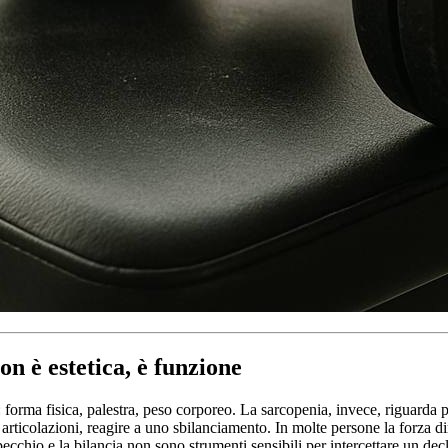
on è estetica, è funzione
rma fisica, palestra, peso corporeo. La sarcopenia, invece, riguarda pr
e articolazioni, reagire a uno sbilanciamento. In molte persone la forz
pecchio e la bilancia non sono strumenti sensibili per intercettare un de