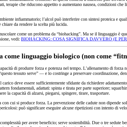
lungati, terapie che riducono appetito o aumentano nausea, condizioni ch
iente infiammatorio; l’alcol può interferire con sintesi proteica e qual
chiare da rendere la scelta più lucida.
 muscolare come un problema da “biohacking”. Ma se il linguaggio è quell
rsione, vedi:
BIOHACKING: COSA SIGNIFICA DAVVERO (E PE
a come linguaggio biologico (non come “fitn
capacità di produrre forza e potenza nel tempo. L’allenamento di forza 
uesto tessuto serve” — e lo costringe a preservare coordinazione, densi
 Il carico deve essere sufficientemente sfidante da richiedere adattamen
tern fondamentali, adattati: spinta e tirata per parte superiore; squat/hing
re la capacità di alzarsi, piegarsi, spingere, tirare, trasportare.
lata con cui si produce forza. La prevenzione delle cadute non dipende s
ricolosi: può significare eseguire alcune ripetizioni con intento di veloci
complessità per avere beneficio; serve sostenibilità. Due o tre sedute ben