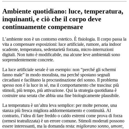
Ambiente quotidiano: luce, temperatura,
inquinanti, e ciò che il corpo deve
continuamente compensare
L’ambiente non è un contorno estetico. È fisiologia. Il corpo passa la
vita a compensare esposizioni: luce artificiale, rumore, aria indoor
scadente, temperatura, sedentarietà forzata, micro-interruzioni
digitali. Non tutto è modificabile, ma alcune leve ambientali sono
sorprendentemente concrete.
La luce artificiale serale è un esempio: non “perché gli schermi
fanno male” in modo moralista, ma perché spostano segnali
circadiani e facilitano la procrastinazione del sonno. Il problema
spesso non è la luce in sé, ma il comportamento che trascina: più
stimoli, più tempo, più attivazione. Qui la strategia quotidiana è
costruire una serata che abbia una fine biologicamente plausibile.
La temperatura è un’altra leva semplice: per molte persone, una
stanza più fresca migliora addormentamento e continuità. Al
contrario, l’idea di fare freddo o caldo estremi come prova di forza
(ormesi teatralizzata) è un errore comune. Stimoli moderati possono
essere interessanti, ma la domanda resta:
migliorano sonno, umore,