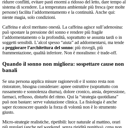
ridurre conflitti, evitare pasti enormi a ridosso del letto, dare tempo al
sistema di scendere. La temperatura ambientale più fresca (per molte
persone) facilita l’addormentamento e la continuità. Anche qui:
niente magia, solo condizioni.
Caffeina e alcol meritano onestà. La caffeina agisce sull’adenosina:
può spostare la pressione del sonno e rendere più fragile
l’addormentamento o la profondità, soprattutto se assunta tardi o in
soggetti sensibili. L’alcol spesso “aiuta” ad addormentarsi, ma tende
a
peggiorare l’architettura del sonno
: più risvegli, più
frammentazione, qualità inferiore. Non è moralismo: è trade-off.
Quando il sonno non migliora: sospettare cause non
banali
Se una persona applica misure ragionevoli e il sonno resta non
ristoratore, bisogna considerare: apnee ostruttive (soprattutto con
russamento e sonnolenza diurna), dolore cronico, ansia, depressione,
farmaci, reflusso, disturbi del ritmo. Qui la “strategia quotidiana”
può non bastare: serve valutazione clinica. La fisiologia è anche
saper riconoscere quando la forza di volontà non è lo strumento
giusto.
Micro-strategie realistiche, ripetibili: luce naturale al mattino, orari
più regolari (anche nel weekend, senza rigidità punitiva), cena non