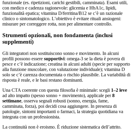
funzionale (es. ripetizioni, carichi gestibili, camminata). Esami utili,
con medico e cadenza ragionevole: glicemia e HbA1c, lipidi,
funzionalità epatica; vitamina D/ferritina/B12 se c’è un razionale
clinico o sintomatologico. L’obiettivo è evitare rituali ansiogeni:
misurare per correggere rotta, non per alimentare controllo.
Strumenti opzionali, non fondamenta (inclusi
supplementi)
Gli integratori non sostituiscono sonno e movimento. In alcuni
profili possono essere
supportivi
: omega-3 se la dieta è povera di
pesce e c’è indicazione; creatina in alcuni adulti (specie per supporto
alla funzione muscolare, con valutazione individuale); vitamina D
solo se c’è carenza documentata o rischio plausibile. La variabilità di
risposta è reale, e le basi restano dominanti.
Una CTA coerente con questa filosofia è minimale: scegli
1–2 leve
ad alto impatto (spesso sonno + movimento), applicale per
8
settimane
, osserva segnali robusti (sonno, energia, fame,
camminata, forza), poi decidi cosa aggiungere. In presenza di
patologie, sintomi importanti o farmaci, la strategia quotidiana va
integrata con un professionista.
La continuità non è eroismo. È riduzione sistematica dell’attrito.