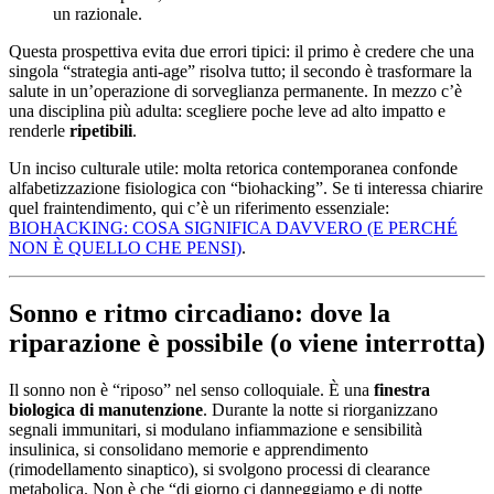
un razionale.
Questa prospettiva evita due errori tipici: il primo è credere che una
singola “strategia anti-age” risolva tutto; il secondo è trasformare la
salute in un’operazione di sorveglianza permanente. In mezzo c’è
una disciplina più adulta: scegliere poche leve ad alto impatto e
renderle
ripetibili
.
Un inciso culturale utile: molta retorica contemporanea confonde
alfabetizzazione fisiologica con “biohacking”. Se ti interessa chiarire
quel fraintendimento, qui c’è un riferimento essenziale:
BIOHACKING: COSA SIGNIFICA DAVVERO (E PERCHÉ
NON È QUELLO CHE PENSI)
.
Sonno e ritmo circadiano: dove la
riparazione è possibile (o viene interrotta)
Il sonno non è “riposo” nel senso colloquiale. È una
finestra
biologica di manutenzione
. Durante la notte si riorganizzano
segnali immunitari, si modulano infiammazione e sensibilità
insulinica, si consolidano memorie e apprendimento
(rimodellamento sinaptico), si svolgono processi di clearance
metabolica. Non è che “di giorno ci danneggiamo e di notte