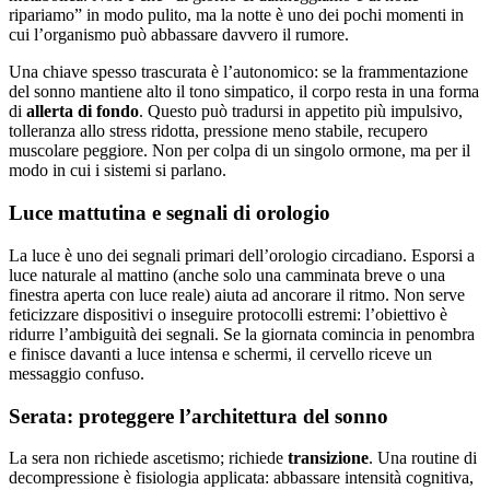
ripariamo” in modo pulito, ma la notte è uno dei pochi momenti in
cui l’organismo può abbassare davvero il rumore.
Una chiave spesso trascurata è l’autonomico: se la frammentazione
del sonno mantiene alto il tono simpatico, il corpo resta in una forma
di
allerta di fondo
. Questo può tradursi in appetito più impulsivo,
tolleranza allo stress ridotta, pressione meno stabile, recupero
muscolare peggiore. Non per colpa di un singolo ormone, ma per il
modo in cui i sistemi si parlano.
Luce mattutina e segnali di orologio
La luce è uno dei segnali primari dell’orologio circadiano. Esporsi a
luce naturale al mattino (anche solo una camminata breve o una
finestra aperta con luce reale) aiuta ad ancorare il ritmo. Non serve
feticizzare dispositivi o inseguire protocolli estremi: l’obiettivo è
ridurre l’ambiguità dei segnali. Se la giornata comincia in penombra
e finisce davanti a luce intensa e schermi, il cervello riceve un
messaggio confuso.
Serata: proteggere l’architettura del sonno
La sera non richiede ascetismo; richiede
transizione
. Una routine di
decompressione è fisiologia applicata: abbassare intensità cognitiva,