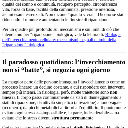
qualità del sonno e continuità, recupero percepito, circonferenza
vita, forza di base, facilità della camminata, pressione arteriosa,
alcuni esami essenziali. Non dicono “quanto vivrai”. Dicono se stai
riducendo il rumore e aumentando le finestre di riparazione.
Per un quadro più profondo sui meccanismi e sui limiti di ciò che
intendiamo per “riparazione” biologica, vale la lettura di:
Biologia
dell’invecchiamento cellulare: meccanismi, segnali e limiti della
“riparazione” biologica
.
Il paradosso quotidiano: l’invecchiamento
non si “batte”, si negozia ogni giorno
La maggior parte delle persone immagina l’invecchiamento come un
processo lineare: un declino costante, a cui rispondere con interventi
sempre più intensi. In fisiologia, però, molte traiettorie sono
non
lineari
. Il corpo passa continuamente da stati di danneggiamento a
stati di riparazione; da attività simpatica (attivazione) a tono vagale
(recupero); da picchi metabolici a ritorni all’equilibrio. Il punto non è
evitare ogni stressor—impossibile e, in parte, indesiderabile—ma
evitare che lo stress diventi
struttura permanente
.
Qui entra la cornice Crionlab: ridurre l’
attrito fisiologico
. Un attrito