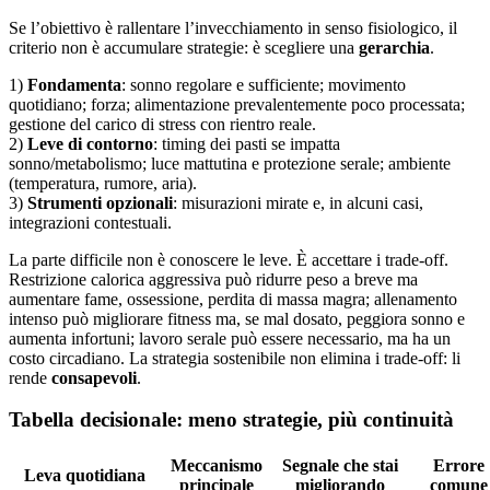
Se l’obiettivo è rallentare l’invecchiamento in senso fisiologico, il
criterio non è accumulare strategie: è scegliere una
gerarchia
.
1)
Fondamenta
: sonno regolare e sufficiente; movimento
quotidiano; forza; alimentazione prevalentemente poco processata;
gestione del carico di stress con rientro reale.
2)
Leve di contorno
: timing dei pasti se impatta
sonno/metabolismo; luce mattutina e protezione serale; ambiente
(temperatura, rumore, aria).
3)
Strumenti opzionali
: misurazioni mirate e, in alcuni casi,
integrazioni contestuali.
La parte difficile non è conoscere le leve. È accettare i trade-off.
Restrizione calorica aggressiva può ridurre peso a breve ma
aumentare fame, ossessione, perdita di massa magra; allenamento
intenso può migliorare fitness ma, se mal dosato, peggiora sonno e
aumenta infortuni; lavoro serale può essere necessario, ma ha un
costo circadiano. La strategia sostenibile non elimina i trade-off: li
rende
consapevoli
.
Tabella decisionale: meno strategie, più continuità
Meccanismo
Segnale che stai
Errore
Leva quotidiana
principale
migliorando
comune