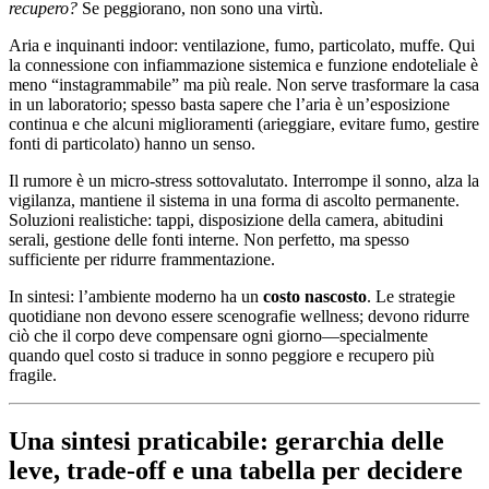
recupero?
Se peggiorano, non sono una virtù.
Aria e inquinanti indoor: ventilazione, fumo, particolato, muffe. Qui
la connessione con infiammazione sistemica e funzione endoteliale è
meno “instagrammabile” ma più reale. Non serve trasformare la casa
in un laboratorio; spesso basta sapere che l’aria è un’esposizione
continua e che alcuni miglioramenti (arieggiare, evitare fumo, gestire
fonti di particolato) hanno un senso.
Il rumore è un micro-stress sottovalutato. Interrompe il sonno, alza la
vigilanza, mantiene il sistema in una forma di ascolto permanente.
Soluzioni realistiche: tappi, disposizione della camera, abitudini
serali, gestione delle fonti interne. Non perfetto, ma spesso
sufficiente per ridurre frammentazione.
In sintesi: l’ambiente moderno ha un
costo nascosto
. Le strategie
quotidiane non devono essere scenografie wellness; devono ridurre
ciò che il corpo deve compensare ogni giorno—specialmente
quando quel costo si traduce in sonno peggiore e recupero più
fragile.
Una sintesi praticabile: gerarchia delle
leve, trade-off e una tabella per decidere