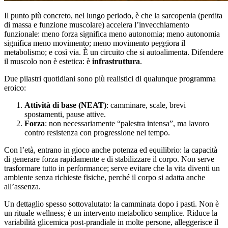
Il punto più concreto, nel lungo periodo, è che la sarcopenia (perdita
di massa e funzione muscolare) accelera l’invecchiamento
funzionale: meno forza significa meno autonomia; meno autonomia
significa meno movimento; meno movimento peggiora il
metabolismo; e così via. È un circuito che si autoalimenta. Difendere
il muscolo non è estetica: è
infrastruttura
.
Due pilastri quotidiani sono più realistici di qualunque programma
eroico:
Attività di base (NEAT)
: camminare, scale, brevi
spostamenti, pause attive.
Forza
: non necessariamente “palestra intensa”, ma lavoro
contro resistenza con progressione nel tempo.
Con l’età, entrano in gioco anche potenza ed equilibrio: la capacità
di generare forza rapidamente e di stabilizzare il corpo. Non serve
trasformare tutto in performance; serve evitare che la vita diventi un
ambiente senza richieste fisiche, perché il corpo si adatta anche
all’assenza.
Un dettaglio spesso sottovalutato: la camminata dopo i pasti. Non è
un rituale wellness; è un intervento metabolico semplice. Riduce la
variabilità glicemica post-prandiale in molte persone, alleggerisce il