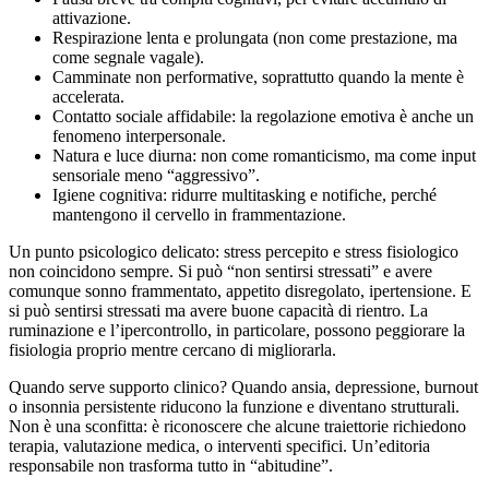
attivazione.
Respirazione lenta e prolungata (non come prestazione, ma
come segnale vagale).
Camminate non performative, soprattutto quando la mente è
accelerata.
Contatto sociale affidabile: la regolazione emotiva è anche un
fenomeno interpersonale.
Natura e luce diurna: non come romanticismo, ma come input
sensoriale meno “aggressivo”.
Igiene cognitiva: ridurre multitasking e notifiche, perché
mantengono il cervello in frammentazione.
Un punto psicologico delicato: stress percepito e stress fisiologico
non coincidono sempre. Si può “non sentirsi stressati” e avere
comunque sonno frammentato, appetito disregolato, ipertensione. E
si può sentirsi stressati ma avere buone capacità di rientro. La
ruminazione e l’ipercontrollo, in particolare, possono peggiorare la
fisiologia proprio mentre cercano di migliorarla.
Quando serve supporto clinico? Quando ansia, depressione, burnout
o insonnia persistente riducono la funzione e diventano strutturali.
Non è una sconfitta: è riconoscere che alcune traiettorie richiedono
terapia, valutazione medica, o interventi specifici. Un’editoria
responsabile non trasforma tutto in “abitudine”.