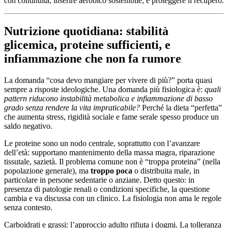
con continuità, inserire aerobico sostenibile, e proteggere il recupero.
Nutrizione quotidiana: stabilità
glicemica, proteine sufficienti, e
infiammazione che non fa rumore
La domanda “cosa devo mangiare per vivere di più?” porta quasi
sempre a risposte ideologiche. Una domanda più fisiologica è:
quali
pattern riducono instabilità metabolica e infiammazione di basso
grado senza rendere la vita impraticabile?
Perché la dieta “perfetta”
che aumenta stress, rigidità sociale e fame serale spesso produce un
saldo negativo.
Le proteine sono un nodo centrale, soprattutto con l’avanzare
dell’età: supportano mantenimento della massa magra, riparazione
tissutale, sazietà. Il problema comune non è “troppa proteina” (nella
popolazione generale), ma
troppo poca
o distribuita male, in
particolare in persone sedentarie o anziane. Detto questo: in
presenza di patologie renali o condizioni specifiche, la questione
cambia e va discussa con un clinico. La fisiologia non ama le regole
senza contesto.
Carboidrati e grassi: l’approccio adulto rifiuta i dogmi. La tolleranza