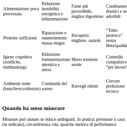
Riduzione
Fame più
Cambiamen
Alimentazione poco
instabilità
prevedibile,
drastici e n
processata
energetica e
miglior digestione
aderibili
infiammazione
“Tutto
Riparazione e
Recupero
proteico”
Proteine sufficienti
mantenimento
migliore, sazietà
senza
massa magra
fibra/qualit
Riduzione
Igiene cognitiva
Controllo
frammentazione
Meno tensione
(notifiche,
compulsivo
attentiva e
serale
multitasking)
“per lavoro
stress
Cercare
Ambiente notte
Continuità del
Risvegli ridotti
perfezione
(buio/fresco/silenzio)
sonno
tecnica
Quando ha senso misurare
Misurare può aiutare se riduce ambiguità. In pratica: pressione a casa
(se indicato), circonferenza vita, qualche metrica di performance