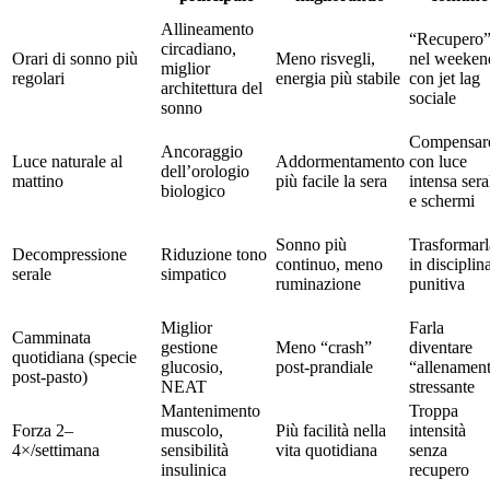
Allineamento
“Recupero
circadiano,
Orari di sonno più
Meno risvegli,
nel weeken
miglior
regolari
energia più stabile
con jet lag
architettura del
sociale
sonno
Compensar
Ancoraggio
Luce naturale al
Addormentamento
con luce
dell’orologio
mattino
più facile la sera
intensa sera
biologico
e schermi
Sonno più
Trasformarl
Decompressione
Riduzione tono
continuo, meno
in disciplin
serale
simpatico
ruminazione
punitiva
Miglior
Farla
Camminata
gestione
Meno “crash”
diventare
quotidiana (specie
glucosio,
post-prandiale
“allenamen
post-pasto)
NEAT
stressante
Mantenimento
Troppa
Forza 2–
muscolo,
Più facilità nella
intensità
4×/settimana
sensibilità
vita quotidiana
senza
insulinica
recupero