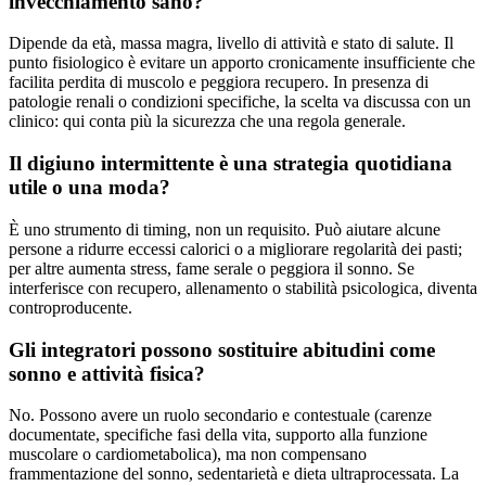
invecchiamento sano?
Dipende da età, massa magra, livello di attività e stato di salute. Il
punto fisiologico è evitare un apporto cronicamente insufficiente che
facilita perdita di muscolo e peggiora recupero. In presenza di
patologie renali o condizioni specifiche, la scelta va discussa con un
clinico: qui conta più la sicurezza che una regola generale.
Il digiuno intermittente è una strategia quotidiana
utile o una moda?
È uno strumento di timing, non un requisito. Può aiutare alcune
persone a ridurre eccessi calorici o a migliorare regolarità dei pasti;
per altre aumenta stress, fame serale o peggiora il sonno. Se
interferisce con recupero, allenamento o stabilità psicologica, diventa
controproducente.
Gli integratori possono sostituire abitudini come
sonno e attività fisica?
No. Possono avere un ruolo secondario e contestuale (carenze
documentate, specifiche fasi della vita, supporto alla funzione
muscolare o cardiometabolica), ma non compensano
frammentazione del sonno, sedentarietà e dieta ultraprocessata. La