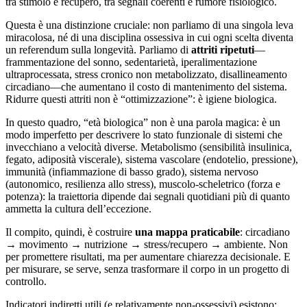
tra stimolo e recupero, tra segnali coerenti e rumore fisiologico.
Questa è una distinzione cruciale: non parliamo di una singola leva
miracolosa, né di una disciplina ossessiva in cui ogni scelta diventa
un referendum sulla longevità. Parliamo di
attriti ripetuti
—
frammentazione del sonno, sedentarietà, iperalimentazione
ultraprocessata, stress cronico non metabolizzato, disallineamento
circadiano—che aumentano il costo di mantenimento del sistema.
Ridurre questi attriti non è “ottimizzazione”: è igiene biologica.
In questo quadro, “età biologica” non è una parola magica: è un
modo imperfetto per descrivere lo stato funzionale di sistemi che
invecchiano a velocità diverse. Metabolismo (sensibilità insulinica,
fegato, adiposità viscerale), sistema vascolare (endotelio, pressione),
immunità (infiammazione di basso grado), sistema nervoso
(autonomico, resilienza allo stress), muscolo-scheletrico (forza e
potenza): la traiettoria dipende dai segnali quotidiani più di quanto
ammetta la cultura dell’eccezione.
Il compito, quindi, è costruire
una mappa praticabile
: circadiano
→ movimento → nutrizione → stress/recupero → ambiente. Non
per promettere risultati, ma per aumentare chiarezza decisionale. E
per misurare, se serve, senza trasformare il corpo in un progetto di
controllo.
Indicatori indiretti utili (e relativamente non-ossessivi) esistono: