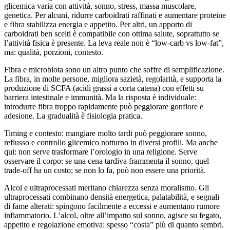
glicemica varia con attività, sonno, stress, massa muscolare,
genetica. Per alcuni, ridurre carboidrati raffinati e aumentare proteine
e fibra stabilizza energia e appetito. Per altri, un apporto di
carboidrati ben scelti è compatibile con ottima salute, soprattutto se
l’attività fisica è presente. La leva reale non è “low-carb vs low-fat”,
ma: qualità, porzioni, contesto.
Fibra e microbiota sono un altro punto che soffre di semplificazione.
La fibra, in molte persone, migliora sazietà, regolarità, e supporta la
produzione di SCFA (acidi grassi a corta catena) con effetti su
barriera intestinale e immunità. Ma la risposta è individuale:
introdurre fibra troppo rapidamente può peggiorare gonfiore e
adesione. La gradualità è fisiologia pratica.
Timing e contesto: mangiare molto tardi può peggiorare sonno,
reflusso e controllo glicemico notturno in diversi profili. Ma anche
qui: non serve trasformare l’orologio in una religione. Serve
osservare il corpo: se una cena tardiva frammenta il sonno, quel
trade-off ha un costo; se non lo fa, può non essere una priorità.
Alcol e ultraprocessati meritano chiarezza senza moralismo. Gli
ultraprocessati combinano densità energetica, palatabilità, e segnali
di fame alterati: spingono facilmente a eccessi e aumentano rumore
infiammatorio. L’alcol, oltre all’impatto sul sonno, agisce su fegato,
appetito e regolazione emotiva: spesso “costa” più di quanto sembri.