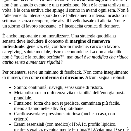
non è un singolo evento; è una ripetizione. Non è la cena tardiva una
volta; è la cena tardiva che spinge il sonno in avanti ogni sera. Non è
l’allenamento intenso sporadico; è l’allenamento intenso incastrato in
settimane senza recupero, che alza il livello basale di allerta. Non è
un giorno di lavoro stressante; è l’incapacità cronica di rientrare.
È anche importante non moralizzare. Una strategia quotidiana
sensata deve includere il concetto di
margine di manovra
individuale
: genetica, età, condizioni mediche, carico di lavoro,
caregiving, salute mentale, risorse economiche. La domanda utile
non è “qual è la routine perfetta?”, ma:
qual è la modifica che riduce
attrito senza aumentare rigidità?
Per orientarsi serve un minimo di feedback. Non come inseguimento
di numeri, ma come
conferma di direzione
. Alcuni segnali robusti:
Sonno: continuità, risvegli, sensazione di ristoro.
Metabolismo: circonferenza vita e stabilità dell’energia post-
prandiale.
Funzione: forza che non regredisce, camminata più facile,
meno affanno nelle attività quotidiane.
Cardiovascolare: pressione arteriosa (anche a casa, con
criterio).
Esami essenziali (con medico): HbA1c, profilo lipidico,
markers epatici, eventualmente ferritina/B12/vitamina D se c’è