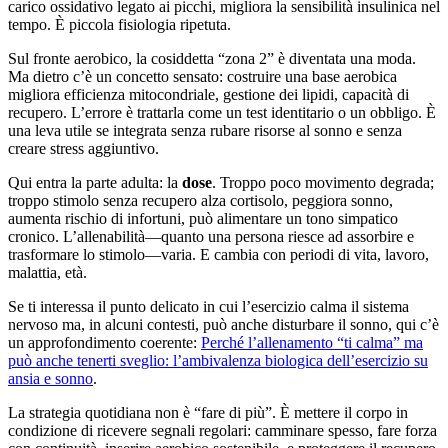
carico ossidativo legato ai picchi, migliora la sensibilità insulinica nel
tempo. È piccola fisiologia ripetuta.
Sul fronte aerobico, la cosiddetta “zona 2” è diventata una moda.
Ma dietro c’è un concetto sensato: costruire una base aerobica
migliora efficienza mitocondriale, gestione dei lipidi, capacità di
recupero. L’errore è trattarla come un test identitario o un obbligo. È
una leva utile se integrata senza rubare risorse al sonno e senza
creare stress aggiuntivo.
Qui entra la parte adulta: la
dose
. Troppo poco movimento degrada;
troppo stimolo senza recupero alza cortisolo, peggiora sonno,
aumenta rischio di infortuni, può alimentare un tono simpatico
cronico. L’allenabilità—quanto una persona riesce ad assorbire e
trasformare lo stimolo—varia. E cambia con periodi di vita, lavoro,
malattia, età.
Se ti interessa il punto delicato in cui l’esercizio calma il sistema
nervoso ma, in alcuni contesti, può anche disturbare il sonno, qui c’è
un approfondimento coerente:
Perché l’allenamento “ti calma” ma
può anche tenerti sveglio: l’ambivalenza biologica dell’esercizio su
ansia e sonno
.
La strategia quotidiana non è “fare di più”. È mettere il corpo in
condizione di ricevere segnali regolari: camminare spesso, fare forza