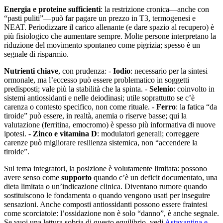
Energia e proteine sufficienti
: la restrizione cronica—anche con
“pasti puliti”—può far pagare un prezzo in T3, termogenesi e
NEAT. Periodizzare il carico allenante (e dare spazio al recupero) è
più fisiologico che aumentare sempre. Molte persone interpretano la
riduzione del movimento spontaneo come pigrizia; spesso è un
segnale di risparmio.
Nutrienti chiave
, con prudenza: -
Iodio
: necessario per la sintesi
ormonale, ma l’eccesso può essere problematico in soggetti
predisposti; vale più la stabilità che la spinta. -
Selenio
: coinvolto in
sistemi antiossidanti e nelle deiodinasi; utile soprattutto se c’è
carenza o contesto specifico, non come rituale. -
Ferro
: la fatica “da
tiroide” può essere, in realtà, anemia o riserve basse; qui la
valutazione (ferritina, emocromo) è spesso più informativa di nuove
ipotesi. -
Zinco e vitamina D
: modulatori generali; correggere
carenze può migliorare resilienza sistemica, non “accendere la
tiroide”.
Sul tema integratori, la posizione è volutamente limitata: possono
avere senso come
supporto
quando c’è un deficit documentato, una
dieta limitata o un’indicazione clinica. Diventano rumore quando
sostituiscono le fondamenta o quando vengono usati per inseguire
sensazioni. Anche composti antiossidanti possono essere fraintesi
come scorciatoie: l’ossidazione non è solo “danno”, è anche segnale.
Se vuoi una lettura sobria di questo equilibrio, vedi
Astaxantina e