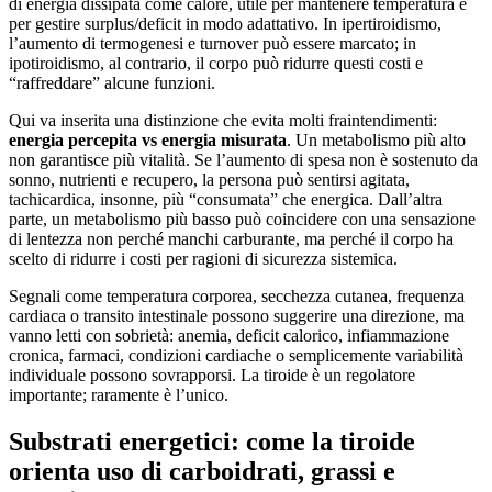
di energia dissipata come calore, utile per mantenere temperatura e
per gestire surplus/deficit in modo adattativo. In ipertiroidismo,
l’aumento di termogenesi e turnover può essere marcato; in
ipotiroidismo, al contrario, il corpo può ridurre questi costi e
“raffreddare” alcune funzioni.
Qui va inserita una distinzione che evita molti fraintendimenti:
energia percepita vs energia misurata
. Un metabolismo più alto
non garantisce più vitalità. Se l’aumento di spesa non è sostenuto da
sonno, nutrienti e recupero, la persona può sentirsi agitata,
tachicardica, insonne, più “consumata” che energica. Dall’altra
parte, un metabolismo più basso può coincidere con una sensazione
di lentezza non perché manchi carburante, ma perché il corpo ha
scelto di ridurre i costi per ragioni di sicurezza sistemica.
Segnali come temperatura corporea, secchezza cutanea, frequenza
cardiaca o transito intestinale possono suggerire una direzione, ma
vanno letti con sobrietà: anemia, deficit calorico, infiammazione
cronica, farmaci, condizioni cardiache o semplicemente variabilità
individuale possono sovrapporsi. La tiroide è un regolatore
importante; raramente è l’unico.
Substrati energetici: come la tiroide
orienta uso di carboidrati, grassi e