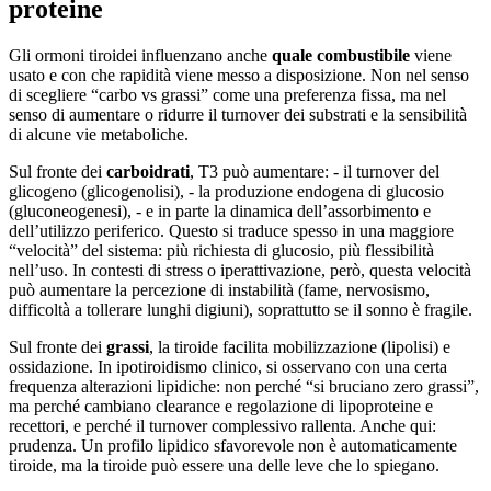
proteine
Gli ormoni tiroidei influenzano anche
quale combustibile
viene
usato e con che rapidità viene messo a disposizione. Non nel senso
di scegliere “carbo vs grassi” come una preferenza fissa, ma nel
senso di aumentare o ridurre il turnover dei substrati e la sensibilità
di alcune vie metaboliche.
Sul fronte dei
carboidrati
, T3 può aumentare: - il turnover del
glicogeno (glicogenolisi), - la produzione endogena di glucosio
(gluconeogenesi), - e in parte la dinamica dell’assorbimento e
dell’utilizzo periferico. Questo si traduce spesso in una maggiore
“velocità” del sistema: più richiesta di glucosio, più flessibilità
nell’uso. In contesti di stress o iperattivazione, però, questa velocità
può aumentare la percezione di instabilità (fame, nervosismo,
difficoltà a tollerare lunghi digiuni), soprattutto se il sonno è fragile.
Sul fronte dei
grassi
, la tiroide facilita mobilizzazione (lipolisi) e
ossidazione. In ipotiroidismo clinico, si osservano con una certa
frequenza alterazioni lipidiche: non perché “si bruciano zero grassi”,
ma perché cambiano clearance e regolazione di lipoproteine e
recettori, e perché il turnover complessivo rallenta. Anche qui:
prudenza. Un profilo lipidico sfavorevole non è automaticamente
tiroide, ma la tiroide può essere una delle leve che lo spiegano.