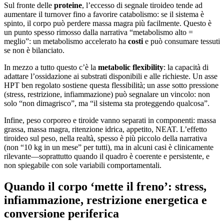
Sul fronte delle
proteine
, l’eccesso di segnale tiroideo tende ad
aumentare il turnover fino a favorire catabolismo: se il sistema è
spinto, il corpo può perdere massa magra più facilmente. Questo è
un punto spesso rimosso dalla narrativa “metabolismo alto =
meglio”: un metabolismo accelerato ha
costi
e può consumare tessuti
se non è bilanciato.
In mezzo a tutto questo c’è la
metabolic flexibility
: la capacità di
adattare l’ossidazione ai substrati disponibili e alle richieste. Un asse
HPT ben regolato sostiene questa flessibilità; un asse sotto pressione
(stress, restrizione, infiammazione) può segnalare un vincolo: non
solo “non dimagrisco”, ma “il sistema sta proteggendo qualcosa”.
Infine, peso corporeo e tiroide vanno separati in componenti: massa
grassa, massa magra, ritenzione idrica, appetito, NEAT. L’effetto
tiroideo sul peso, nella realtà, spesso è più piccolo della narrativa
(non “10 kg in un mese” per tutti), ma in alcuni casi è clinicamente
rilevante—soprattutto quando il quadro è coerente e persistente, e
non spiegabile con sole variabili comportamentali.
Quando il corpo ‘mette il freno’: stress,
infiammazione, restrizione energetica e
conversione periferica