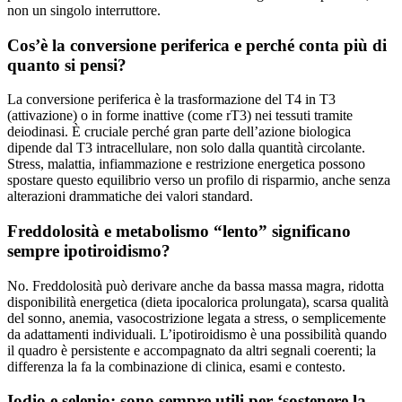
non un singolo interruttore.
Cos’è la conversione periferica e perché conta più di
quanto si pensi?
La conversione periferica è la trasformazione del T4 in T3
(attivazione) o in forme inattive (come rT3) nei tessuti tramite
deiodinasi. È cruciale perché gran parte dell’azione biologica
dipende dal T3 intracellulare, non solo dalla quantità circolante.
Stress, malattia, infiammazione e restrizione energetica possono
spostare questo equilibrio verso un profilo di risparmio, anche senza
alterazioni drammatiche dei valori standard.
Freddolosità e metabolismo “lento” significano
sempre ipotiroidismo?
No. Freddolosità può derivare anche da bassa massa magra, ridotta
disponibilità energetica (dieta ipocalorica prolungata), scarsa qualità
del sonno, anemia, vasocostrizione legata a stress, o semplicemente
da adattamenti individuali. L’ipotiroidismo è una possibilità quando
il quadro è persistente e accompagnato da altri segnali coerenti; la
differenza la fa la combinazione di clinica, esami e contesto.
Iodio e selenio: sono sempre utili per ‘sostenere la