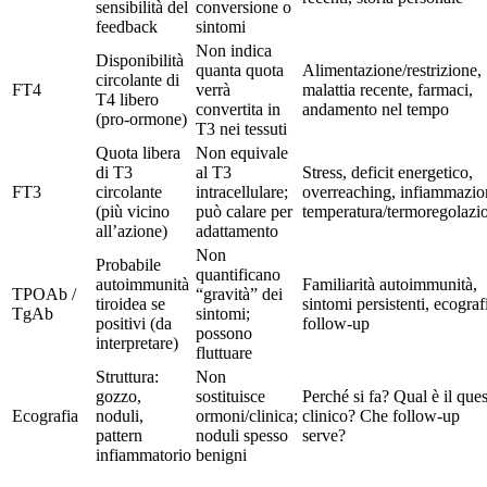
sensibilità del
conversione o
feedback
sintomi
Non indica
Disponibilità
quanta quota
Alimentazione/restrizione,
circolante di
FT4
verrà
malattia recente, farmaci,
T4 libero
convertita in
andamento nel tempo
(pro-ormone)
T3 nei tessuti
Quota libera
Non equivale
di T3
al T3
Stress, deficit energetico,
FT3
circolante
intracellulare;
overreaching, infiammazio
(più vicino
può calare per
temperatura/termoregolazi
all’azione)
adattamento
Non
Probabile
quantificano
autoimmunità
Familiarità autoimmunità,
TPOAb /
“gravità” dei
tiroidea se
sintomi persistenti, ecograf
TgAb
sintomi;
positivi (da
follow-up
possono
interpretare)
fluttuare
Struttura:
Non
gozzo,
sostituisce
Perché si fa? Qual è il ques
Ecografia
noduli,
ormoni/clinica;
clinico? Che follow-up
pattern
noduli spesso
serve?
infiammatorio
benigni