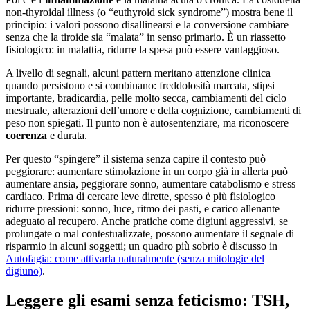
non-thyroidal illness (o “euthyroid sick syndrome”) mostra bene il
principio: i valori possono disallinearsi e la conversione cambiare
senza che la tiroide sia “malata” in senso primario. È un riassetto
fisiologico: in malattia, ridurre la spesa può essere vantaggioso.
A livello di segnali, alcuni pattern meritano attenzione clinica
quando persistono e si combinano: freddolosità marcata, stipsi
importante, bradicardia, pelle molto secca, cambiamenti del ciclo
mestruale, alterazioni dell’umore e della cognizione, cambiamenti di
peso non spiegati. Il punto non è autosentenziare, ma riconoscere
coerenza
e durata.
Per questo “spingere” il sistema senza capire il contesto può
peggiorare: aumentare stimolazione in un corpo già in allerta può
aumentare ansia, peggiorare sonno, aumentare catabolismo e stress
cardiaco. Prima di cercare leve dirette, spesso è più fisiologico
ridurre pressioni: sonno, luce, ritmo dei pasti, e carico allenante
adeguato al recupero. Anche pratiche come digiuni aggressivi, se
prolungate o mal contestualizzate, possono aumentare il segnale di
risparmio in alcuni soggetti; un quadro più sobrio è discusso in
Autofagia: come attivarla naturalmente (senza mitologie del
digiuno)
.
Leggere gli esami senza feticismo: TSH,