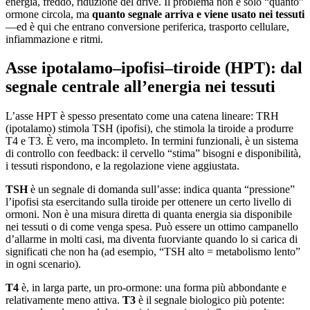
energia, freddo, riduzione del drive. Il problema non è solo “quanto”
ormone circola, ma
quanto segnale arriva e viene usato nei tessuti
—ed è qui che entrano conversione periferica, trasporto cellulare,
infiammazione e ritmi.
Asse ipotalamo–ipofisi–tiroide (HPT): dal
segnale centrale all’energia nei tessuti
L’asse HPT è spesso presentato come una catena lineare: TRH
(ipotalamo) stimola TSH (ipofisi), che stimola la tiroide a produrre
T4 e T3. È vero, ma incompleto. In termini funzionali, è un sistema
di controllo con feedback: il cervello “stima” bisogni e disponibilità,
i tessuti rispondono, e la regolazione viene aggiustata.
TSH
è un segnale di domanda sull’asse: indica quanta “pressione”
l’ipofisi sta esercitando sulla tiroide per ottenere un certo livello di
ormoni. Non è una misura diretta di quanta energia sia disponibile
nei tessuti o di come venga spesa. Può essere un ottimo campanello
d’allarme in molti casi, ma diventa fuorviante quando lo si carica di
significati che non ha (ad esempio, “TSH alto = metabolismo lento”
in ogni scenario).
T4
è, in larga parte, un pro-ormone: una forma più abbondante e
relativamente meno attiva.
T3
è il segnale biologico più potente: