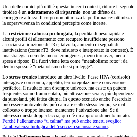
Una delle cornici più utili è questa: in certi contesti, ridurre il segnale
tiroideo è un
adattamento di risparmio
, non un difetto da
correggere a forza. Il corpo non ottimizza la performance: ottimizza
la sopravvivenza in condizioni percepite come incerte.
La
restrizione calorica prolungata
, la perdita di peso rapida e
alcuni profili di allenamento con recupero insufficiente possono
associarsi a riduzione di T3 e, talvolta, aumento di segnali di
inattivazione (come rT3, dove misurato e interpretato in contesto). È
una strategia coerente: meno termogenesi, meno turnover, meno
spesa a riposo. Da fuori viene letta come “metabolismo rotto”; da
dentro spesso è “metabolismo che si protegge”.
Lo
stress cronico
introduce un altro livello: l’asse HPA (cortisolo)
interagisce con sonno, appetito, termoregolazione e conversione
periferica. Il risultato non è sempre univoco, ma esiste un pattern
frequente: sonno frammentato, più attivazione serale, più dipendenza
da stimolanti, più fatica diurna. In questo scenario anche l’esercizio
può essere ambivalente: può calmare e allo stesso tempo, se mal
collocato o troppo intenso, mantenere l’attivazione alta. Se ti
interessa questa doppia faccia, qui c’è un approfondimento mirato:
Perché l’allenamento “ti calma” ma può anche tenerti sveglio:
l’ambivalenza biologica dell’esercizio su ansia e sonno
.
Poi c’è l’
infiammazione
e la malattia acuta o cronica. La cosiddetta