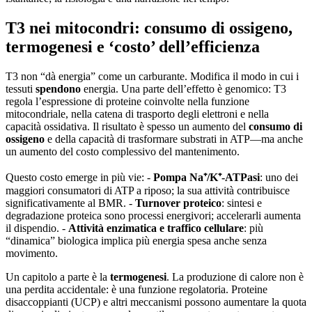
T3 nei mitocondri: consumo di ossigeno,
termogenesi e ‘costo’ dell’efficienza
T3 non “dà energia” come un carburante. Modifica il modo in cui i
tessuti
spendono
energia. Una parte dell’effetto è genomico: T3
regola l’espressione di proteine coinvolte nella funzione
mitocondriale, nella catena di trasporto degli elettroni e nella
capacità ossidativa. Il risultato è spesso un aumento del
consumo di
ossigeno
e della capacità di trasformare substrati in ATP—ma anche
un aumento del costo complessivo del mantenimento.
Questo costo emerge in più vie: -
Pompa Na⁺/K⁺-ATPasi
: uno dei
maggiori consumatori di ATP a riposo; la sua attività contribuisce
significativamente al BMR. -
Turnover proteico
: sintesi e
degradazione proteica sono processi energivori; accelerarli aumenta
il dispendio. -
Attività enzimatica e traffico cellulare
: più
“dinamica” biologica implica più energia spesa anche senza
movimento.
Un capitolo a parte è la
termogenesi
. La produzione di calore non è
una perdita accidentale: è una funzione regolatoria. Proteine
disaccoppianti (UCP) e altri meccanismi possono aumentare la quota