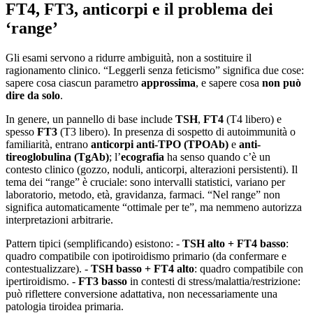
FT4, FT3, anticorpi e il problema dei
‘range’
Gli esami servono a ridurre ambiguità, non a sostituire il
ragionamento clinico. “Leggerli senza feticismo” significa due cose:
sapere cosa ciascun parametro
approssima
, e sapere cosa
non può
dire da solo
.
In genere, un pannello di base include
TSH
,
FT4
(T4 libero) e
spesso
FT3
(T3 libero). In presenza di sospetto di autoimmunità o
familiarità, entrano
anticorpi anti-TPO (TPOAb)
e
anti-
tireoglobulina (TgAb)
; l’
ecografia
ha senso quando c’è un
contesto clinico (gozzo, noduli, anticorpi, alterazioni persistenti). Il
tema dei “range” è cruciale: sono intervalli statistici, variano per
laboratorio, metodo, età, gravidanza, farmaci. “Nel range” non
significa automaticamente “ottimale per te”, ma nemmeno autorizza
interpretazioni arbitrarie.
Pattern tipici (semplificando) esistono: -
TSH alto + FT4 basso
:
quadro compatibile con ipotiroidismo primario (da confermare e
contestualizzare). -
TSH basso + FT4 alto
: quadro compatibile con
ipertiroidismo. -
FT3 basso
in contesti di stress/malattia/restrizione:
può riflettere conversione adattativa, non necessariamente una
patologia tiroidea primaria.