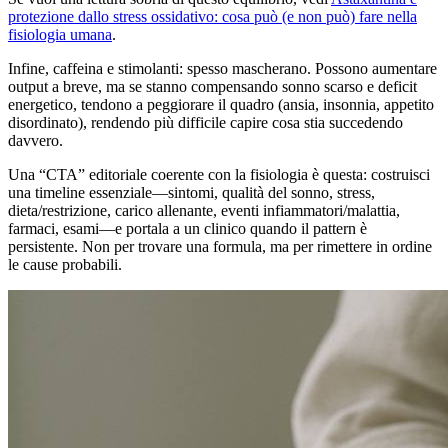
protezione dallo stress ossidativo: cosa può (e non può) fare nella
fisiologia umana
.
Infine, caffeina e stimolanti: spesso mascherano. Possono aumentare
output a breve, ma se stanno compensando sonno scarso e deficit
energetico, tendono a peggiorare il quadro (ansia, insonnia, appetito
disordinato), rendendo più difficile capire cosa stia succedendo
davvero.
Una “CTA” editoriale coerente con la fisiologia è questa: costruisci
una timeline essenziale—sintomi, qualità del sonno, stress,
dieta/restrizione, carico allenante, eventi infiammatori/malattia,
farmaci, esami—e portala a un clinico quando il pattern è
persistente. Non per trovare una formula, ma per rimettere in ordine
le cause probabili.