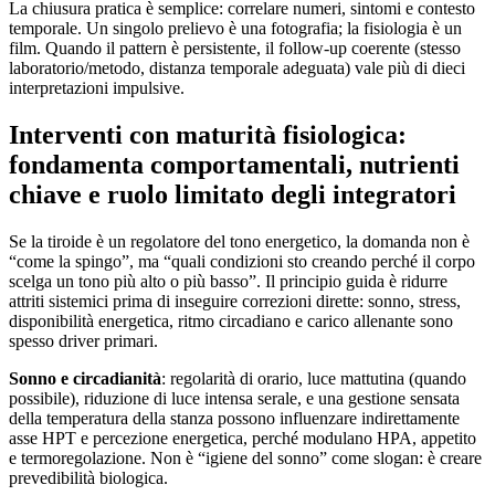
La chiusura pratica è semplice: correlare numeri, sintomi e contesto
temporale. Un singolo prelievo è una fotografia; la fisiologia è un
film. Quando il pattern è persistente, il follow-up coerente (stesso
laboratorio/metodo, distanza temporale adeguata) vale più di dieci
interpretazioni impulsive.
Interventi con maturità fisiologica:
fondamenta comportamentali, nutrienti
chiave e ruolo limitato degli integratori
Se la tiroide è un regolatore del tono energetico, la domanda non è
“come la spingo”, ma “quali condizioni sto creando perché il corpo
scelga un tono più alto o più basso”. Il principio guida è ridurre
attriti sistemici prima di inseguire correzioni dirette: sonno, stress,
disponibilità energetica, ritmo circadiano e carico allenante sono
spesso driver primari.
Sonno e circadianità
: regolarità di orario, luce mattutina (quando
possibile), riduzione di luce intensa serale, e una gestione sensata
della temperatura della stanza possono influenzare indirettamente
asse HPT e percezione energetica, perché modulano HPA, appetito
e termoregolazione. Non è “igiene del sonno” come slogan: è creare
prevedibilità biologica.