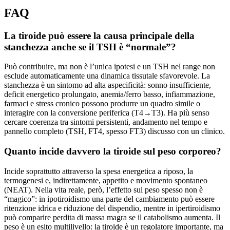
FAQ
La tiroide può essere la causa principale della
stanchezza anche se il TSH è “normale”?
Può contribuire, ma non è l’unica ipotesi e un TSH nel range non
esclude automaticamente una dinamica tissutale sfavorevole. La
stanchezza è un sintomo ad alta aspecificità: sonno insufficiente,
deficit energetico prolungato, anemia/ferro basso, infiammazione,
farmaci e stress cronico possono produrre un quadro simile o
interagire con la conversione periferica (T4→T3). Ha più senso
cercare coerenza tra sintomi persistenti, andamento nel tempo e
pannello completo (TSH, FT4, spesso FT3) discusso con un clinico.
Quanto incide davvero la tiroide sul peso corporeo?
Incide soprattutto attraverso la spesa energetica a riposo, la
termogenesi e, indirettamente, appetito e movimento spontaneo
(NEAT). Nella vita reale, però, l’effetto sul peso spesso non è
“magico”: in ipotiroidismo una parte del cambiamento può essere
ritenzione idrica e riduzione del dispendio, mentre in ipertiroidismo
può comparire perdita di massa magra se il catabolismo aumenta. Il
peso è un esito multilivello: la tiroide è un regolatore importante, ma