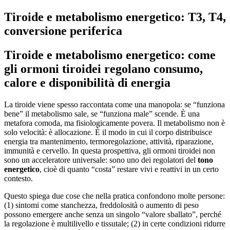
Tiroide e metabolismo energetico: T3, T4,
conversione periferica
Tiroide e metabolismo energetico: come
gli ormoni tiroidei regolano consumo,
calore e disponibilità di energia
La tiroide viene spesso raccontata come una manopola: se “funziona
bene” il metabolismo sale, se “funziona male” scende. È una
metafora comoda, ma fisiologicamente povera. Il metabolismo non è
solo velocità: è allocazione. È il modo in cui il corpo distribuisce
energia tra mantenimento, termoregolazione, attività, riparazione,
immunità e cervello. In questa prospettiva, gli ormoni tiroidei non
sono un acceleratore universale: sono uno dei regolatori del
tono
energetico
, cioè di quanto “costa” restare vivi e reattivi in un certo
contesto.
Questo spiega due cose che nella pratica confondono molte persone:
(1) sintomi come stanchezza, freddolosità o aumento di peso
possono emergere anche senza un singolo “valore sballato”, perché
la regolazione è multilivello e tissutale; (2) in certe condizioni ridurre