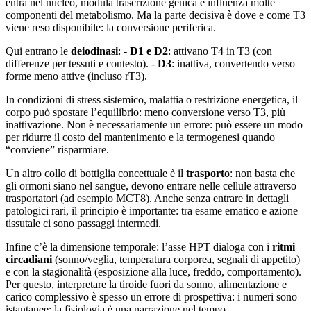
entra nel nucleo, modula trascrizione genica e influenza molte
componenti del metabolismo. Ma la parte decisiva è dove e come T3
viene reso disponibile: la conversione periferica.
Qui entrano le
deiodinasi
: -
D1 e D2
: attivano T4 in T3 (con
differenze per tessuti e contesto). -
D3
: inattiva, convertendo verso
forme meno attive (incluso rT3).
In condizioni di stress sistemico, malattia o restrizione energetica, il
corpo può spostare l’equilibrio: meno conversione verso T3, più
inattivazione. Non è necessariamente un errore: può essere un modo
per ridurre il costo del mantenimento e la termogenesi quando
“conviene” risparmiare.
Un altro collo di bottiglia concettuale è il
trasporto
: non basta che
gli ormoni siano nel sangue, devono entrare nelle cellule attraverso
trasportatori (ad esempio MCT8). Anche senza entrare in dettagli
patologici rari, il principio è importante: tra esame ematico e azione
tissutale ci sono passaggi intermedi.
Infine c’è la dimensione temporale: l’asse HPT dialoga con i
ritmi
circadiani
(sonno/veglia, temperatura corporea, segnali di appetito)
e con la stagionalità (esposizione alla luce, freddo, comportamento).
Per questo, interpretare la tiroide fuori da sonno, alimentazione e
carico complessivo è spesso un errore di prospettiva: i numeri sono
istantanee; la fisiologia è una narrazione nel tempo.