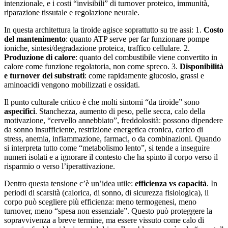
intenzionale, e i costi “invisibili” di turnover proteico, immunità,
riparazione tissutale e regolazione neurale.
In questa architettura la tiroide agisce soprattutto su tre assi: 1.
Costo
del mantenimento
: quanto ATP serve per far funzionare pompe
ioniche, sintesi/degradazione proteica, traffico cellulare. 2.
Produzione di calore
: quanto del combustibile viene convertito in
calore come funzione regolatoria, non come spreco. 3.
Disponibilità
e turnover dei substrati
: come rapidamente glucosio, grassi e
aminoacidi vengono mobilizzati e ossidati.
Il punto culturale critico è che molti sintomi “da tiroide” sono
aspecifici
. Stanchezza, aumento di peso, pelle secca, calo della
motivazione, “cervello annebbiato”, freddolosità: possono dipendere
da sonno insufficiente, restrizione energetica cronica, carico di
stress, anemia, infiammazione, farmaci, o da combinazioni. Quando
si interpreta tutto come “metabolismo lento”, si tende a inseguire
numeri isolati e a ignorare il contesto che ha spinto il corpo verso il
risparmio o verso l’iperattivazione.
Dentro questa tensione c’è un’idea utile:
efficienza vs capacità
. In
periodi di scarsità (calorica, di sonno, di sicurezza fisiologica), il
corpo può scegliere più efficienza: meno termogenesi, meno
turnover, meno “spesa non essenziale”. Questo può proteggere la
sopravvivenza a breve termine, ma essere vissuto come calo di