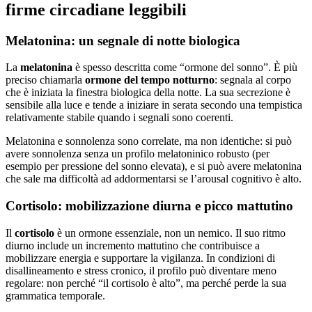
firme circadiane leggibili
Melatonina: un segnale di notte biologica
La
melatonina
è spesso descritta come “ormone del sonno”. È più
preciso chiamarla
ormone del tempo notturno
: segnala al corpo
che è iniziata la finestra biologica della notte. La sua secrezione è
sensibile alla luce e tende a iniziare in serata secondo una tempistica
relativamente stabile quando i segnali sono coerenti.
Melatonina e sonnolenza sono correlate, ma non identiche: si può
avere sonnolenza senza un profilo melatoninico robusto (per
esempio per pressione del sonno elevata), e si può avere melatonina
che sale ma difficoltà ad addormentarsi se l’arousal cognitivo è alto.
Cortisolo: mobilizzazione diurna e picco mattutino
Il
cortisolo
è un ormone essenziale, non un nemico. Il suo ritmo
diurno include un incremento mattutino che contribuisce a
mobilizzare energia e supportare la vigilanza. In condizioni di
disallineamento e stress cronico, il profilo può diventare meno
regolare: non perché “il cortisolo è alto”, ma perché perde la sua
grammatica temporale.