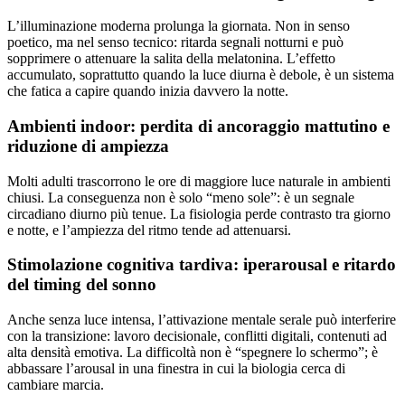
L’illuminazione moderna prolunga la giornata. Non in senso
poetico, ma nel senso tecnico: ritarda segnali notturni e può
sopprimere o attenuare la salita della melatonina. L’effetto
accumulato, soprattutto quando la luce diurna è debole, è un sistema
che fatica a capire quando inizia davvero la notte.
Ambienti indoor: perdita di ancoraggio mattutino e
riduzione di ampiezza
Molti adulti trascorrono le ore di maggiore luce naturale in ambienti
chiusi. La conseguenza non è solo “meno sole”: è un segnale
circadiano diurno più tenue. La fisiologia perde contrasto tra giorno
e notte, e l’ampiezza del ritmo tende ad attenuarsi.
Stimolazione cognitiva tardiva: iperarousal e ritardo
del timing del sonno
Anche senza luce intensa, l’attivazione mentale serale può interferire
con la transizione: lavoro decisionale, conflitti digitali, contenuti ad
alta densità emotiva. La difficoltà non è “spegnere lo schermo”; è
abbassare l’arousal in una finestra in cui la biologia cerca di
cambiare marcia.