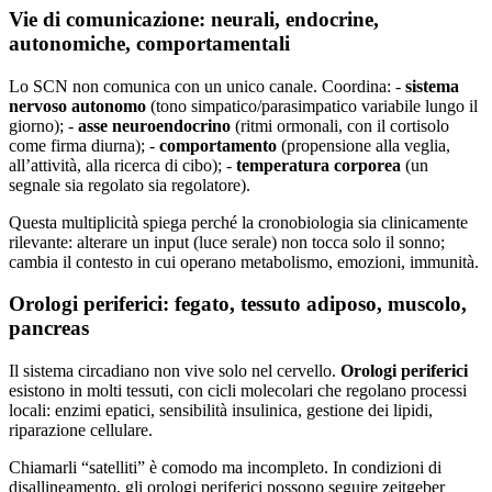
Vie di comunicazione: neurali, endocrine,
autonomiche, comportamentali
Lo SCN non comunica con un unico canale. Coordina: -
sistema
nervoso autonomo
(tono simpatico/parasimpatico variabile lungo il
giorno); -
asse neuroendocrino
(ritmi ormonali, con il cortisolo
come firma diurna); -
comportamento
(propensione alla veglia,
all’attività, alla ricerca di cibo); -
temperatura corporea
(un
segnale sia regolato sia regolatore).
Questa multiplicità spiega perché la cronobiologia sia clinicamente
rilevante: alterare un input (luce serale) non tocca solo il sonno;
cambia il contesto in cui operano metabolismo, emozioni, immunità.
Orologi periferici: fegato, tessuto adiposo, muscolo,
pancreas
Il sistema circadiano non vive solo nel cervello.
Orologi periferici
esistono in molti tessuti, con cicli molecolari che regolano processi
locali: enzimi epatici, sensibilità insulinica, gestione dei lipidi,
riparazione cellulare.
Chiamarli “satelliti” è comodo ma incompleto. In condizioni di
disallineamento, gli orologi periferici possono seguire zeitgeber