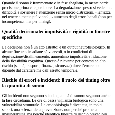
Quando il sonno è frammentato o in fase sbagliata, la mente perde
precisione prima che perda ore. La degradazione spesso si vede in: -
difficoltà a sostenere l’attenzione senza micro-distrazioni, - lentezza
nel tenere a mente più vincoli, - aumento degli errori banali (non per
incompetenza, ma per timing).
Qualità decisionale: impulsività e rigidità in finestre
specifiche
La decisione non è un atto astratto: è un output neurofisiologico. In
alcune finestre circadiane sfavorevoli, o in condizioni di
deprivazione/disallineamento, aumentano impulsività e riduzione
della flessibilità cognitiva. Questo è rilevante per contesti ad alto
rischio (sanità, trasporti, finanza, sicurezza) dove l’errore non
dipende dal carattere ma dall’assetto temporale.
Rischio di errori e incidenti: il ruolo del timing oltre
la quantità di sonno
Gli incidenti non seguono solo la quantità di sonno: seguono anche
la fase circadiana. Le ore di bassa vigilanza biologica sono una
vulnerabilità strutturale. La cronobiologia è diventata, in molti
settori, una scienza della prevenzione: non perché prometta
invulnerabilità, ma perché identifica finestre di rischio prevedibili.