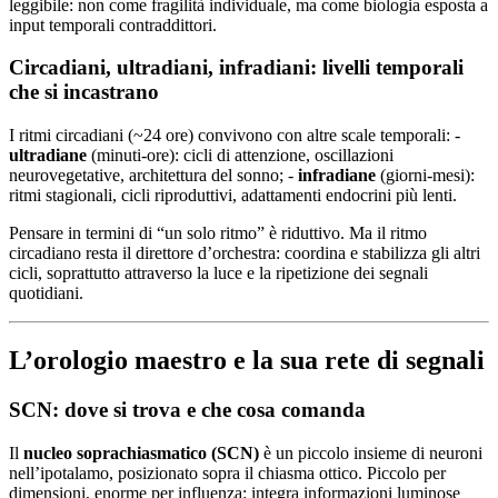
leggibile: non come fragilità individuale, ma come biologia esposta a
input temporali contraddittori.
Circadiani, ultradiani, infradiani: livelli temporali
che si incastrano
I ritmi circadiani (~24 ore) convivono con altre scale temporali: -
ultradiane
(minuti-ore): cicli di attenzione, oscillazioni
neurovegetative, architettura del sonno; -
infradiane
(giorni-mesi):
ritmi stagionali, cicli riproduttivi, adattamenti endocrini più lenti.
Pensare in termini di “un solo ritmo” è riduttivo. Ma il ritmo
circadiano resta il direttore d’orchestra: coordina e stabilizza gli altri
cicli, soprattutto attraverso la luce e la ripetizione dei segnali
quotidiani.
L’orologio maestro e la sua rete di segnali
SCN: dove si trova e che cosa comanda
Il
nucleo soprachiasmatico (SCN)
è un piccolo insieme di neuroni
nell’ipotalamo, posizionato sopra il chiasma ottico. Piccolo per
dimensioni, enorme per influenza: integra informazioni luminose