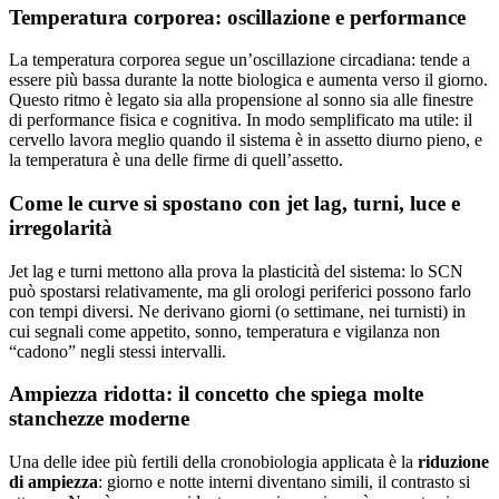
Temperatura corporea: oscillazione e performance
La temperatura corporea segue un’oscillazione circadiana: tende a
essere più bassa durante la notte biologica e aumenta verso il giorno.
Questo ritmo è legato sia alla propensione al sonno sia alle finestre
di performance fisica e cognitiva. In modo semplificato ma utile: il
cervello lavora meglio quando il sistema è in assetto diurno pieno, e
la temperatura è una delle firme di quell’assetto.
Come le curve si spostano con jet lag, turni, luce e
irregolarità
Jet lag e turni mettono alla prova la plasticità del sistema: lo SCN
può spostarsi relativamente, ma gli orologi periferici possono farlo
con tempi diversi. Ne derivano giorni (o settimane, nei turnisti) in
cui segnali come appetito, sonno, temperatura e vigilanza non
“cadono” negli stessi intervalli.
Ampiezza ridotta: il concetto che spiega molte
stanchezze moderne
Una delle idee più fertili della cronobiologia applicata è la
riduzione
di ampiezza
: giorno e notte interni diventano simili, il contrasto si