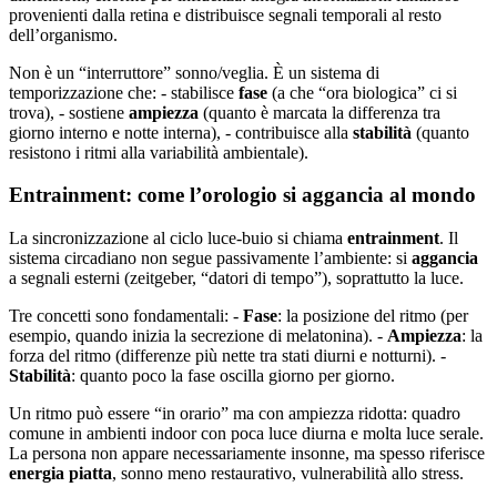
provenienti dalla retina e distribuisce segnali temporali al resto
dell’organismo.
Non è un “interruttore” sonno/veglia. È un sistema di
temporizzazione che: - stabilisce
fase
(a che “ora biologica” ci si
trova), - sostiene
ampiezza
(quanto è marcata la differenza tra
giorno interno e notte interna), - contribuisce alla
stabilità
(quanto
resistono i ritmi alla variabilità ambientale).
Entrainment: come l’orologio si aggancia al mondo
La sincronizzazione al ciclo luce-buio si chiama
entrainment
. Il
sistema circadiano non segue passivamente l’ambiente: si
aggancia
a segnali esterni (zeitgeber, “datori di tempo”), soprattutto la luce.
Tre concetti sono fondamentali: -
Fase
: la posizione del ritmo (per
esempio, quando inizia la secrezione di melatonina). -
Ampiezza
: la
forza del ritmo (differenze più nette tra stati diurni e notturni). -
Stabilità
: quanto poco la fase oscilla giorno per giorno.
Un ritmo può essere “in orario” ma con ampiezza ridotta: quadro
comune in ambienti indoor con poca luce diurna e molta luce serale.
La persona non appare necessariamente insonne, ma spesso riferisce
energia piatta
, sonno meno restaurativo, vulnerabilità allo stress.