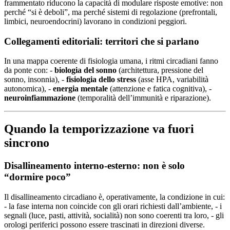
frammentato riducono la capacità di modulare risposte emotive: non
perché “si è deboli”, ma perché sistemi di regolazione (prefrontali,
limbici, neuroendocrini) lavorano in condizioni peggiori.
Collegamenti editoriali: territori che si parlano
In una mappa coerente di fisiologia umana, i ritmi circadiani fanno
da ponte con: -
biologia del sonno
(architettura, pressione del
sonno, insonnia), -
fisiologia dello stress
(asse HPA, variabilità
autonomica), -
energia mentale
(attenzione e fatica cognitiva), -
neuroinfiammazione
(temporalità dell’immunità e riparazione).
Quando la temporizzazione va fuori
sincrono
Disallineamento interno-esterno: non è solo
“dormire poco”
Il disallineamento circadiano è, operativamente, la condizione in cui:
- la fase interna non coincide con gli orari richiesti dall’ambiente, - i
segnali (luce, pasti, attività, socialità) non sono coerenti tra loro, - gli
orologi periferici possono essere trascinati in direzioni diverse.