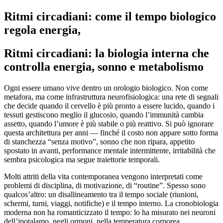
Ritmi circadiani: come il tempo biologico
regola energia,
Ritmi circadiani: la biologia interna che
controlla energia, sonno e metabolismo
Ogni essere umano vive dentro un orologio biologico. Non come
metafora, ma come infrastruttura neurofisiologica: una rete di segnali
che decide quando il cervello è più pronto a essere lucido, quando i
tessuti gestiscono meglio il glucosio, quando l’immunità cambia
assetto, quando l’umore è più stabile o più reattivo. Si può ignorare
questa architettura per anni — finché il costo non appare sotto forma
di stanchezza “senza motivo”, sonno che non ripara, appetito
spostato in avanti, performance mentale intermittente, irritabilità che
sembra psicologica ma segue traiettorie temporali.
Molti attriti della vita contemporanea vengono interpretati come
problemi di disciplina, di motivazione, di “routine”. Spesso sono
qualcos’altro: un disallineamento tra il tempo sociale (riunioni,
schermi, turni, viaggi, notifiche) e il tempo interno. La cronobiologia
moderna non ha romanticizzato il tempo: lo ha misurato nei neuroni
dell’ipotalamo, negli ormoni, nella temperatura corporea,