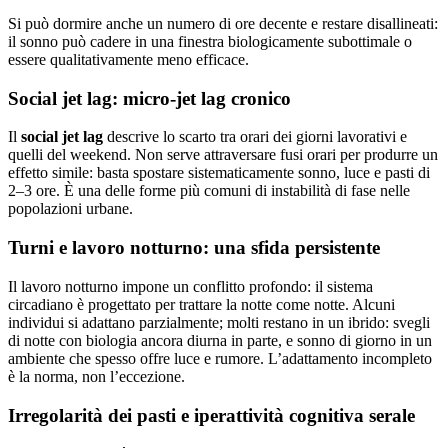
Si può dormire anche un numero di ore decente e restare disallineati:
il sonno può cadere in una finestra biologicamente subottimale o
essere qualitativamente meno efficace.
Social jet lag: micro-jet lag cronico
Il
social jet lag
descrive lo scarto tra orari dei giorni lavorativi e
quelli del weekend. Non serve attraversare fusi orari per produrre un
effetto simile: basta spostare sistematicamente sonno, luce e pasti di
2–3 ore. È una delle forme più comuni di instabilità di fase nelle
popolazioni urbane.
Turni e lavoro notturno: una sfida persistente
Il lavoro notturno impone un conflitto profondo: il sistema
circadiano è progettato per trattare la notte come notte. Alcuni
individui si adattano parzialmente; molti restano in un ibrido: svegli
di notte con biologia ancora diurna in parte, e sonno di giorno in un
ambiente che spesso offre luce e rumore. L’adattamento incompleto
è la norma, non l’eccezione.
Irregolarità dei pasti e iperattività cognitiva serale