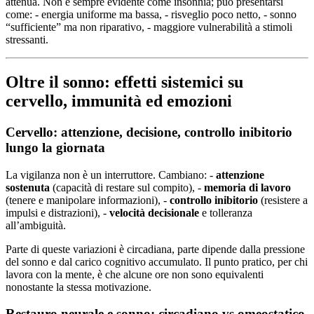
attenua. Non è sempre evidente come insonnia; può presentarsi
come: - energia uniforme ma bassa, - risveglio poco netto, - sonno
“sufficiente” ma non riparativo, - maggiore vulnerabilità a stimoli
stressanti.
Oltre il sonno: effetti sistemici su
cervello, immunità ed emozioni
Cervello: attenzione, decisione, controllo inibitorio
lungo la giornata
La vigilanza non è un interruttore. Cambiano: -
attenzione
sostenuta
(capacità di restare sul compito), -
memoria di lavoro
(tenere e manipolare informazioni), -
controllo inibitorio
(resistere a
impulsi e distrazioni), -
velocità decisionale
e tolleranza
all’ambiguità.
Parte di queste variazioni è circadiana, parte dipende dalla pressione
del sonno e dal carico cognitivo accumulato. Il punto pratico, per chi
lavora con la mente, è che alcune ore non sono equivalenti
nonostante la stessa motivazione.
Restauro neurale e sonno: circadiano vs omeostatico