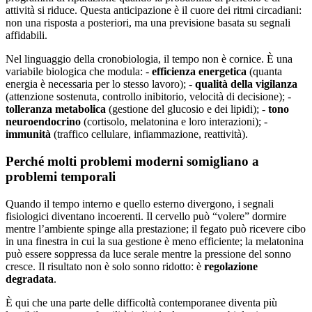
attività si riduce. Questa anticipazione è il cuore dei ritmi circadiani:
non una risposta a posteriori, ma una previsione basata su segnali
affidabili.
Nel linguaggio della cronobiologia, il tempo non è cornice. È una
variabile biologica che modula: -
efficienza energetica
(quanta
energia è necessaria per lo stesso lavoro); -
qualità della vigilanza
(attenzione sostenuta, controllo inibitorio, velocità di decisione); -
tolleranza metabolica
(gestione del glucosio e dei lipidi); -
tono
neuroendocrino
(cortisolo, melatonina e loro interazioni); -
immunità
(traffico cellulare, infiammazione, reattività).
Perché molti problemi moderni somigliano a
problemi temporali
Quando il tempo interno e quello esterno divergono, i segnali
fisiologici diventano incoerenti. Il cervello può “volere” dormire
mentre l’ambiente spinge alla prestazione; il fegato può ricevere cibo
in una finestra in cui la sua gestione è meno efficiente; la melatonina
può essere soppressa da luce serale mentre la pressione del sonno
cresce. Il risultato non è solo sonno ridotto: è
regolazione
degradata
.
È qui che una parte delle difficoltà contemporanee diventa più