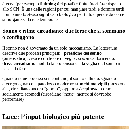
diversi (per esempio il
timing dei pasti
) e finire fuori fase rispetto
allo SCN. È una delle ragioni per cui mangiare tardi e dormire tardi
non hanno lo stesso significato biologico per tutti: dipende da come
si riorganizza la rete temporale.
Sonno e ritmo circadiano: due forze che si sommano
o confliggono
Il sonno non è governato da un solo meccanismo. La letteratura
descrive due processi principali: -
pressione del sonno
(omeostatica): cresce con le ore di veglia, si scarica dormendo; -
drive circadiano
: modula la propensione alla veglia o al sonno in
base alla fase.
Quando i due processi si incontrano, il sonno è fluido. Quando
divergono, nasce il paradosso moderno:
stanchi ma vigili
(pressione
alta, circadiano ancora “giorno”) oppure
asleepiness
in orari
socialmente scomodi (circadiano “notte” mentre si dovrebbe
performare).
Luce: l’input biologico più potente