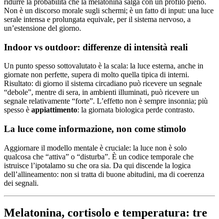
ridurre la probabilità che la melatonina salga con un profilo pieno.
Non è un discorso morale sugli schermi; è un fatto di input: una luce
serale intensa e prolungata equivale, per il sistema nervoso, a
un’estensione del giorno.
Indoor vs outdoor: differenze di intensità reali
Un punto spesso sottovalutato è la scala: la luce esterna, anche in
giornate non perfette, supera di molto quella tipica di interni.
Risultato: di giorno il sistema circadiano può ricevere un segnale
“debole”, mentre di sera, in ambienti illuminati, può ricevere un
segnale relativamente “forte”. L’effetto non è sempre insonnia; più
spesso è
appiattimento
: la giornata biologica perde contrasto.
La luce come informazione, non come stimolo
Aggiornare il modello mentale è cruciale: la luce non è solo
qualcosa che “attiva” o “disturba”. È un codice temporale che
istruisce l’ipotalamo su che ora sia. Da qui discende la logica
dell’allineamento: non si tratta di buone abitudini, ma di coerenza
dei segnali.
Melatonina, cortisolo e temperatura: tre