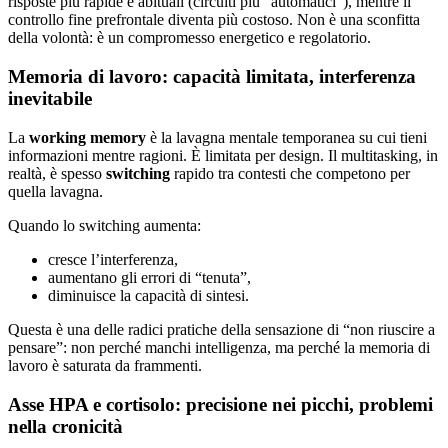
risposte più rapide e abituali (circuiti più “automatici”), mentre il
controllo fine prefrontale diventa più costoso. Non è una sconfitta
della volontà: è un compromesso energetico e regolatorio.
Memoria di lavoro: capacità limitata, interferenza
inevitabile
La
working memory
è la lavagna mentale temporanea su cui tieni
informazioni mentre ragioni. È limitata per design. Il multitasking, in
realtà, è spesso
switching
rapido tra contesti che competono per
quella lavagna.
Quando lo switching aumenta:
cresce l’interferenza,
aumentano gli errori di “tenuta”,
diminuisce la capacità di sintesi.
Questa è una delle radici pratiche della sensazione di “non riuscire a
pensare”: non perché manchi intelligenza, ma perché la memoria di
lavoro è saturata da frammenti.
Asse HPA e cortisolo: precisione nei picchi, problemi
nella cronicità