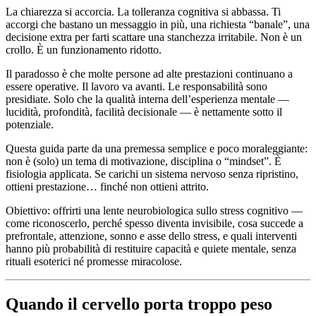
La chiarezza si accorcia. La tolleranza cognitiva si abbassa. Ti
accorgi che bastano un messaggio in più, una richiesta “banale”, una
decisione extra per farti scattare una stanchezza irritabile. Non è un
crollo. È un funzionamento ridotto.
Il paradosso è che molte persone ad alte prestazioni continuano a
essere operative. Il lavoro va avanti. Le responsabilità sono
presidiate. Solo che la qualità interna dell’esperienza mentale —
lucidità, profondità, facilità decisionale — è nettamente sotto il
potenziale.
Questa guida parte da una premessa semplice e poco moraleggiante:
non è (solo) un tema di motivazione, disciplina o “mindset”. È
fisiologia applicata. Se carichi un sistema nervoso senza ripristino,
ottieni prestazione… finché non ottieni attrito.
Obiettivo: offrirti una lente neurobiologica sullo stress cognitivo —
come riconoscerlo, perché spesso diventa invisibile, cosa succede a
prefrontale, attenzione, sonno e asse dello stress, e quali interventi
hanno più probabilità di restituire capacità e quiete mentale, senza
rituali esoterici né promesse miracolose.
Quando il cervello porta troppo peso