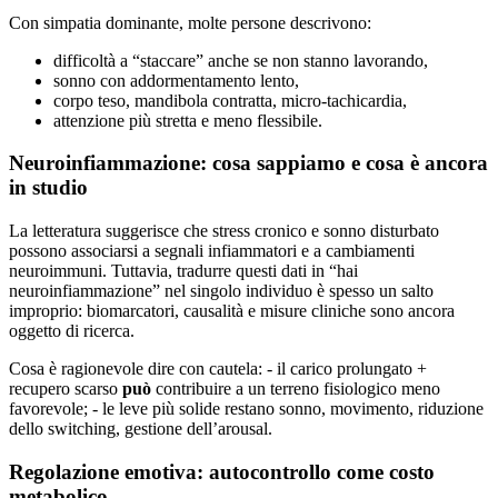
Con simpatia dominante, molte persone descrivono:
difficoltà a “staccare” anche se non stanno lavorando,
sonno con addormentamento lento,
corpo teso, mandibola contratta, micro-tachicardia,
attenzione più stretta e meno flessibile.
Neuroinfiammazione: cosa sappiamo e cosa è ancora
in studio
La letteratura suggerisce che stress cronico e sonno disturbato
possono associarsi a segnali infiammatori e a cambiamenti
neuroimmuni. Tuttavia, tradurre questi dati in “hai
neuroinfiammazione” nel singolo individuo è spesso un salto
improprio: biomarcatori, causalità e misure cliniche sono ancora
oggetto di ricerca.
Cosa è ragionevole dire con cautela: - il carico prolungato +
recupero scarso
può
contribuire a un terreno fisiologico meno
favorevole; - le leve più solide restano sonno, movimento, riduzione
dello switching, gestione dell’arousal.
Regolazione emotiva: autocontrollo come costo
metabolico