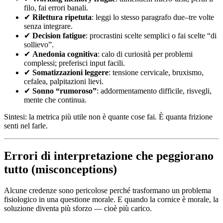
filo, fai errori banali.
✔
Rilettura ripetuta
: leggi lo stesso paragrafo due–tre volte
senza integrare.
✔
Decision fatigue
: procrastini scelte semplici o fai scelte “di
sollievo”.
✔
Anedonia cognitiva
: calo di curiosità per problemi
complessi; preferisci input facili.
✔
Somatizzazioni leggere
: tensione cervicale, bruxismo,
cefalea, palpitazioni lievi.
✔
Sonno “rumoroso”
: addormentamento difficile, risvegli,
mente che continua.
Sintesi: la metrica più utile non è quante cose fai. È quanta frizione
senti nel farle.
Errori di interpretazione che peggiorano
tutto (misconceptions)
Alcune credenze sono pericolose perché trasformano un problema
fisiologico in una questione morale. E quando la cornice è morale, la
soluzione diventa più sforzo — cioè più carico.