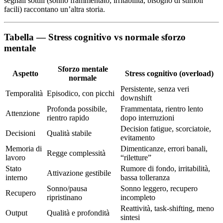
segnali sottili (sonno frammentato, irritabilità, bisogno di stimoli
facili) raccontano un’altra storia.
Tabella — Stress cognitivo vs normale sforzo
mentale
Sforzo mentale
Aspetto
Stress cognitivo (overload)
normale
Persistente, senza veri
Temporalità
Episodico, con picchi
downshift
Profonda possibile,
Frammentata, rientro lento
Attenzione
rientro rapido
dopo interruzioni
Decision fatigue, scorciatoie,
Decisioni
Qualità stabile
evitamento
Memoria di
Dimenticanze, errori banali,
Regge complessità
lavoro
“riletture”
Stato
Rumore di fondo, irritabilità,
Attivazione gestibile
interno
bassa tolleranza
Sonno/pausa
Sonno leggero, recupero
Recupero
ripristinano
incompleto
Reattività, task-shifting, meno
Output
Qualità e profondità
sintesi