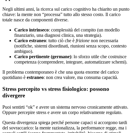
Negli ultimi anni, la ricerca sul carico cognitivo ha chiarito un punto
chiave: la mente non “processa” tutto allo stesso costo. Il carico
totale nasce da componenti diverse.
Carico intrinseco
: complessità del compito (un modello
finanziario, una diagnosi clinica, una strategia).
Carico estraneo
: tutto ciò che è
frizione
non necessaria
(notifiche, sistemi disordinati, riunioni senza scopo, contesto
ambiguo).
Carico pertinente (germane)
: lo sforzo utile che costruisce
competenza (comprendere, integrare, automatizzare schemi).
Il problema contemporaneo è che una quota enorme del carico
quotidiano è
estraneo
: non crea valore, ma consuma capacità.
Stress percepito vs stress fisiologico: possono
divergere
Puoi sentirti “ok” e avere un sistema nervoso cronicamente attivato.
Oppure percepire stress e avere un corpo relativamente regolato.
Questa divergenza spiega perché persone capaci si accorgono tardi
del sovraccarico: la mente razionalizza, la performance regge, ma i