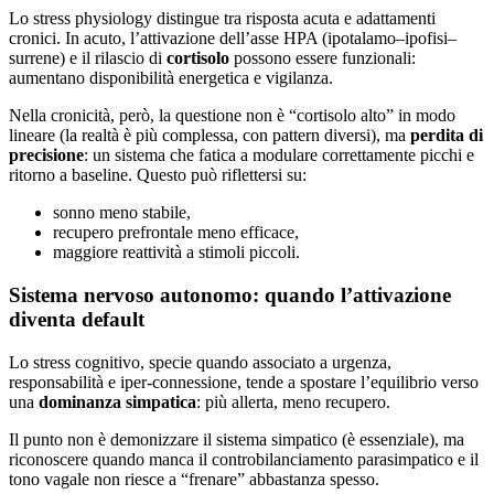
Lo stress physiology distingue tra risposta acuta e adattamenti
cronici. In acuto, l’attivazione dell’asse HPA (ipotalamo–ipofisi–
surrene) e il rilascio di
cortisolo
possono essere funzionali:
aumentano disponibilità energetica e vigilanza.
Nella cronicità, però, la questione non è “cortisolo alto” in modo
lineare (la realtà è più complessa, con pattern diversi), ma
perdita di
precisione
: un sistema che fatica a modulare correttamente picchi e
ritorno a baseline. Questo può riflettersi su:
sonno meno stabile,
recupero prefrontale meno efficace,
maggiore reattività a stimoli piccoli.
Sistema nervoso autonomo: quando l’attivazione
diventa default
Lo stress cognitivo, specie quando associato a urgenza,
responsabilità e iper-connessione, tende a spostare l’equilibrio verso
una
dominanza simpatica
: più allerta, meno recupero.
Il punto non è demonizzare il sistema simpatico (è essenziale), ma
riconoscere quando manca il controbilanciamento parasimpatico e il
tono vagale non riesce a “frenare” abbastanza spesso.