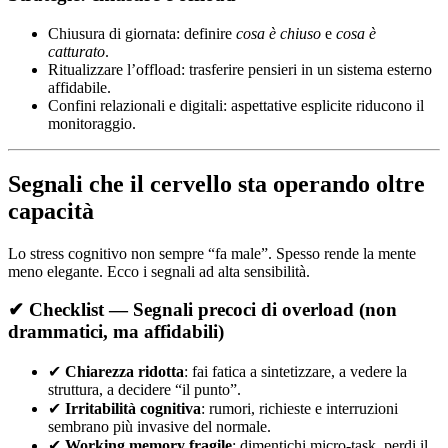
Chiusura di giornata: definire
cosa è chiuso
e
cosa è
catturato
.
Ritualizzare l’offload: trasferire pensieri in un sistema esterno
affidabile.
Confini relazionali e digitali: aspettative esplicite riducono il
monitoraggio.
Segnali che il cervello sta operando oltre
capacità
Lo stress cognitivo non sempre “fa male”. Spesso rende la mente
meno elegante. Ecco i segnali ad alta sensibilità.
✔ Checklist — Segnali precoci di overload (non
drammatici, ma affidabili)
✔
Chiarezza ridotta
: fai fatica a sintetizzare, a vedere la
struttura, a decidere “il punto”.
✔
Irritabilità cognitiva
: rumori, richieste e interruzioni
sembrano più invasive del normale.
✔
Working memory fragile
: dimentichi micro-task, perdi il