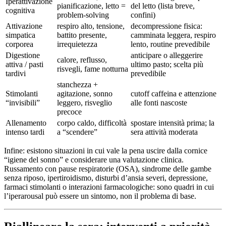
Iperattivazione
pianificazione, letto =
del letto (lista breve,
cognitiva
problem-solving
confini)
Attivazione
respiro alto, tensione,
decompressione fisica:
simpatica
battito presente,
camminata leggera, respiro
corporea
irrequietezza
lento, routine prevedibile
Digestione
anticipare o alleggerire
calore, reflusso,
attiva / pasti
ultimo pasto; scelta più
risvegli, fame notturna
tardivi
prevedibile
stanchezza +
Stimolanti
agitazione, sonno
cutoff caffeina e attenzione
“invisibili”
leggero, risveglio
alle fonti nascoste
precoce
Allenamento
corpo caldo, difficoltà
spostare intensità prima; la
intenso tardi
a “scendere”
sera attività moderata
Infine: esistono situazioni in cui vale la pena uscire dalla cornice
“igiene del sonno” e considerare una valutazione clinica.
Russamento con pause respiratorie (OSA), sindrome delle gambe
senza riposo, ipertiroidismo, disturbi d’ansia severi, depressione,
farmaci stimolanti o interazioni farmacologiche: sono quadri in cui
l’iperarousal può essere un sintomo, non il problema di base.