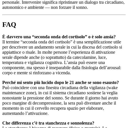
personale. Intervenire significa ripristinare un dialogo tra circadiano,
autonomico e ambiente — non forzare il sonno.
FAQ
È davvero una “seconda onda del cortisolo” o è solo ansia?
Il termine “seconda onda del cortisolo” è una semplificazione utile
per descrivere un andamento serale in cui la discesa del cortisolo si
appiattisce o risale. In molte persone l’esperienza di attivazione
serale dipende anche (o soprattutto) da catecolamine, luce,
temperatura e vigilanza cognitiva. L’ansia può essere una
componente, ma spesso è inseparabile dalla fisiologia dell’arousal:
corpo e mente si rinforzano a vicenda.
Perché mi sento più lucido dopo le 21 anche se sono esausto?
Può coincidere con una finestra circadiana della vigilanza (wake
maintenance zone), in cui il sistema circadiano sostiene la veglia
nonostante la pressione del sonno. Se durante il giorno hai avuto
poco margine di decompressione, la sera può diventare anche il
momento in cui il cervello recupera spazio per elaborare,
aumentando l’attivazione.
Che differenza c’è tra stanchezza e sonnolenza?