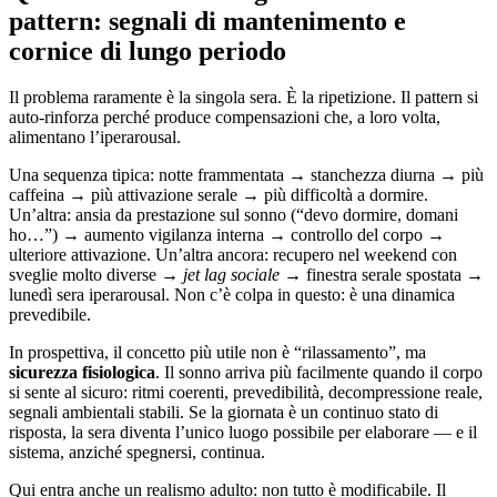
pattern: segnali di mantenimento e
cornice di lungo periodo
Il problema raramente è la singola sera. È la ripetizione. Il pattern si
auto-rinforza perché produce compensazioni che, a loro volta,
alimentano l’iperarousal.
Una sequenza tipica: notte frammentata → stanchezza diurna → più
caffeina → più attivazione serale → più difficoltà a dormire.
Un’altra: ansia da prestazione sul sonno (“devo dormire, domani
ho…”) → aumento vigilanza interna → controllo del corpo →
ulteriore attivazione. Un’altra ancora: recupero nel weekend con
sveglie molto diverse →
jet lag sociale
→ finestra serale spostata →
lunedì sera iperarousal. Non c’è colpa in questo: è una dinamica
prevedibile.
In prospettiva, il concetto più utile non è “rilassamento”, ma
sicurezza fisiologica
. Il sonno arriva più facilmente quando il corpo
si sente al sicuro: ritmi coerenti, prevedibilità, decompressione reale,
segnali ambientali stabili. Se la giornata è un continuo stato di
risposta, la sera diventa l’unico luogo possibile per elaborare — e il
sistema, anziché spegnersi, continua.
Qui entra anche un realismo adulto: non tutto è modificabile. Il