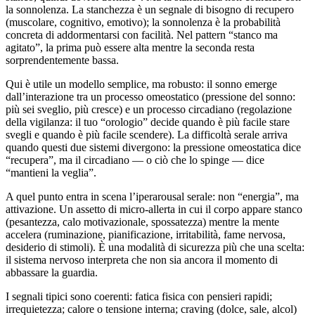
la sonnolenza. La stanchezza è un segnale di bisogno di recupero
(muscolare, cognitivo, emotivo); la sonnolenza è la probabilità
concreta di addormentarsi con facilità. Nel pattern “stanco ma
agitato”, la prima può essere alta mentre la seconda resta
sorprendentemente bassa.
Qui è utile un modello semplice, ma robusto: il sonno emerge
dall’interazione tra un processo omeostatico (pressione del sonno:
più sei sveglio, più cresce) e un processo circadiano (regolazione
della vigilanza: il tuo “orologio” decide quando è più facile stare
svegli e quando è più facile scendere). La difficoltà serale arriva
quando questi due sistemi divergono: la pressione omeostatica dice
“recupera”, ma il circadiano — o ciò che lo spinge — dice
“mantieni la veglia”.
A quel punto entra in scena l’iperarousal serale: non “energia”, ma
attivazione. Un assetto di micro-allerta in cui il corpo appare stanco
(pesantezza, calo motivazionale, spossatezza) mentre la mente
accelera (ruminazione, pianificazione, irritabilità, fame nervosa,
desiderio di stimoli). È una modalità di sicurezza più che una scelta:
il sistema nervoso interpreta che non sia ancora il momento di
abbassare la guardia.
I segnali tipici sono coerenti: fatica fisica con pensieri rapidi;
irrequietezza; calore o tensione interna; craving (dolce, sale, alcol)