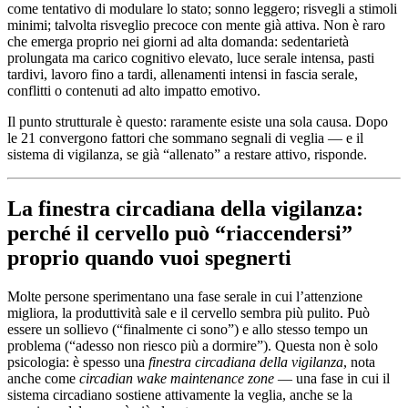
come tentativo di modulare lo stato; sonno leggero; risvegli a stimoli
minimi; talvolta risveglio precoce con mente già attiva. Non è raro
che emerga proprio nei giorni ad alta domanda: sedentarietà
prolungata ma carico cognitivo elevato, luce serale intensa, pasti
tardivi, lavoro fino a tardi, allenamenti intensi in fascia serale,
conflitti o contenuti ad alto impatto emotivo.
Il punto strutturale è questo: raramente esiste una sola causa. Dopo
le 21 convergono fattori che sommano segnali di veglia — e il
sistema di vigilanza, se già “allenato” a restare attivo, risponde.
La finestra circadiana della vigilanza:
perché il cervello può “riaccendersi”
proprio quando vuoi spegnerti
Molte persone sperimentano una fase serale in cui l’attenzione
migliora, la produttività sale e il cervello sembra più pulito. Può
essere un sollievo (“finalmente ci sono”) e allo stesso tempo un
problema (“adesso non riesco più a dormire”). Questa non è solo
psicologia: è spesso una
finestra circadiana della vigilanza
, nota
anche come
circadian wake maintenance zone
— una fase in cui il
sistema circadiano sostiene attivamente la veglia, anche se la