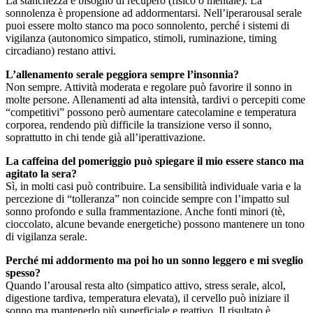
La stanchezza è bisogno di recupero (fisico o mentale). La
sonnolenza è propensione ad addormentarsi. Nell’iperarousal serale
puoi essere molto stanco ma poco sonnolento, perché i sistemi di
vigilanza (autonomico simpatico, stimoli, ruminazione, timing
circadiano) restano attivi.
L’allenamento serale peggiora sempre l’insonnia?
Non sempre. Attività moderata e regolare può favorire il sonno in
molte persone. Allenamenti ad alta intensità, tardivi o percepiti come
“competitivi” possono però aumentare catecolamine e temperatura
corporea, rendendo più difficile la transizione verso il sonno,
soprattutto in chi tende già all’iperattivazione.
La caffeina del pomeriggio può spiegare il mio essere stanco ma
agitato la sera?
Sì, in molti casi può contribuire. La sensibilità individuale varia e la
percezione di “tolleranza” non coincide sempre con l’impatto sul
sonno profondo e sulla frammentazione. Anche fonti minori (tè,
cioccolato, alcune bevande energetiche) possono mantenere un tono
di vigilanza serale.
Perché mi addormento ma poi ho un sonno leggero e mi sveglio
spesso?
Quando l’arousal resta alto (simpatico attivo, stress serale, alcol,
digestione tardiva, temperatura elevata), il cervello può iniziare il
sonno ma mantenerlo più superficiale e reattivo. Il risultato è