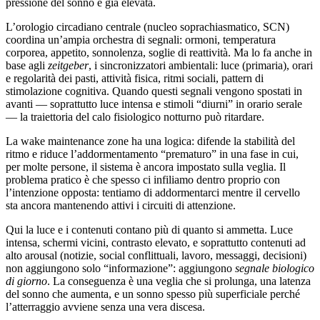
pressione del sonno è già elevata.
L’orologio circadiano centrale (nucleo soprachiasmatico, SCN)
coordina un’ampia orchestra di segnali: ormoni, temperatura
corporea, appetito, sonnolenza, soglie di reattività. Ma lo fa anche in
base agli
zeitgeber
, i sincronizzatori ambientali: luce (primaria), orari
e regolarità dei pasti, attività fisica, ritmi sociali, pattern di
stimolazione cognitiva. Quando questi segnali vengono spostati in
avanti — soprattutto luce intensa e stimoli “diurni” in orario serale
— la traiettoria del calo fisiologico notturno può ritardare.
La wake maintenance zone ha una logica: difende la stabilità del
ritmo e riduce l’addormentamento “prematuro” in una fase in cui,
per molte persone, il sistema è ancora impostato sulla veglia. Il
problema pratico è che spesso ci infiliamo dentro proprio con
l’intenzione opposta: tentiamo di addormentarci mentre il cervello
sta ancora mantenendo attivi i circuiti di attenzione.
Qui la luce e i contenuti contano più di quanto si ammetta. Luce
intensa, schermi vicini, contrasto elevato, e soprattutto contenuti ad
alto arousal (notizie, social conflittuali, lavoro, messaggi, decisioni)
non aggiungono solo “informazione”: aggiungono
segnale biologico
di giorno
. La conseguenza è una veglia che si prolunga, una latenza
del sonno che aumenta, e un sonno spesso più superficiale perché
l’atterraggio avviene senza una vera discesa.