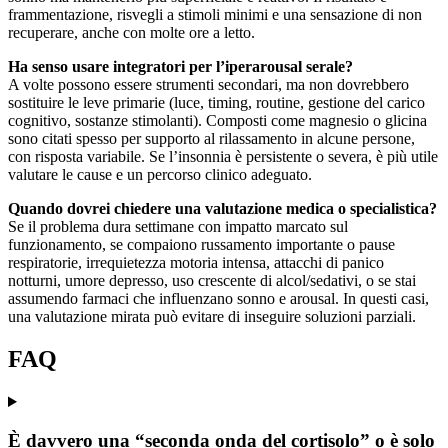
frammentazione, risvegli a stimoli minimi e una sensazione di non
recuperare, anche con molte ore a letto.
Ha senso usare integratori per l’iperarousal serale?
A volte possono essere strumenti secondari, ma non dovrebbero
sostituire le leve primarie (luce, timing, routine, gestione del carico
cognitivo, sostanze stimolanti). Composti come magnesio o glicina
sono citati spesso per supporto al rilassamento in alcune persone,
con risposta variabile. Se l’insonnia è persistente o severa, è più utile
valutare le cause e un percorso clinico adeguato.
Quando dovrei chiedere una valutazione medica o specialistica?
Se il problema dura settimane con impatto marcato sul
funzionamento, se compaiono russamento importante o pause
respiratorie, irrequietezza motoria intensa, attacchi di panico
notturni, umore depresso, uso crescente di alcol/sedativi, o se stai
assumendo farmaci che influenzano sonno e arousal. In questi casi,
una valutazione mirata può evitare di inseguire soluzioni parziali.
FAQ
È davvero una “seconda onda del cortisolo” o è solo