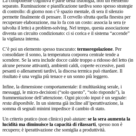
La componente cognitiva è parte della fisiologia, non un elemento
separato. Ruminazione e pianificazione tardiva sono spesso strategie
di controllo: di giorno non c’è spazio mentale, di sera il silenzio
permette finalmente di pensare. Il cervello sfrutta quella finestra per
recuperare elaborazione, ma lo fa con un costo: associa la sera (e
talvolta il letto) a problem-solving. Nel tempo, questa associazione
diventa un circuito condizionato: ci si corica e il sistema “accende”
la vigilanza interna.
C’è poi un elemento spesso trascurato:
termoregolazione
. Per
consolidare il sonno, la temperatura corporea centrale tende a
scendere. Se la sera include docce calde troppo a ridosso del letto (in
alcune persone attivanti), ambienti caldi, coperte eccessive, pasti
pesanti o allenamenti tardivi, la discesa termica può ritardare. Il
risultato è una veglia più tenace e un sonno più leggero.
Infine, la dimensione comportamentale: il multitasking serale, i
messaggi, le micro-decisioni (“solo questo”, “solo rispondo”), la
frammentazione dell’attenzione. Ogni piccolo input è un segnale:
resta disponibile
. In un sistema già incline all’iperattivazione, la
somma di segnali minimi impedisce il cambio di stato.
Un criterio pratico (non clinico) può aiutare:
se la sera aumenta la
lucidità ma diminuisce la capacità di rilassarti
, spesso non è
recupero; è iperattivazione che somiglia a produttività.