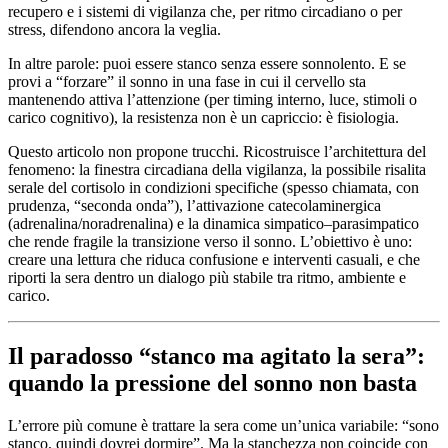
recupero e i sistemi di vigilanza che, per ritmo circadiano o per
stress, difendono ancora la veglia.
In altre parole: puoi essere stanco senza essere sonnolento. E se
provi a “forzare” il sonno in una fase in cui il cervello sta
mantenendo attiva l’attenzione (per timing interno, luce, stimoli o
carico cognitivo), la resistenza non è un capriccio: è fisiologia.
Questo articolo non propone trucchi. Ricostruisce l’architettura del
fenomeno: la finestra circadiana della vigilanza, la possibile risalita
serale del cortisolo in condizioni specifiche (spesso chiamata, con
prudenza, “seconda onda”), l’attivazione catecolaminergica
(adrenalina/noradrenalina) e la dinamica simpatico–parasimpatico
che rende fragile la transizione verso il sonno. L’obiettivo è uno:
creare una lettura che riduca confusione e interventi casuali, e che
riporti la sera dentro un dialogo più stabile tra ritmo, ambiente e
carico.
Il paradosso “stanco ma agitato la sera”:
quando la pressione del sonno non basta
L’errore più comune è trattare la sera come un’unica variabile: “sono
stanco, quindi dovrei dormire”. Ma la stanchezza non coincide con