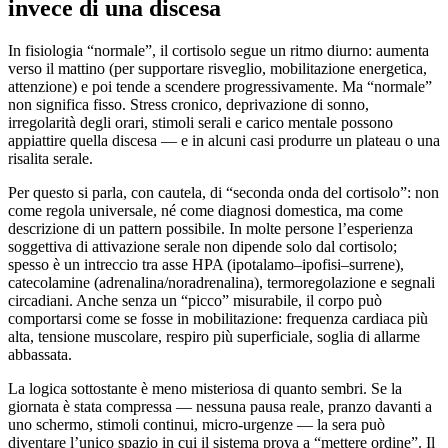
invece di una discesa
In fisiologia “normale”, il cortisolo segue un ritmo diurno: aumenta
verso il mattino (per supportare risveglio, mobilitazione energetica,
attenzione) e poi tende a scendere progressivamente. Ma “normale”
non significa fisso. Stress cronico, deprivazione di sonno,
irregolarità degli orari, stimoli serali e carico mentale possono
appiattire quella discesa — e in alcuni casi produrre un plateau o una
risalita serale.
Per questo si parla, con cautela, di “seconda onda del cortisolo”: non
come regola universale, né come diagnosi domestica, ma come
descrizione di un pattern possibile. In molte persone l’esperienza
soggettiva di attivazione serale non dipende solo dal cortisolo;
spesso è un intreccio tra asse HPA (ipotalamo–ipofisi–surrene),
catecolamine (adrenalina/noradrenalina), termoregolazione e segnali
circadiani. Anche senza un “picco” misurabile, il corpo può
comportarsi come se fosse in mobilitazione: frequenza cardiaca più
alta, tensione muscolare, respiro più superficiale, soglia di allarme
abbassata.
La logica sottostante è meno misteriosa di quanto sembri. Se la
giornata è stata compressa — nessuna pausa reale, pranzo davanti a
uno schermo, stimoli continui, micro-urgenze — la sera può
diventare l’unico spazio in cui il sistema prova a “mettere ordine”. Il