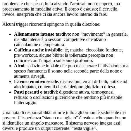
problema è che spesso lo fa alzando l’arousal: non recupero, ma
processamento in modalità attiva. Il corpo è esausto; il cervello,
invece, interpreta che ci sia ancora lavoro interno da fare.
Alcuni trigger ricorrenti spingono in quella direzione:
Allenamento intenso tardivo
: non “movimento” in generale,
ma alta intensità o sessioni competitive che alzano
catecolamine e temperatura.
Caffeina anche invisibile
: tè, matcha, cioccolato fondente,
pre-workout, alcune bibite; la tolleranza percepita non
coincide con l’impatto sul sonno profondo.
Alcol
: sedazione iniziale che può mascherare l’attivazione, ma
spesso frammenta il sonno nella seconda parte della notte e
aumenta risvegli.
Lavoro emotivo serale
: discussioni, email difficili, notizie ad
alto impatto, contenuti che richiedono giudizio o difesa.
Pasti pesanti o tardivi
: digestione attiva, termogenesi,
reflusso o oscillazioni glicemiche che rendono più instabile
l’atterraggio.
Una nota di responsabilità: ridurre tutto agli ormoni è seducente ma
povero. L’esperienza “stanco ma agitato” è reale anche quando non
si identifica un singolo marcatore. Il sistema nervoso integra assi
diversi e produce un output coerente: “resta vigile”.