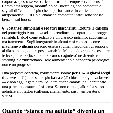
corporea, spesso serve scarico — ma non sempre serve intensità.
Camminata leggera, mobilità dolce, stretching non competitivo:
segnali di “chiusura” più che di performance. In chi tende
all’iperarousal, HIIT o allenamenti competitivi tardi sono spesso
benzina sul fuoco.
6) Sostanze: stimolanti e sedativi mascherati.
Ridurre la caffeina
nel pomeriggio è una leva ad alto rendimento, soprattutto in soggetti
sensibili. L’alcol come sedativo è un classico inganno: addormenta,
ma frammenta. Sugli integratori: in alcuni casi composti come
magnesio
o
glicina
possono essere strumenti secondari di supporto
al rilassamento, con risposta variabile. Ma non dovrebbero sostituire
le leve primarie (luce, routine, carico cognitivo) né diventare
stacking. Se “funzionano” solo aumentando dipendenza psicologica,
non è un progresso.
Una proposta concreta, volutamente sobria:
per 10–14 giorni scegli
due leve
— (1) luce serale più bassa e (2) chiusura cognitiva breve
— e non aggiungere altro. Se la traiettoria cambia, hai identificato
una parte importante del sistema. Se non cambia, allora ha senso
indagare altri fattori (caffeina, allenamento, pasti, temperatura,
stress).
Quando “stanco ma agitato” diventa un