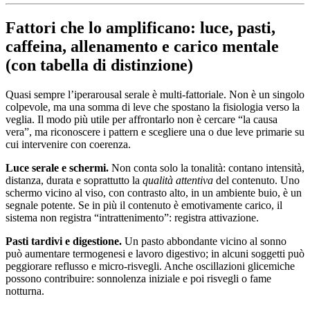
Fattori che lo amplificano: luce, pasti,
caffeina, allenamento e carico mentale
(con tabella di distinzione)
Quasi sempre l’iperarousal serale è multi-fattoriale. Non è un singolo
colpevole, ma una somma di leve che spostano la fisiologia verso la
veglia. Il modo più utile per affrontarlo non è cercare “la causa
vera”, ma riconoscere i pattern e scegliere una o due leve primarie su
cui intervenire con coerenza.
Luce serale e schermi.
Non conta solo la tonalità: contano intensità,
distanza, durata e soprattutto la
qualità attentiva
del contenuto. Uno
schermo vicino al viso, con contrasto alto, in un ambiente buio, è un
segnale potente. Se in più il contenuto è emotivamente carico, il
sistema non registra “intrattenimento”: registra attivazione.
Pasti tardivi e digestione.
Un pasto abbondante vicino al sonno
può aumentare termogenesi e lavoro digestivo; in alcuni soggetti può
peggiorare reflusso e micro-risvegli. Anche oscillazioni glicemiche
possono contribuire: sonnolenza iniziale e poi risvegli o fame
notturna.