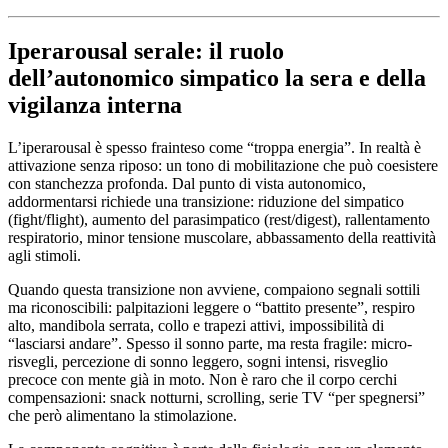
Iperarousal serale: il ruolo
dell’autonomico simpatico la sera e della
vigilanza interna
L’iperarousal è spesso frainteso come “troppa energia”. In realtà è
attivazione senza riposo: un tono di mobilitazione che può coesistere
con stanchezza profonda. Dal punto di vista autonomico,
addormentarsi richiede una transizione: riduzione del simpatico
(fight/flight), aumento del parasimpatico (rest/digest), rallentamento
respiratorio, minor tensione muscolare, abbassamento della reattività
agli stimoli.
Quando questa transizione non avviene, compaiono segnali sottili
ma riconoscibili: palpitazioni leggere o “battito presente”, respiro
alto, mandibola serrata, collo e trapezi attivi, impossibilità di
“lasciarsi andare”. Spesso il sonno parte, ma resta fragile: micro-
risvegli, percezione di sonno leggero, sogni intensi, risveglio
precoce con mente già in moto. Non è raro che il corpo cerchi
compensazioni: snack notturni, scrolling, serie TV “per spegnersi”
che però alimentano la stimolazione.