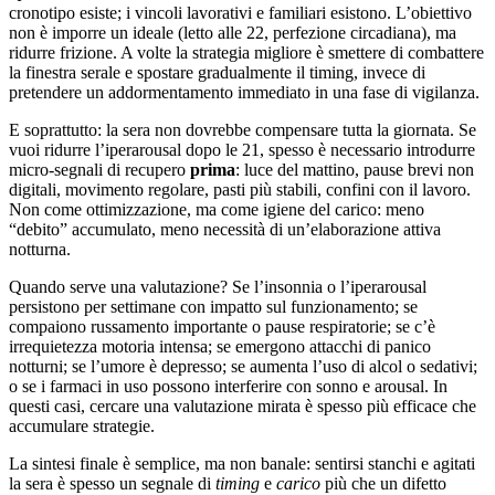
cronotipo esiste; i vincoli lavorativi e familiari esistono. L’obiettivo
non è imporre un ideale (letto alle 22, perfezione circadiana), ma
ridurre frizione. A volte la strategia migliore è smettere di combattere
la finestra serale e spostare gradualmente il timing, invece di
pretendere un addormentamento immediato in una fase di vigilanza.
E soprattutto: la sera non dovrebbe compensare tutta la giornata. Se
vuoi ridurre l’iperarousal dopo le 21, spesso è necessario introdurre
micro-segnali di recupero
prima
: luce del mattino, pause brevi non
digitali, movimento regolare, pasti più stabili, confini con il lavoro.
Non come ottimizzazione, ma come igiene del carico: meno
“debito” accumulato, meno necessità di un’elaborazione attiva
notturna.
Quando serve una valutazione? Se l’insonnia o l’iperarousal
persistono per settimane con impatto sul funzionamento; se
compaiono russamento importante o pause respiratorie; se c’è
irrequietezza motoria intensa; se emergono attacchi di panico
notturni; se l’umore è depresso; se aumenta l’uso di alcol o sedativi;
o se i farmaci in uso possono interferire con sonno e arousal. In
questi casi, cercare una valutazione mirata è spesso più efficace che
accumulare strategie.
La sintesi finale è semplice, ma non banale: sentirsi stanchi e agitati
la sera è spesso un segnale di
timing
e
carico
più che un difetto