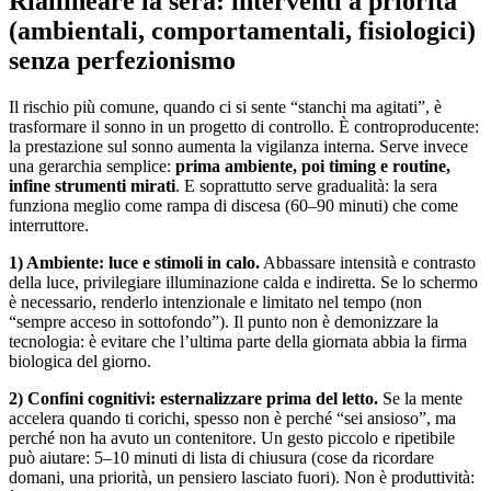
Riallineare la sera: interventi a priorità
(ambientali, comportamentali, fisiologici)
senza perfezionismo
Il rischio più comune, quando ci si sente “stanchi ma agitati”, è
trasformare il sonno in un progetto di controllo. È controproducente:
la prestazione sul sonno aumenta la vigilanza interna. Serve invece
una gerarchia semplice:
prima ambiente, poi timing e routine,
infine strumenti mirati
. E soprattutto serve gradualità: la sera
funziona meglio come rampa di discesa (60–90 minuti) che come
interruttore.
1) Ambiente: luce e stimoli in calo.
Abbassare intensità e contrasto
della luce, privilegiare illuminazione calda e indiretta. Se lo schermo
è necessario, renderlo intenzionale e limitato nel tempo (non
“sempre acceso in sottofondo”). Il punto non è demonizzare la
tecnologia: è evitare che l’ultima parte della giornata abbia la firma
biologica del giorno.
2) Confini cognitivi: esternalizzare prima del letto.
Se la mente
accelera quando ti corichi, spesso non è perché “sei ansioso”, ma
perché non ha avuto un contenitore. Un gesto piccolo e ripetibile
può aiutare: 5–10 minuti di lista di chiusura (cose da ricordare
domani, una priorità, un pensiero lasciato fuori). Non è produttività: