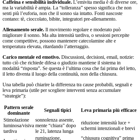
Caffeina e sensibilità individuale.
L’emivita media è di diverse ore,
ma la variabilità è ampia. La “tolleranza” spesso significa che non
senti più l’euforia, non che il sonno sia intatto. Fonti nascoste
contano: tè, cioccolato, bibite, integratori pre-allenamento.
Allenamento serale.
Il movimento regolare e moderato può
migliorare il sonno. Ma alta intensità tardiva, o sessioni percepite
come competitive, possono mantenere catecolamine alte e
temperatura elevata, ritardando l’atterraggio.
Carico mentale ed emotivo.
Discussioni, decisioni, email, notizie:
tutto ciò che richiede difesa o giudizio mantiene il sistema in
modalità “risposta”. Se questa è l’ultima cosa che fai prima del letto,
il letto diventa il luogo della continuità, non della chiusura.
Una tabella può chiarire la differenza tra cause probabili, segnali e
leva primaria (utile per scegliere interventi senza accumulare
“strategie”):
Pattern serale
Segnali tipici
Leva primaria più efficace
dominante
Stimolazione
sonnolenza assente,
riduzione intensità luce +
luminosa/visiva
mente “chiara” dopo
schermi intenzionali e brevi
tardiva
le 21, latenza lunga
ruminazione,
“chiusura cognitiva” prima